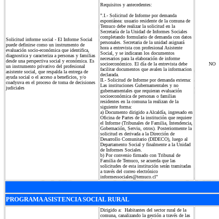
Requisitos y antecedentes:
".I.- Solicitud de Informe por demanda
espontánea: usuario residente de la comuna de
Temuco debe realizar la solicitud en la
Secretaría de la Unidad de Informes Sociales
completando formulario de demanda con datos
Solicitud informe social - El Informe Social
personales. Secretaria de la unidad asignará
puede definirse como un instrumento de
hora a entrevista con profesional Asistente
evaluación socio-económica que identifica,
Social, y se indicaran los documentos
diagnostica y caracteriza a personas y familias
necesarios para la elaboración de informe
desde una perspectiva social y económica. Es
socioeconómico. El día de la entrevista debe
NO
un instrumento privativo del profesional
facilitar documentos que avalen la informacion
asistente social, que respalda la entrega de
declarada.
ayuda social o el acceso a beneficios, y/o
II.- Solicitud de Informe por demanda externa:
coadyuva en el proceso de toma de decisiones
Las instituciones Gubernamentales y no
judiciales
gubernamentales que requieran evaluación
socioeconómica de personas o familias
residentes en la comuna la realizan de la
siguiente forma:
a) Documento dirigido a Alcaldía, ingresado en
Oficina de Partes de la institución que requiere
el Informe (Tribunales de Familia, Intendencia,
Gobernación, Serviu, otros). Posteriormente la
solicitud es derivada a la Dirección de
Desarrollo Comunitario (DIDECO), luego al
Departamento Social y finalmente a la Unidad
de Informes Sociales.
b) Por convenio firmado con Tribunal de
Familia de Temuco, se acuerda que las
solicitudes de esta institución serán tramitadas
a través del correo electrónico
informessociales@temuco.cl
"
PROGRAMA ASISTENCIA SOCIAL RURAL
Dirigido a: Habitantes del sector rural de la
comuna, canalizando la gestión a través de las