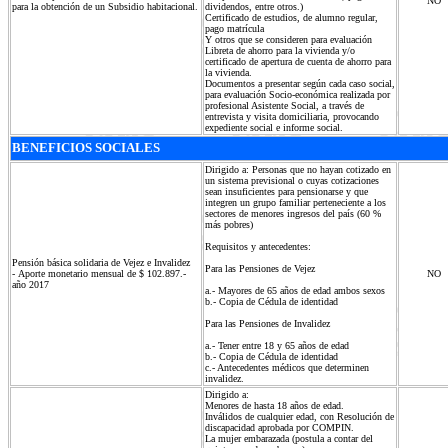
NO
para la obtención de un Subsidio habitacional.
dividendos, entre otros.)
Certificado de estudios, de alumno regular,
pago matrícula
Y otros que se consideren para evaluación
Libreta de ahorro para la vivienda y/o
certificado de apertura de cuenta de ahorro para
la vivienda.
Documentos a presentar según cada caso social,
para evaluación Socio-económica realizada por
profesional Asistente Social, a través de
entrevista y visita domiciliaria, provocando
expediente social e informe social.
BENEFICIOS SOCIALES
Dirigido a: Personas que no hayan cotizado en
un sistema previsional o cuyas cotizaciones
sean insuficientes para pensionarse y que
integren un grupo familiar perteneciente a los
sectores de menores ingresos del país (60 %
más pobres)
Requisitos y antecedentes:
Pensión básica solidaria de Vejez e Invalidez
Para las Pensiones de Vejez
- Aporte monetario mensual de $ 102.897.-
NO
año 2017
a.- Mayores de 65 años de edad ambos sexos
b.- Copia de Cédula de identidad
Para las Pensiones de Invalidez
a.- Tener entre 18 y 65 años de edad
b.- Copia de Cédula de identidad
c.- Antecedentes médicos que determinen
invalidez.
Dirigido a:
Menores de hasta 18 años de edad.
Inválidos de cualquier edad, con Resolución de
discapacidad aprobada por COMPIN.
La mujer embarazada (postula a contar del