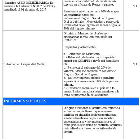
puede solicitar certificado de deuda de este
Exención ASEO DOMICILIARIO.: De
servicio en oficinas de Rentas y patentes
acuerdo a la Ordenanza N° 002 de 1993 y
NO
actualizada al 01 de enero de 2017
Encontrarse en el tramo hasta 80% de mayor
vulnerabilidad socio eco-
nomico en el Registro Social de Hogares
O si es Jubilado , Montepiados y persona de
tercera edad cuyo ingreso sea menor o igual al
50% del ingreso minimo
Dirigido a: Menores de 18 años con
discapacidad mental con resolución del
COMPIN
Requisitos y antecedentes:
a.- Certificado de nacimiento.
b.- Haber sido declarado con discapacidad
mental por COMPIN a través del formulario
Subsidio de Discapacidad Mental
869.
NO
c.- Pertenecer al subtramo del 20% de
vilnerabilidad socioeconomica conforme el
Registro Social de Hogares.
d.- No tener ingresos propios o percápita
superior al equivalente al 50% de la pensión
mínima.
e.- Residencia continua en el país de a lo
menos 3 años inmediatamente anteriores a la
fecha de presentación de la solicitud.
INFORMES SOCIALES
Dirigido a:Personas o familias con residencia
en la comuna de Temuco que requieren
certificar su situación socioeconómica para
acceder a beneficios de políticas sociales
gubernamentales y no gubernamentales así
como para la resolución de conflicto familiares
judicializados a través de los tribunales de
familia.