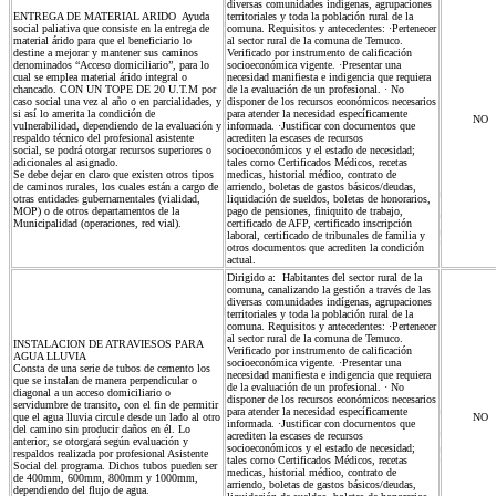
diversas comunidades indígenas, agrupaciones
ENTREGA DE MATERIAL ARIDO Ayuda
territoriales y toda la población rural de la
social paliativa que consiste en la entrega de
comuna. Requisitos y antecedentes: ·Pertenecer
material árido para que el beneficiario lo
al sector rural de la comuna de Temuco.
destine a mejorar y mantener sus caminos
Verificado por instrumento de calificación
denominados “Acceso domiciliario”, para lo
socioeconómica vigente. ·Presentar una
cual se emplea material árido integral o
necesidad manifiesta e indigencia que requiera
chancado. CON UN TOPE DE 20 U.T.M por
de la evaluación de un profesional. · No
caso social una vez al año o en parcialidades, y
disponer de los recursos económicos necesarios
si así lo amerita la condición de
para atender la necesidad específicamente
NO
vulnerabilidad, dependiendo de la evaluación y
informada. ·Justificar con documentos que
respaldo técnico del profesional asistente
acrediten la escases de recursos
social, se podrá otorgar recursos superiores o
socioeconómicos y el estado de necesidad;
adicionales al asignado.
tales como Certificados Médicos, recetas
Se debe dejar en claro que existen otros tipos
medicas, historial médico, contrato de
de caminos rurales, los cuales están a cargo de
arriendo, boletas de gastos básicos/deudas,
otras entidades gubernamentales (vialidad,
liquidación de sueldos, boletas de honorarios,
MOP) o de otros departamentos de la
pago de pensiones, finiquito de trabajo,
Municipalidad (operaciones, red vial).
certificado de AFP, certificado inscripción
laboral, certificado de tribunales de familia y
otros documentos que acrediten la condición
actual.
Dirigido a: Habitantes del sector rural de la
comuna, canalizando la gestión a través de las
diversas comunidades indígenas, agrupaciones
territoriales y toda la población rural de la
comuna. Requisitos y antecedentes: ·Pertenecer
al sector rural de la comuna de Temuco.
INSTALACION DE ATRAVIESOS PARA
Verificado por instrumento de calificación
AGUA LLUVIA
socioeconómica vigente. ·Presentar una
Consta de una serie de tubos de cemento los
necesidad manifiesta e indigencia que requiera
que se instalan de manera perpendicular o
de la evaluación de un profesional. · No
diagonal a un acceso domiciliario o
disponer de los recursos económicos necesarios
servidumbre de transito, con el fin de permitir
para atender la necesidad específicamente
que el agua lluvia circule desde un lado al otro
NO
informada. ·Justificar con documentos que
del camino sin producir daños en él. Lo
acrediten la escases de recursos
anterior, se otorgará según evaluación y
socioeconómicos y el estado de necesidad;
respaldos realizada por profesional Asistente
tales como Certificados Médicos, recetas
Social del programa. Dichos tubos pueden ser
medicas, historial médico, contrato de
de 400mm, 600mm, 800mm y 1000mm,
arriendo, boletas de gastos básicos/deudas,
dependiendo del flujo de agua.