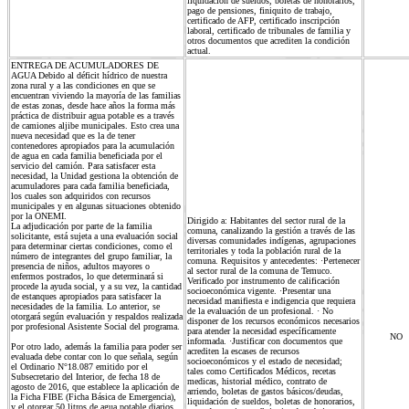
liquidación de sueldos, boletas de honorarios,
pago de pensiones, finiquito de trabajo,
certificado de AFP, certificado inscripción
laboral, certificado de tribunales de familia y
otros documentos que acrediten la condición
actual.
ENTREGA DE ACUMULADORES DE
AGUA Debido al déficit hídrico de nuestra
zona rural y a las condiciones en que se
encuentran viviendo la mayoría de las familias
de estas zonas, desde hace años la forma más
práctica de distribuir agua potable es a través
de camiones aljibe municipales. Esto crea una
nueva necesidad que es la de tener
contenedores apropiados para la acumulación
de agua en cada familia beneficiada por el
servicio del camión. Para satisfacer esta
necesidad, la Unidad gestiona la obtención de
acumuladores para cada familia beneficiada,
los cuales son adquiridos con recursos
municipales y en algunas situaciones obtenido
por la ONEMI.
Dirigido a: Habitantes del sector rural de la
La adjudicación por parte de la familia
comuna, canalizando la gestión a través de las
solicitante, está sujeta a una evaluación social
diversas comunidades indígenas, agrupaciones
para determinar ciertas condiciones, como el
territoriales y toda la población rural de la
número de integrantes del grupo familiar, la
comuna. Requisitos y antecedentes: ·Pertenecer
presencia de niños, adultos mayores o
al sector rural de la comuna de Temuco.
enfermos postrados, lo que determinará si
Verificado por instrumento de calificación
procede la ayuda social, y a su vez, la cantidad
socioeconómica vigente. ·Presentar una
de estanques apropiados para satisfacer la
necesidad manifiesta e indigencia que requiera
necesidades de la familia. Lo anterior, se
de la evaluación de un profesional. · No
otorgará según evaluación y respaldos realizada
disponer de los recursos económicos necesarios
por profesional Asistente Social del programa.
para atender la necesidad específicamente
NO
informada. ·Justificar con documentos que
Por otro lado, además la familia para poder ser
acrediten la escases de recursos
evaluada debe contar con lo que señala, según
socioeconómicos y el estado de necesidad;
el Ordinario N°18.087 emitido por el
tales como Certificados Médicos, recetas
Subsecretario del Interior, de fecha 18 de
medicas, historial médico, contrato de
agosto de 2016, que establece la aplicación de
arriendo, boletas de gastos básicos/deudas,
la Ficha FIBE (Ficha Básica de Emergencia),
liquidación de sueldos, boletas de honorarios,
y el otorgar 50 litros de agua potable diarios