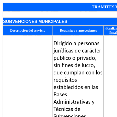
TRÁMITES Y
SUBVENCIONES MUNICIPALES
¿Realiz
Descripción del servicio
Requisitos y antecedentes
línea
Dirigido a personas
jurídicas de carácter
público o privado,
sin fines de lucro,
que cumplan con los
requisitos
establecidos en las
Bases
Administrativas y
Técnicas de
Subvenciones