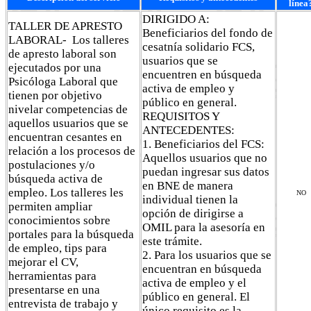
línea
DIRIGIDO A:
TALLER DE APRESTO
Beneficiarios del fondo de
LABORAL- Los talleres
cesatnía solidario FCS,
de apresto laboral son
usuarios que se
ejecutados por una
encuentren en búsqueda
Psicóloga Laboral que
activa de empleo y
tienen por objetivo
público en general.
nivelar competencias de
REQUISITOS Y
aquellos usuarios que se
ANTECEDENTES:
encuentran cesantes en
1. Beneficiarios del FCS:
relación a los procesos de
Aquellos usuarios que no
postulaciones y/o
puedan ingresar sus datos
búsqueda activa de
en BNE de manera
empleo. Los talleres les
NO
individual tienen la
permiten ampliar
opción de dirigirse a
conocimientos sobre
OMIL para la asesoría en
portales para la búsqueda
este trámite.
de empleo, tips para
2. Para los usuarios que se
mejorar el CV,
encuentran en búsqueda
herramientas para
activa de empleo y el
presentarse en una
público en general. El
entrevista de trabajo y
único requisito es la