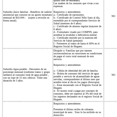
quinto mes de embarazo)
Las madres de los menores que vivan a sus
expensas.
Subsidio único familiar - Beneficio de carácter
Requisitos y antecedentes:
asistencial que consiste en un aporte monetario
a.- Certificado de nacimiento.
NO
mensual de $10.844.- (sujeto a revisión en
b.- Certificado de Control Niño Sano al día,
forma anual).
extendido por el correspondiente Servicio de
Salud (menores de 6 años)
c.- Certificado de alumno regular (mayores de
6 años)
d.- Formulario visado por COMPIN, para
acreditar la invalidez o deficiencia mental
e.- Certificado emitido por la matrona del
Servicio de Salud (prenatal)
f.- Pertenecer al tramo de hasta el 60% en el
Registro Social de Hogares.
Dirigido a: Familias que por razones
socioeconómicas no estuviesen en condiciones
de pagar el costo total mensual de este
servicio.
Requisitos y antecedentes:
Subsidio Agua potable - Descuento de un
a.- Cédula de identidad del jefe de familia.
porcentaje mensual (conforme tramo y grupo
b.- Boleta de consumo del servicio de agua
tarifario) al consumo total de agua potable ,
NO
potable y servicio de alcantarillado de aguas
con un tope de 15 mts cúbicos. Tiene una
servidas, correspondiente al último mes que
duración de 3 años.
acredite estar al día en los pagos (fotocopia)
c.- Estar encuestado con el Registro Social de
Hogares
d.- El monto total a pagar por concepto de
consumo, debe ser superior al 3% del total de
los ingresos declarados en el registro Social de
Hogares.
Requisitos y antecedentes:
Presentar el último recibo de cobranza
municipal de aseo . Sino lo ha recibido en su
domicilio