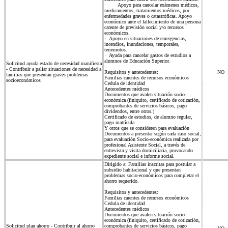
· Apoyo para cancelar exámenes médicos,
medicamentos, tratamientos médicos, por
enfermedades graves o catastróficas. Apoyo
económico ante el fallecimiento de una persona
carente de previsión social y/o recursos
económicos.
· Apoyo en situaciones de emergencias,
incendios, inundaciones, temporales,
terremotos.
· Ayuda para cancelar gastos de estudios a
alumnos de Educación Superior.
Solicitud ayuda estado de necesidad manifiesta
- Contribuir a paliar situaciones de necesidad a
Requisitos y antecedentes:
NO
familias que presentan graves problemas
Familias carentes de recursos económicos
socioeconómicos
Cedula de identidad
Antecedentes médicos
Documentos que avalen situación socio-
económica (finiquito, certificado de cotización,
comprobantes de servicios básicos, pago
dividendos, entre otros.)
Certificado de estudios, de alumno regular,
pago matrícula
Y otros que se consideren para evaluación
Documentos a presentar según cada caso social,
para evaluación Socio-económica realizada por
profesional Asistente Social, a través de
entrevista y visita domiciliaria, provocando
expediente social e informe social.
Dirigido a: Familias inscritas para postular a
subsidio habitacional y que presentan
problemas socio-económicos para completar el
ahorro requerido.
Requisitos y antecedentes:
Familias carentes de recursos económicos
Cedula de identidad
Antecedentes médicos
Documentos que avalen situación socio-
económica (finiquito, certificado de cotización,
Solicitud plan ahorro - Contribuir al ahorro
comprobantes de servicios básicos, pago