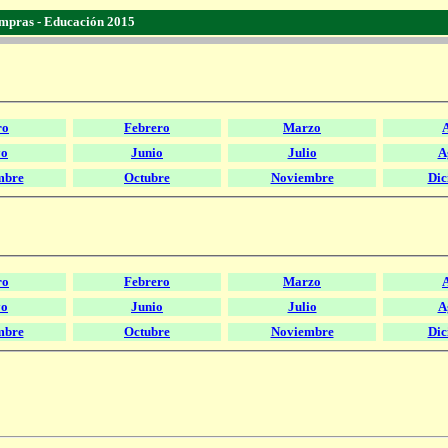
mpras - Educación 2015
ro
Febrero
Marzo
A
o
Junio
Julio
A
mbre
Octubre
Noviembre
Dic
ro
Febrero
Marzo
A
o
Junio
Julio
A
mbre
Octubre
Noviembre
Dic