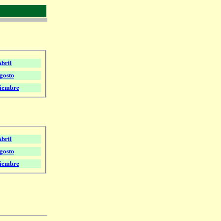
bril
gosto
iembre
bril
gosto
iembre