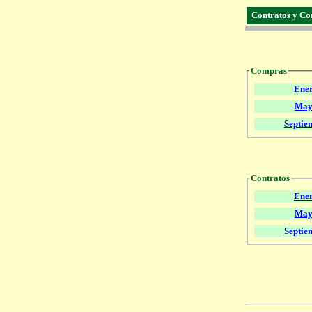
Contratos y Co
2
Compras
Ene
May
Septie
Contratos
Ene
May
Septie