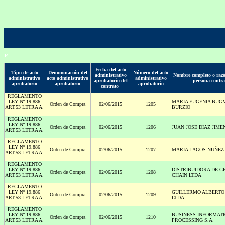
P
Fecha del acto
Tipo de acto
Denominación del
Número del acto
administrativo
Nombre completo o razó
administrativo
acto administrativo
administrativo
aprobatorio del
persona contr
aprobatorio
aprobatorio
aprobatorio
contrato
REGLAMENTO
LEY Nº 19.886
MARIA EUGENIA BU
Orden de Compra
02/06/2015
1205
ART.53 LETRA A.
BURZIO
REGLAMENTO
LEY Nº 19.886
Orden de Compra
02/06/2015
1206
JUAN JOSE DIAZ JIME
ART.53 LETRA A.
REGLAMENTO
LEY Nº 19.886
Orden de Compra
02/06/2015
1207
MARIA LAGOS NUÑEZ
ART.53 LETRA A.
REGLAMENTO
LEY Nº 19.886
DISTRIBUIDORA DE G
Orden de Compra
02/06/2015
1208
ART.53 LETRA A.
CHAIN LTDA
REGLAMENTO
LEY Nº 19.886
GUILLERMO ALBERTO
Orden de Compra
02/06/2015
1209
ART.53 LETRA A.
LTDA
REGLAMENTO
LEY Nº 19.886
BUSINESS INFORMAT
Orden de Compra
02/06/2015
1210
ART.53 LETRA A.
PROCESSING S.A.