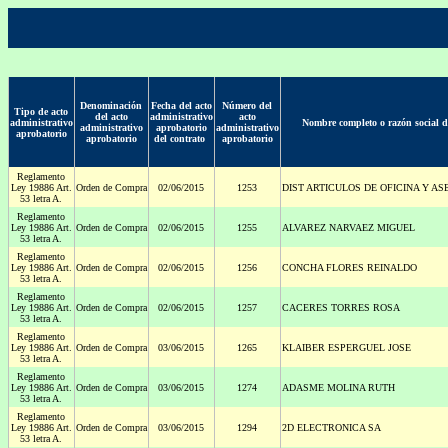
Denominación
Fecha del acto
Número del
Tipo de acto
del acto
administrativo
acto
administrativo
Nombre completo o razón social d
administrativo
aprobatorio
administrativo
aprobatorio
aprobatorio
del contrato
aprobatorio
Reglamento
Ley 19886 Art.
Orden de Compra
02/06/2015
1253
DIST ARTICULOS DE OFICINA Y AS
53 letra A.
Reglamento
Ley 19886 Art.
Orden de Compra
02/06/2015
1255
ALVAREZ NARVAEZ MIGUEL
53 letra A.
Reglamento
Ley 19886 Art.
Orden de Compra
02/06/2015
1256
CONCHA FLORES REINALDO
53 letra A.
Reglamento
Ley 19886 Art.
Orden de Compra
02/06/2015
1257
CACERES TORRES ROSA
53 letra A.
Reglamento
Ley 19886 Art.
Orden de Compra
03/06/2015
1265
KLAIBER ESPERGUEL JOSE
53 letra A.
Reglamento
Ley 19886 Art.
Orden de Compra
03/06/2015
1274
ADASME MOLINA RUTH
53 letra A.
Reglamento
Ley 19886 Art.
Orden de Compra
03/06/2015
1294
2D ELECTRONICA SA
53 letra A.