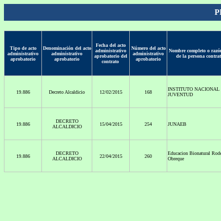
P
Fecha del acto
Tipo de acto
Denominación del acto
Número del acto
administrativo
Nombre completo o razón
administrativo
administrativo
administrativo
aprobatorio del
de la persona contra
aprobatorio
aprobatorio
aprobatorio
contrato
INSTITUTO NACIONAL 
19.886
Decreto Alcaldicio
12/02/2015
168
JUVENTUD
DECRETO
19.886
15/04/2015
254
JUNAEB
ALCALDICIO
DECRETO
Educacion Bionatural Rod
19.886
22/04/2015
260
ALCALDICIO
Obreque