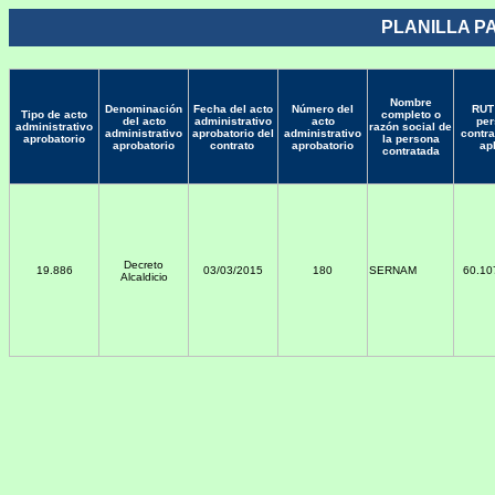
PLANILLA P
Nombre
Denominación
Fecha del acto
Número del
RUT 
Tipo de acto
completo o
del acto
administrativo
acto
per
administrativo
razón social de
administrativo
aprobatorio del
administrativo
contra
aprobatorio
la persona
aprobatorio
contrato
aprobatorio
ap
contratada
Decreto
19.886
03/03/2015
180
SERNAM
60.10
Alcaldicio