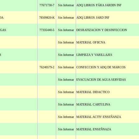
77671730-7
Sin Informar
ADQ LIBROS PÁRA JARDIN INF
DA
78509820-K
Sin Informar
ADQ LIBROS JARD INF
AGAS
77335440-5
Sin Informar
DESRATIZACION Y DESINFECCION
Sin Informar
MATERIAL OFIICNA
R
Sin Informar
LIMPIEZA Y VARILLAJES
76240579-2
Sin Informar
CONFECCION Y ADQ DE MARCOS
Sin Informar
EVACUACION DE AGUA SERVIDAS
Sin Informar
MATERIAL DIDACTICO
Sin Informar
MATERIAL CARTULINA
Sin Informar
MATERIAL ACTIV ENSEÑANZA
Sin Informar
MATERIAL ENSEÑNAZA