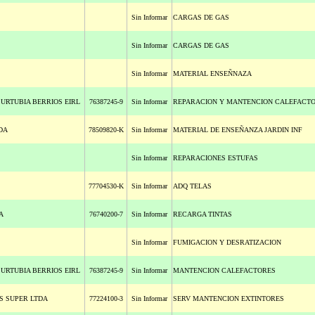
Sin Informar
CARGAS DE GAS
Sin Informar
CARGAS DE GAS
Sin Informar
MATERIAL ENSEÑNAZA
 URTUBIA BERRIOS EIRL
76387245-9
Sin Informar
REPARACION Y MANTENCION CALEFACT
DA
78509820-K
Sin Informar
MATERIAL DE ENSEÑANZA JARDIN INF
Sin Informar
REPARACIONES ESTUFAS
77704530-K
Sin Informar
ADQ TELAS
A
76740200-7
Sin Informar
RECARGA TINTAS
Sin Informar
FUMIGACION Y DESRATIZACION
 URTUBIA BERRIOS EIRL
76387245-9
Sin Informar
MANTENCION CALEFACTORES
S SUPER LTDA
77224100-3
Sin Informar
SERV MANTENCION EXTINTORES