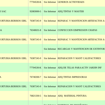
77704530-K
Sin Informar
GENEROS ACTIOVIDAES
I SAC
92083000-5
Sin Informar
ADQ TINTAS Y MASTER
 URTUBIA BERRIOS EIRL
76387245-9
Sin Informar
REPARAC Y MANTENCION ARTEFACTOS A
DA
76340631-8
Sin Informar
CONFECCION EIMPRESION CHAPAS
 URTUBIA BERRIOS EIRL
76387245-9
Sin Informar
REPARAC Y MANTENCION ARTEFACTOS A
Sin Informar
RECARGAS Y MANTENCION DE EXTINTOR
 URTUBIA BERRIOS EIRL
76387245-9
Sin Informar
REPARACION Y MANT CALEFACTORES
77704530-K
Sin Informar
ADQ DE TELAS PARA ACTIV JARDIN INF
A
76740200-7
Sin Informar
ADQ TINTAS IMPRESORAS
 URTUBIA BERRIOS EIRL
76387245-9
Sin Informar
REPARACION Y MANT CALEFACTORES
76821330-5
Sin Informar
ADQ MATERIAL PINTURA