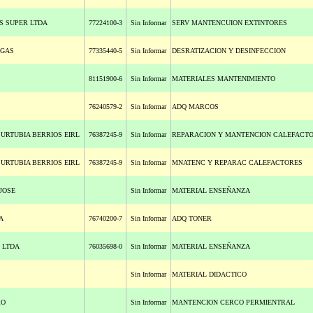
S SUPER LTDA
77224100-3
Sin Informar
SERV MANTENCUION EXTINTORES
AGAS
77335440-5
Sin Informar
DESRATIZACION Y DESINFECCION
81151900-6
Sin Informar
MATERIALES MANTENIMIENTO
76240579-2
Sin Informar
ADQ MARCOS
 URTUBIA BERRIOS EIRL
76387245-9
Sin Informar
REPARACION Y MANTENCION CALEFACT
 URTUBIA BERRIOS EIRL
76387245-9
Sin Informar
MNATENC Y REPARAC CALEFACTORES
JOSE
Sin Informar
MATERIAL ENSEÑANZA
A
76740200-7
Sin Informar
ADQ TONER
 LTDA
76035698-0
Sin Informar
MATERIAL ENSEÑANZA
Sin Informar
MATERIAL DIDACTICO
RO
Sin Informar
MANTENCION CERCO PERMIENTRAL