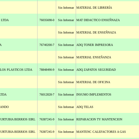
Sin Informar
MATERIAL DE LIBRERÍA
 LTDA
76035698-0
Sin Informar
MAT DIDACTICO ENSEÑNAZA
Sin Informar
MATERIAL DE ENSEÑNAZA
A
76740200-7
Sin Informar
ADQ TONER IMPRESORA
Sin Informar
MATERIAL ENSEÑANZA
LOS PLASTICOS LTDA
78848490-9
Sin Informar
ADQ ZAPATOS SEGURIDAD
Sin Informar
MATERIAL DE OFICINA
LTDA
76012828-7
Sin Informar
INSUMO IMPLEMENTOS
LANDO
Sin Informar
ADQ TELAS
 URTUBIA BERRIOS EIRL
76387245-9
Sin Informar
REPARACION TY MANTENCION
 URTUBIA BERRIOS EIRL
76387245-9
Sin Informar
MANTENC CALEFACTORES A GAS