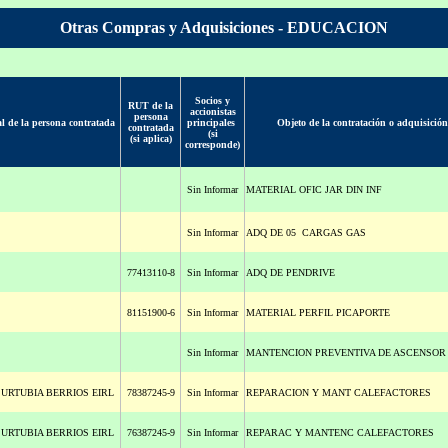
Otras Compras y Adquisiciones - EDUCACION
Socios y
RUT de la
accionistas
persona
l de la persona contratada
principales
Objeto de la contratación o adquisición
contratada
(si
(si aplica)
corresponde)
Sin Informar
MATERIAL OFIC JAR DIN INF
Sin Informar
ADQ DE 05 CARGAS GAS
77413110-8
Sin Informar
ADQ DE PENDRIVE
81151900-6
Sin Informar
MATERIAL PERFIL PICAPORTE
Sin Informar
MANTENCION PREVENTIVA DE ASCENSOR
 URTUBIA BERRIOS EIRL
78387245-9
Sin Informar
REPARACION Y MANT CALEFACTORES
 URTUBIA BERRIOS EIRL
76387245-9
Sin Informar
REPARAC Y MANTENC CALEFACTORES