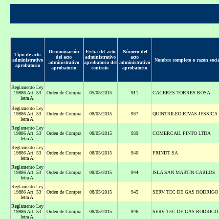
Denominación
Fecha del acto
Número del
Tipo de acto
del acto
administrativo
acto
administrativo
Nombre completo o razón socia
administrativo
aprobatorio del
administrativo
aprobatorio
aprobatorio
contrato
aprobatorio
Reglamento Ley
19886 Art. 53
Orden de Compra
05/05/2015
911
CACERES TORRES ROSA
letra A.
Reglamento Ley
19886 Art. 53
Orden de Compra
08/05/2015
937
QUINTRILEO RIVAS JESSICA
letra A.
Reglamento Ley
19886 Art. 53
Orden de Compra
08/05/2015
939
COMERCAIL PINTO LTDA
letra A.
Reglamento Ley
19886 Art. 53
Orden de Compra
08/05/2015
940
FRINDT SA
letra A.
Reglamento Ley
19886 Art. 53
Orden de Compra
08/05/2015
944
ISLA SAN MARTIN CARLOS
letra A.
Reglamento Ley
19886 Art. 53
Orden de Compra
08/05/2015
945
SERV TEC DE GAS RODRIGO
letra A.
Reglamento Ley
19886 Art. 53
Orden de Compra
08/05/2015
946
SERV TEC DE GAS RODRIGO
letra A.