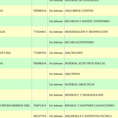
Sin Informar
MATERIAL DE ENSEÑANZA
DA
78509820-K
Sin Informar
ADQ LIBROS CUENTOS
Sin Informar
RECARGFA Y MANTEC EXTINTORES
AGAS
77335440-5
Sin Informar
DESRATIZACION Y DESINFECCION
Sin Informar
RECARGA EXTINTORES
ALÑ LTDA
77258970-0
Sin Informar
ADQ TELONES
DA
78509820-K
Sin Informar
MATERIAL ACTIV DPTO EDUCAC
Sin Informar
ADQ TINTAS
Sin Informar
MATERIAL DIDACTICOS
Sin Informar
DESINFECC Y DESRATIZACION
 URTUBIA BERRIOS EIRL
76387245-9
Sin Informar
REPARAC Y MANTEBN CALEFACTORES
99512770-9
Sin Informar
ADQ REJILLA Y ASITENCIOA TECNICA