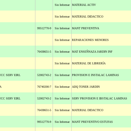
Sin Informar
MATERIAL ACTIV
Sin Informar
MATERIAL DIDACTICO
99512770-9
Sin Informar
MANT PREVENTIVA
Sin Informar
REPARACIONES MENORES
76438651-5
Sin Informar
MAT ENSEÑNAZA JARDIN INF
Sin Informar
MATERIAL DE LIBRERÍA
CC SERV EIRL
52002743-2
Sin Informar
PROVISION E INSTALAC LAMINAS
A
76740200-7
Sin Informar
ADQ TONER JARDIN
CC SERV EIRL
52002743-2
Sin Informar
SERV PROVISION E IBSTALAC LAMINAS
76438651-5
Sin Informar
MATERIAL DIDACTICO
99512770-9
Sin Informar
MANT PREVENTIVO ESTUFAS