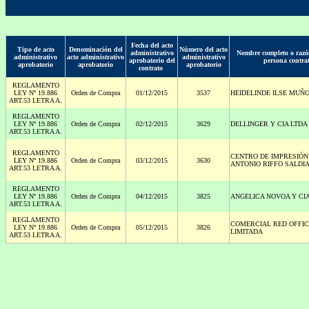
Fecha del acto
Tipo de acto
Denominación del
Número del acto
administrativo
Nombre completo o razón
administrativo
acto administrativo
administrativo
aprobatorio del
persona contra
aprobatorio
aprobatorio
aprobatorio
contrato
REGLAMENTO
LEY Nº 19.886
Orden de Compra
01/12/2015
3537
HEIDELINDE ILSE MUÑ
ART.53 LETRA A.
REGLAMENTO
LEY Nº 19.886
Orden de Compra
02/12/2015
3629
DELLINGER Y CIA LTDA
ART.53 LETRA A.
REGLAMENTO
CENTRO DE IMPRESIÓ
LEY Nº 19.886
Orden de Compra
03/12/2015
3630
ANTONIO RIFFO SALDIA
ART.53 LETRA A.
REGLAMENTO
LEY Nº 19.886
Orden de Compra
04/12/2015
3825
ANGELICA NOVOA Y CI
ART.53 LETRA A.
REGLAMENTO
COMERCIAL RED OFFIC
LEY Nº 19.886
Orden de Compra
05/12/2015
3826
LIMITADA
ART.53 LETRA A.