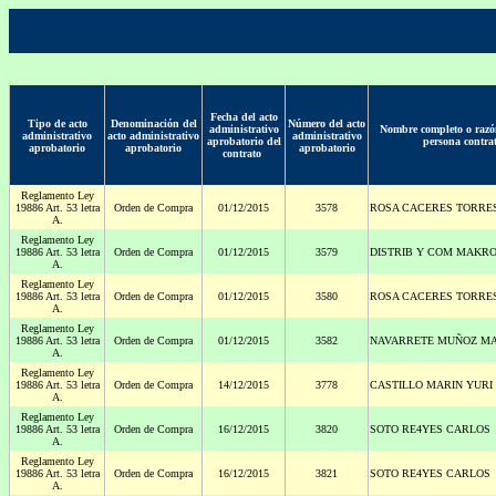
Fecha del acto
Tipo de acto
Denominación del
Número del acto
administrativo
Nombre completo o razón
administrativo
acto administrativo
administrativo
aprobatorio del
persona contra
aprobatorio
aprobatorio
aprobatorio
contrato
Reglamento Ley
19886 Art. 53 letra
Orden de Compra
01/12/2015
3578
ROSA CACERES TORRE
A.
Reglamento Ley
19886 Art. 53 letra
Orden de Compra
01/12/2015
3579
DISTRIB Y COM MAKRO
A.
Reglamento Ley
19886 Art. 53 letra
Orden de Compra
01/12/2015
3580
ROSA CACERES TORRE
A.
Reglamento Ley
19886 Art. 53 letra
Orden de Compra
01/12/2015
3582
NAVARRETE MUÑOZ MA
A.
Reglamento Ley
19886 Art. 53 letra
Orden de Compra
14/12/2015
3778
CASTILLO MARIN YURI
A.
Reglamento Ley
19886 Art. 53 letra
Orden de Compra
16/12/2015
3820
SOTO RE4YES CARLOS
A.
Reglamento Ley
19886 Art. 53 letra
Orden de Compra
16/12/2015
3821
SOTO RE4YES CARLOS
A.