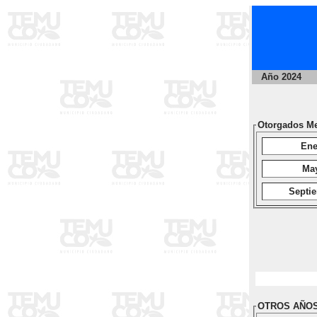
Año 2024
Otorgados M
Ene
Ma
Septi
OTROS AÑO