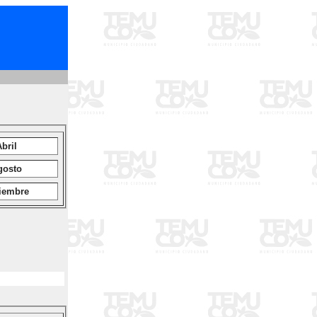
bril
gosto
iembre