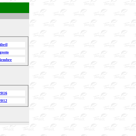
Abril
gosto
iembre
2016
2012