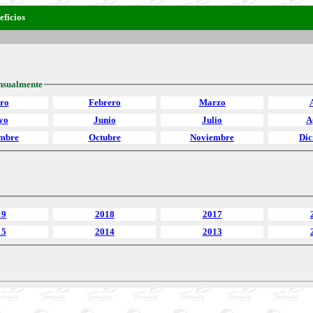
eficios
nsualmente
ro
Febrero
Marzo
yo
Junio
Julio
A
embre
Octubre
Noviembre
Dic
19
2018
2017
15
2014
2013