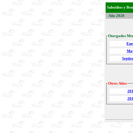
Subsidios y Ben
Año 2020
Otorgados Me
Ene
Ma
Septi
Otros Años
20
20