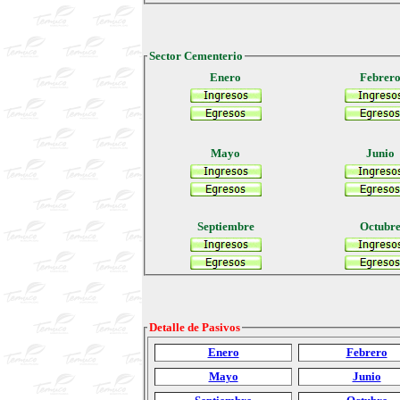
Sector Cementerio
Enero
Febrer
Mayo
Junio
Septiembre
Octubr
Detalle de Pasivos
Enero
Febrero
Mayo
Junio