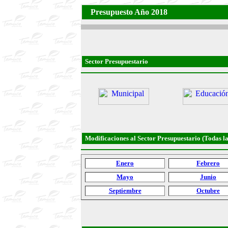
Presupuesto Año 2018
Sector Presupuestario
Modificaciones al Sector Presupuestario (Todas la
Enero
Febrero
Mayo
Junio
Septiembre
Octubre