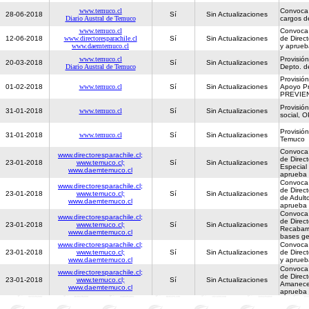
www.temuco.cl
Convoca 
28-06-2018
Sí
Sin Actualizaciones
Diario Austral de Temuco
cargos d
www.temuco.cl
Convoca 
12-06-2018
www.directoresparachile.cl
Sí
Sin Actualizaciones
de Direc
www.daemtemuco.cl
y aprueb
www.temuco.cl
Provisión
20-03-2018
Sí
Sin Actualizaciones
Diario Austral de Temuco
Depto. d
Provisió
01-02-2018
www.temuco.cl
Sí
Sin Actualizaciones
Apoyo P
PREVIEN
Provisió
31-01-2018
www.temuco.cl
Sí
Sin Actualizaciones
social, 
Provisió
31-01-2018
www.temuco.cl
Sí
Sin Actualizaciones
Temuco
Convoca 
www.directoresparachile.cl;
de Direct
23-01-2018
www.temuco.cl;
Sí
Sin Actualizaciones
Especial
www.daemtemuco.cl
aprueba 
Convoca 
www.directoresparachile.cl;
de Direct
23-01-2018
www.temuco.cl;
Sí
Sin Actualizaciones
de Adult
www.daemtemuco.cl
aprueba 
Convoca 
www.directoresparachile.cl;
de Direct
23-01-2018
www.temuco.cl;
Sí
Sin Actualizaciones
Recabarr
www.daemtemuco.cl
bases ge
www.directoresparachile.cl;
Convoca 
23-01-2018
www.temuco.cl;
Sí
Sin Actualizaciones
de Direct
www.daemtemuco.cl
y aprueb
Convoca 
www.directoresparachile.cl;
de Direct
23-01-2018
www.temuco.cl;
Sí
Sin Actualizaciones
Amanecer
www.daemtemuco.cl
aprueba 