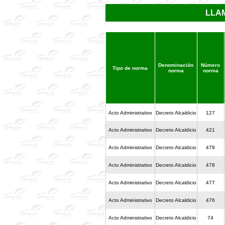
LLA
Denominación
Número
Tipo de norma
norma
norma
Acto Administrativo
Decreto Alcaldicio
127
Acto Administrativo
Decreto Alcaldicio
421
Acto Administrativo
Decreto Alcaldicio
479
Acto Administrativo
Decreto Alcaldicio
478
Acto Administrativo
Decreto Alcaldicio
477
Acto Administrativo
Decreto Alcaldicio
476
Acto Administrativo
Decreto Alcaldicio
74