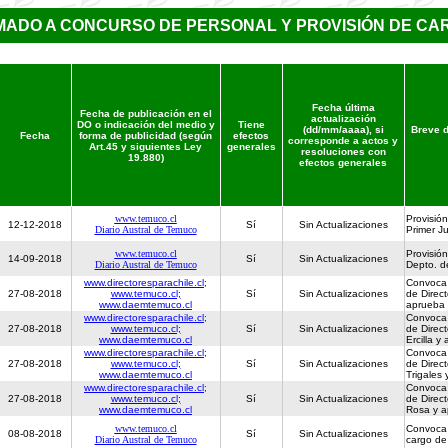
MADO A CONCURSO DE PERSONAL Y PROVISIÓN DE CA
Fecha última
Fecha de publicación en el
actualización
DO o indicación del medio y
Tiene
(dd/mm/aaaa), si
Breve d
Fecha
forma de publicidad (según
efectos
corresponde a actos y
Art.45 y siguientes Ley
generales
resoluciones con
19.880)
efectos generales
www.temuco.cl
Provisión
12-12-2018
Sí
Sin Actualizaciones
Diario Austral de Temuco
Primer J
www.temuco.cl
Provisión
14-09-2018
Sí
Sin Actualizaciones
Diario Austral de Temuco
Depto. d
www.directoresparachile.cl;
Convoca 
27-08-2018
www.temuco.cl;
Sí
Sin Actualizaciones
de Direct
www.daemtemuco.cl
aprueba 
www.directoresparachile.cl;
Convoca 
27-08-2018
www.temuco.cl;
Sí
Sin Actualizaciones
de Direct
www.daemtemuco.cl
Ercilla y
www.directoresparachile.cl;
Convoca 
27-08-2018
www.temuco.cl;
Sí
Sin Actualizaciones
de Direc
www.daemtemuco.cl
Trigales
www.directoresparachile.cl;
Convoca 
27-08-2018
www.temuco.cl;
Sí
Sin Actualizaciones
de Direc
www.daemtemuco.cl
Rosa y a
www.temuco.cl
Convoca 
08-08-2018
Sí
Sin Actualizaciones
Diario Austral de Temuco
cargo de