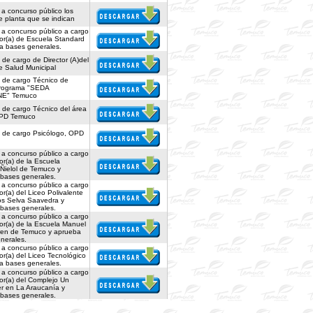
a concurso público los
e planta que se indican
a concurso público a cargo
tor(a) de Escuela Standard
a bases generales.
 de cargo de Director (A)del
e Salud Municipal
n de cargo Técnico de
rograma "SEDA
E" Temuco
n de cargo Técnico del área
OPD Temuco
n de cargo Psicólogo, OPD
a concurso público a cargo
or(a) de la Escuela
 Ñielol de Temuco y
bases generales.
a concurso público a cargo
or(a) del Liceo Polivalente
os Selva Saavedra y
bases generales.
a concurso público a cargo
or(a) de la Escuela Manuel
en de Temuco y aprueba
nerales.
a concurso público a cargo
or(a) del Liceo Tecnológico
a bases generales.
a concurso público a cargo
or(a) del Complejo Un
 en La Araucanía y
bases generales.