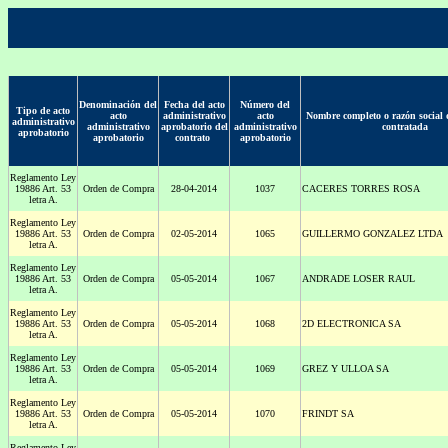
Denominación del
Fecha del acto
Número del
Tipo de acto
acto
administrativo
acto
Nombre completo o razón social 
administrativo
administrativo
aprobatorio del
administrativo
contratada
aprobatorio
aprobatorio
contrato
aprobatorio
Reglamento Ley
19886 Art. 53
Orden de Compra
28-04-2014
1037
CACERES TORRES ROSA
letra A.
Reglamento Ley
19886 Art. 53
Orden de Compra
02-05-2014
1065
GUILLERMO GONZALEZ LTDA
letra A.
Reglamento Ley
19886 Art. 53
Orden de Compra
05-05-2014
1067
ANDRADE LOSER RAUL
letra A.
Reglamento Ley
19886 Art. 53
Orden de Compra
05-05-2014
1068
2D ELECTRONICA SA
letra A.
Reglamento Ley
19886 Art. 53
Orden de Compra
05-05-2014
1069
GREZ Y ULLOA SA
letra A.
Reglamento Ley
19886 Art. 53
Orden de Compra
05-05-2014
1070
FRINDT SA
letra A.
Reglamento Ley