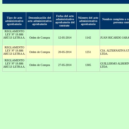
Fecha del acto
Tipo de acto
Denominación del
Número del acto
administrativo
Nombre completo o ra
administrativo
acto administrativo
administrativo
aprobatorio del
persona con
aprobatorio
aprobatorio
aprobatorio
contrato
REGLAMENTO
LEY Nº 19.886
ART.53 LETRA A.
Orden de Compra
12-05-2014
1142
JUAN RICARDO JARA
REGLAMENTO
LEY Nº 19.886
CIA. ALTERNATIVA 
Orden de Compra
20-05-2014
1251
ART.53 LETRA A.
LTDA.
REGLAMENTO
LEY Nº 19.886
GUILLERMO ALBERT
Orden de Compra
27-05-2014
1305
ART.53 LETRA A.
LTDA