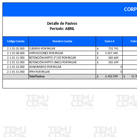
CORP
Detalle de Pasivos
Periodo: ABRIL
Código Cuenta
Nombre Cuenta
Enero $
Febre
2.1.01.02.000
CUENTAS POR PAGAR
$ 733.741
2.1.01.08.000
IMPOSICIONES POR PAGAR
$ 5.057.440
2.1.01.11.000
RETENCIÓN IMPTO 2° CAT POR PAGAR
$ 260.669
2.1.01.12.000
RETENCIÓN IMPTO UNICO POR PAGAR
$ 350.249
2.1.01.23.000
HONORARIOS POR PAGAR
0
2.1.01.51.000
PPM POR PAGAR
0
Total Pasivos
$ 6.402.099
$ 15.90