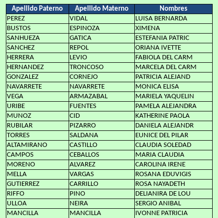
Apellido Paterno
Apellido Materno
Nombres
PEREZ
VIDAL
LUISA BERNARDA
BUSTOS
ESPINOZA
XIMENA
SANHUEZA
GATICA
ESTEFANIA PATRIC
SANCHEZ
REPOL
ORIANA IVETTE
HERRERA
LEVIO
FABIOLA DEL CARM
HERNANDEZ
TRONCOSO
MARCELA DEL CARM
GONZALEZ
CORNEJO
PATRICIA ALEJAND
NAVARRETE
NAVARRETE
MONICA ELISA
VEGA
ARMAZABAL
MARIELA YAQUELIN
URIBE
FUENTES
PAMELA ALEJANDRA
MUNOZ
CID
KATHERINE PAOLA
RUBILAR
PIZARRO
DANIELA ALEJANDR
TORRES
SALDANA
EUNICE DEL PILAR
ALTAMIRANO
CASTILLO
CLAUDIA SOLEDAD
CAMPOS
CEBALLOS
MARIA CLAUDIA
MORENO
ALVAREZ
CAROLINA IRENE
MELLA
VARGAS
ROSANA EDUVIGIS
GUTIERREZ
CARRILLO
ROSA NAYADETH
RIFFO
PINO
DELIANIRA DE LOU
ULLOA
NEIRA
SERGIO ANIBAL
MANCILLA
MANCILLA
IVONNE PATRICIA