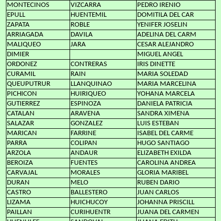
MONTECINOS
VIZCARRA
PEDRO IRENIO
EPULL
HUENTEMIL
DOMITILA DEL CAR
ZAPATA
ROBLE
YENIFER JOSELIN
ARRIAGADA
DAVILA
ADELINA DEL CARM
MALIQUEO
JARA
CESAR ALEJANDRO
DIMIER
MIGUEL ANGEL
ORDONEZ
CONTRERAS
IRIS DINETTE
CURAMIL
RAIN
MARIA SOLEDAD
QUEUPUTRUR
LLANQUINAO
MARIA MARCELINA
PICHICON
HUIRIQUEO
YOHANA MARCELA
GUTIERREZ
ESPINOZA
DANIELA PATRICIA
CATALAN
ARAVENA
SANDRA XIMENA
SALAZAR
GONZALEZ
LUIS ESTEBAN
MARICAN
FARRINE
ISABEL DEL CARME
PARRA
COLIPAN
HUGO SANTIAGO
ARZOLA
ANDAUR
ELIZABETH EXILDA
BEROIZA
FUENTES
CAROLINA ANDREA
CARVAJAL
MORALES
GLORIA MARIBEL
DURAN
MELO
RUBEN DARIO
CASTRO
BALLESTERO
JUAN CARLOS
LIZAMA
HUICHUCOY
JOHANNA PRISCILL
PAILLAN
CURIHUENTR
JUANA DEL CARMEN