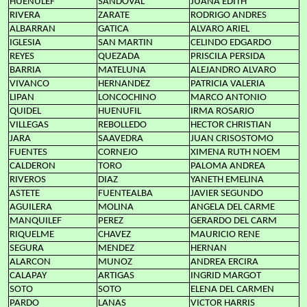
HUENULEF
SANDOVAL
JUANA EDITH
RIVERA
ZARATE
RODRIGO ANDRES
ALBARRAN
GATICA
ALVARO ARIEL
IGLESIA
SAN MARTIN
CELINDO EDGARDO
REYES
QUEZADA
PRISCILA PERSIDA
BARRIA
MATELUNA
ALEJANDRO ALVARO
VIVANCO
HERNANDEZ
PATRICIA VALERIA
LIPAN
LONCOCHINO
MARCO ANTONIO
QUIDEL
HUENUFIL
IRMA ROSARIO
VILLEGAS
REBOLLEDO
HECTOR CHRISTIAN
JARA
SAAVEDRA
JUAN CRISOSTOMO
FUENTES
CORNEJO
XIMENA RUTH NOEM
CALDERON
TORO
PALOMA ANDREA
RIVEROS
DIAZ
YANETH EMELINA
ASTETE
FUENTEALBA
JAVIER SEGUNDO
AGUILERA
MOLINA
ANGELA DEL CARME
MANQUILEF
PEREZ
GERARDO DEL CARM
RIQUELME
CHAVEZ
MAURICIO RENE
SEGURA
MENDEZ
HERNAN
ALARCON
MUNOZ
ANDREA ERCIRA
CALAPAY
ARTIGAS
INGRID MARGOT
SOTO
SOTO
ELENA DEL CARMEN
PARDO
LANAS
VICTOR HARRIS