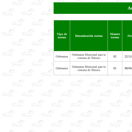
Ac
Tipo de
Número
Denominación norma
Fec
norma
norma
Ordenanza Municipal para la
Ordenanza
02
22/12
comuna de Temuco
Ordenanza Municipal para la
Ordenanza
01
08/04
comuna de Temuco