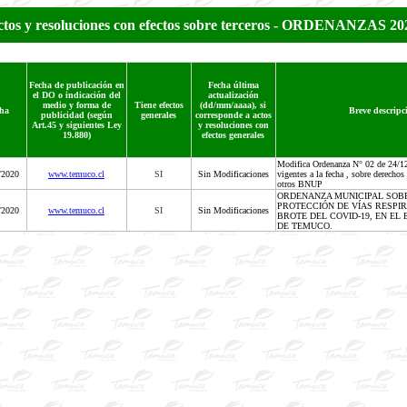
tos y resoluciones con efectos sobre terceros - ORDENANZAS 20
Fecha de publicación en
Fecha última
el DO o indicación del
actualización
medio y forma de
Tiene efectos
(dd/mm/aaaa), si
ha
Breve descripci
publicidad (según
generales
corresponde a actos
Art.45 y siguientes Ley
y resoluciones con
19.880)
efectos generales
Modifica Ordenanza N° 02 de 24/12
/2020
www.temuco.cl
SI
Sin Modificaciones
vigentes a la fecha , sobre derecho
otros BNUP
ORDENANZA MUNICIPAL SOB
PROTECCIÓN DE VÍAS RESPI
/2020
www.temuco.cl
SI
Sin Modificaciones
BROTE DEL COVID-19, EN EL
DE TEMUCO.