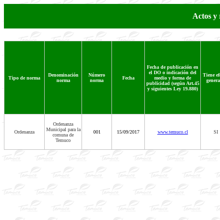
Actos y
Fecha de publicación en
el DO o indicación del
Denominación
Número
Tiene ef
Tipo de norma
Fecha
medio y forma de
norma
norma
genera
publicidad (según Art.45
y siguientes Ley 19.880)
Ordenanza
Municipal para la
Ordenanza
001
15/09/2017
www.temuco.cl
SI
comuna de
Temuco