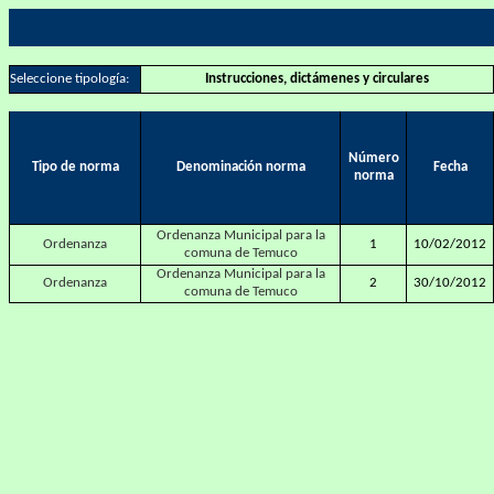
Seleccione tipología:
Instrucciones, dictámenes y circulares
Número
Tipo de norma
Denominación norma
Fecha
norma
Ordenanza Municipal para la
Ordenanza
1
10/02/2012
comuna de Temuco
Ordenanza Municipal para la
Ordenanza
2
30/10/2012
comuna de Temuco