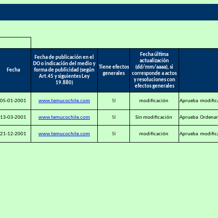
Fecha última
Fecha de publicación en el
actualización
DO o indicación del medio y
Tiene efectos
(dd/mm/aaaa), si
Fecha
forma de publicidad (según
generales
corresponde a actos
Art.45 y siguientes Ley
y resoluciones con
19.880)
efectos generales
05-01-2001
www.temucochile.com
SI
modificación
Aprueba modifica
13-03-2001
www.temucochile.com
SI
Sin modificación
Aprueba Ordenanz
21-12-2001
www.temucochile.com
SI
modificación
Aprueba modifica