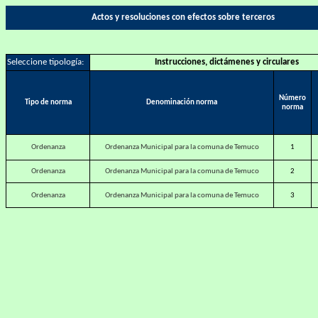
Actos y resoluciones con efectos sobre terceros
Seleccione tipología:
Instrucciones, dictámenes y circulares
Número
Tipo de norma
Denominación norma
norma
Ordenanza
Ordenanza Municipal para la comuna de Temuco
1
Ordenanza
Ordenanza Municipal para la comuna de Temuco
2
Ordenanza
Ordenanza Municipal para la comuna de Temuco
3