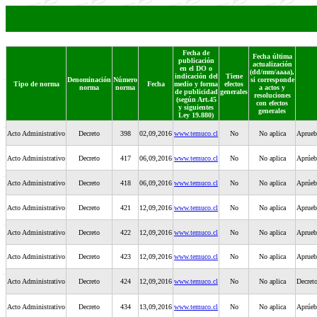
Fecha de
Fecha última
publicación
actualización
en el DO o
(dd/mm/aaaa),
indicación del
Tiene
Denominación
Número
si corresponde
Tipo de norma
Fecha
medio y forma
efectos
norma
norma
a actos y
de publicidad
generales
resoluciones
(según Art.45
con efectos
y siguientes
generales
Ley 19.880)
Acto Administrativo
Decreto
398
02,09,2016
www.temuco.cl
No
No aplica
Aprueba
Acto Administrativo
Decreto
417
06,09,2016
www.temuco.cl
No
No aplica
Aprúebe
Acto Administrativo
Decreto
418
06,09,2016
www.temuco.cl
No
No aplica
Aprúebe
Acto Administrativo
Decreto
421
12,09,2016
www.temuco.cl
No
No aplica
Aprueb
Acto Administrativo
Decreto
422
12,09,2016
www.temuco.cl
No
No aplica
Aprueba
Acto Administrativo
Decreto
423
12,09,2016
www.temuco.cl
No
No aplica
Aprueba
Acto Administrativo
Decreto
424
12,09,2016
www.temuco.cl
No
No aplica
Decret
Acto Administrativo
Decreto
434
13,09,2016
www.temuco.cl
No
No aplica
Aprúeb