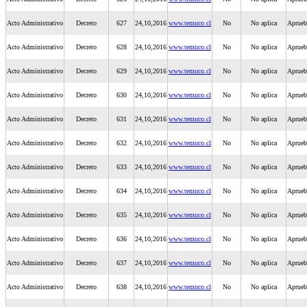
Acto Administrativo
Decreto
627
24,10,2016
www.temuco.cl
No
No aplica
Aprueba
Acto Administrativo
Decreto
628
24,10,2016
www.temuco.cl
No
No aplica
Aprueb
Acto Administrativo
Decreto
629
24,10,2016
www.temuco.cl
No
No aplica
Aprueb
Acto Administrativo
Decreto
630
24,10,2016
www.temuco.cl
No
No aplica
Aprueb
Acto Administrativo
Decreto
631
24,10,2016
www.temuco.cl
No
No aplica
Aprueb
Acto Administrativo
Decreto
632
24,10,2016
www.temuco.cl
No
No aplica
Aprueb
Acto Administrativo
Decreto
633
24,10,2016
www.temuco.cl
No
No aplica
Aprueb
Acto Administrativo
Decreto
634
24,10,2016
www.temuco.cl
No
No aplica
Aprueb
Acto Administrativo
Decreto
635
24,10,2016
www.temuco.cl
No
No aplica
Aprueb
Acto Administrativo
Decreto
636
24,10,2016
www.temuco.cl
No
No aplica
Aprueb
Acto Administrativo
Decreto
637
24,10,2016
www.temuco.cl
No
No aplica
Aprueba
Acto Administrativo
Decreto
638
24,10,2016
www.temuco.cl
No
No aplica
Aprueba