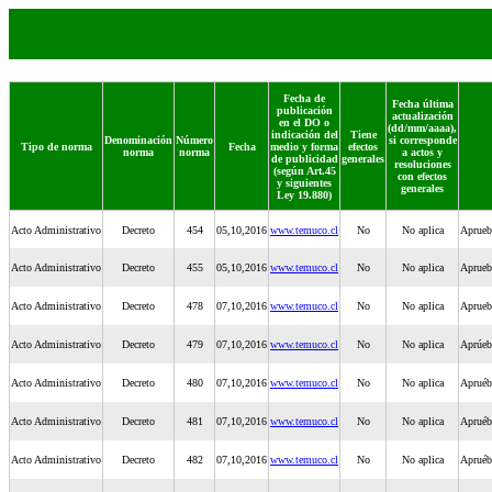
Fecha de
Fecha última
publicación
actualización
en el DO o
(dd/mm/aaaa),
indicación del
Tiene
Denominación
Número
si corresponde
Tipo de norma
Fecha
medio y forma
efectos
norma
norma
a actos y
de publicidad
generales
resoluciones
(según Art.45
con efectos
y siguientes
generales
Ley 19.880)
Acto Administrativo
Decreto
454
05,10,2016
www.temuco.cl
No
No aplica
Aprueb
Acto Administrativo
Decreto
455
05,10,2016
www.temuco.cl
No
No aplica
Aprueb
Acto Administrativo
Decreto
478
07,10,2016
www.temuco.cl
No
No aplica
Aprueb
Acto Administrativo
Decreto
479
07,10,2016
www.temuco.cl
No
No aplica
Aprúeb
Acto Administrativo
Decreto
480
07,10,2016
www.temuco.cl
No
No aplica
Apruéb
Acto Administrativo
Decreto
481
07,10,2016
www.temuco.cl
No
No aplica
Apruéb
Acto Administrativo
Decreto
482
07,10,2016
www.temuco.cl
No
No aplica
Apruéb