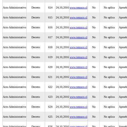
Acto Administrativo
Decreto
614
24,10,2016
www.temuco.cl
No
No aplica
Aprueb
Acto Administrativo
Decreto
615
24,10,2016
www.temuco.cl
No
No aplica
Aprueb
Acto Administrativo
Decreto
616
24,10,2016
www.temuco.cl
No
No aplica
Aprueb
Acto Administrativo
Decreto
617
24,10,2016
www.temuco.cl
No
No aplica
Aprueb
Acto Administrativo
Decreto
618
24,10,2016
www.temuco.cl
No
No aplica
Aprueba
Acto Administrativo
Decreto
619
24,10,2016
www.temuco.cl
No
No aplica
Aprueb
Acto Administrativo
Decreto
620
24,10,2016
www.temuco.cl
No
No aplica
Aprueb
Acto Administrativo
Decreto
621
24,10,2016
www.temuco.cl
No
No aplica
Aprueba
Acto Administrativo
Decreto
622
24,10,2016
www.temuco.cl
No
No aplica
Aprueb
Acto Administrativo
Decreto
623
24,10,2016
www.temuco.cl
No
No aplica
Aprueb
Acto Administrativo
Decreto
624
24,10,2016
www.temuco.cl
No
No aplica
Aprueba
Acto Administrativo
Decreto
625
24,10,2016
www.temuco.cl
No
No aplica
Aprueba
Acto Administrativo
Decreto
626
24,10,2016
www.temuco.cl
No
No aplica
Aprueb