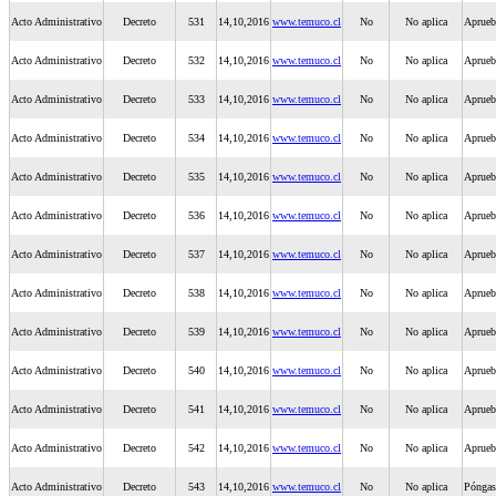
Acto Administrativo
Decreto
531
14,10,2016
www.temuco.cl
No
No aplica
Aprueba
Acto Administrativo
Decreto
532
14,10,2016
www.temuco.cl
No
No aplica
Aprueba
Acto Administrativo
Decreto
533
14,10,2016
www.temuco.cl
No
No aplica
Aprueba
Acto Administrativo
Decreto
534
14,10,2016
www.temuco.cl
No
No aplica
Aprueb
Acto Administrativo
Decreto
535
14,10,2016
www.temuco.cl
No
No aplica
Aprueba
Acto Administrativo
Decreto
536
14,10,2016
www.temuco.cl
No
No aplica
Aprueba
Acto Administrativo
Decreto
537
14,10,2016
www.temuco.cl
No
No aplica
Aprueba
Acto Administrativo
Decreto
538
14,10,2016
www.temuco.cl
No
No aplica
Aprueb
Acto Administrativo
Decreto
539
14,10,2016
www.temuco.cl
No
No aplica
Aprueba
Acto Administrativo
Decreto
540
14,10,2016
www.temuco.cl
No
No aplica
Aprueba
Acto Administrativo
Decreto
541
14,10,2016
www.temuco.cl
No
No aplica
Aprueb
Acto Administrativo
Decreto
542
14,10,2016
www.temuco.cl
No
No aplica
Aprueba
Acto Administrativo
Decreto
543
14,10,2016
www.temuco.cl
No
No aplica
Póngas