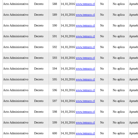
Acto Administrativo
Decreto
588
14,10,2016
www.temuco.cl
No
No aplica
Aprueb
Acto Administrativo
Decreto
589
14,10,2016
www.temuco.cl
No
No aplica
Aprueb
Acto Administrativo
Decreto
590
14,10,2016
www.temuco.cl
No
No aplica
Aprueb
Acto Administrativo
Decreto
591
14,10,2016
www.temuco.cl
No
No aplica
Aprueb
Acto Administrativo
Decreto
592
14,10,2016
www.temuco.cl
No
No aplica
Aprueb
Acto Administrativo
Decreto
593
14,10,2016
www.temuco.cl
No
No aplica
Aprueb
Acto Administrativo
Decreto
594
14,10,2016
www.temuco.cl
No
No aplica
Aprueb
Acto Administrativo
Decreto
595
14,10,2016
www.temuco.cl
No
No aplica
Aprueb
Acto Administrativo
Decreto
596
14,10,2016
www.temuco.cl
No
No aplica
Aprueb
Acto Administrativo
Decreto
597
14,10,2016
www.temuco.cl
No
No aplica
Aprueb
Acto Administrativo
Decreto
598
14,10,2016
www.temuco.cl
No
No aplica
Aprueb
Acto Administrativo
Decreto
599
14,10,2016
www.temuco.cl
No
No aplica
Aprueb
Acto Administrativo
Decreto
600
14,10,2016
www.temuco.cl
No
No aplica
Aprueb