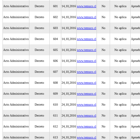
Acto Administrativo
Decreto
601
14,10,2016
www.temuco.cl
No
No aplica
Aprueb
Acto Administrativo
Decreto
602
14,10,2016
www.temuco.cl
No
No aplica
Aprueba
Acto Administrativo
Decreto
603
14,10,2016
www.temuco.cl
No
No aplica
Aprueba
Acto Administrativo
Decreto
604
14,10,2016
www.temuco.cl
No
No aplica
Aprueba
Acto Administrativo
Decreto
605
14,10,2016
www.temuco.cl
No
No aplica
Aprueb
Acto Administrativo
Decreto
606
14,10,2016
www.temuco.cl
No
No aplica
Aprueb
Acto Administrativo
Decreto
607
14,10,2016
www.temuco.cl
No
No aplica
Aprueb
Acto Administrativo
Decreto
608
24,10,2016
www.temuco.cl
No
No aplica
Aprueb
Acto Administrativo
Decreto
609
24,10,2016
www.temuco.cl
No
No aplica
Aprueb
Acto Administrativo
Decreto
610
24,10,2016
www.temuco.cl
No
No aplica
Aprueb
Acto Administrativo
Decreto
611
24,10,2016
www.temuco.cl
No
No aplica
Aprueb
Acto Administrativo
Decreto
612
24,10,2016
www.temuco.cl
No
No aplica
Aprueb
Acto Administrativo
Decreto
613
24,10,2016
www.temuco.cl
No
No aplica
Aprueb