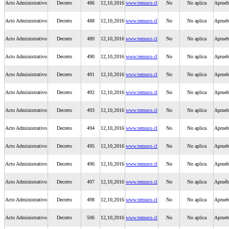
Acto Administrativo
Decreto
486
12,10,2016
www.temuco.cl
No
No aplica
Aprueb
Acto Administrativo
Decreto
488
12,10,2016
www.temuco.cl
No
No aplica
Aprueb
Acto Administrativo
Decreto
489
12,10,2016
www.temuco.cl
No
No aplica
Aprueb
Acto Administrativo
Decreto
490
12,10,2016
www.temuco.cl
No
No aplica
Aprueb
Acto Administrativo
Decreto
491
12,10,2016
www.temuco.cl
No
No aplica
Aprueb
Acto Administrativo
Decreto
492
12,10,2016
www.temuco.cl
No
No aplica
Aprueba
Acto Administrativo
Decreto
493
12,10,2016
www.temuco.cl
No
No aplica
Aprueba
Acto Administrativo
Decreto
494
12,10,2016
www.temuco.cl
No
No aplica
Aprueb
Acto Administrativo
Decreto
495
12,10,2016
www.temuco.cl
No
No aplica
Aprueb
Acto Administrativo
Decreto
496
12,10,2016
www.temuco.cl
No
No aplica
Aprueb
Acto Administrativo
Decreto
497
12,10,2016
www.temuco.cl
No
No aplica
Apruéb
Acto Administrativo
Decreto
498
12,10,2016
www.temuco.cl
No
No aplica
Aprueb
Acto Administrativo
Decreto
506
12,10,2016
www.temuco.cl
No
No aplica
Aprueba