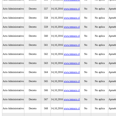
Acto Administrativo
Decreto
557
14,10,2016
www.temuco.cl
No
No aplica
Aprueb
Acto Administrativo
Decreto
558
14,10,2016
www.temuco.cl
No
No aplica
Aprueba
Acto Administrativo
Decreto
559
14,10,2016
www.temuco.cl
No
No aplica
Aprueb
Acto Administrativo
Decreto
560
14,10,2016
www.temuco.cl
No
No aplica
Aprueb
Acto Administrativo
Decreto
561
14,10,2016
www.temuco.cl
No
No aplica
Aprueba
Acto Administrativo
Decreto
562
14,10,2016
www.temuco.cl
No
No aplica
Aprueb
Acto Administrativo
Decreto
563
14,10,2016
www.temuco.cl
No
No aplica
Aprueb
Acto Administrativo
Decreto
564
14,10,2016
www.temuco.cl
No
No aplica
Aprueba
Acto Administrativo
Decreto
565
14,10,2016
www.temuco.cl
No
No aplica
Aprueb
Acto Administrativo
Decreto
566
14,10,2016
www.temuco.cl
No
No aplica
Aprueb
Acto Administrativo
Decreto
567
14,10,2016
www.temuco.cl
No
No aplica
Aprueba
Acto Administrativo
Decreto
568
14,10,2016
www.temuco.cl
No
No aplica
Aprueb