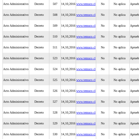
Acto Administrativo
Decreto
507
14,10,2016
www.temuco.cl
No
No aplica
Aprueb
Acto Administrativo
Decreto
508
14,10,2016
www.temuco.cl
No
No aplica
Aprueb
Acto Administrativo
Decreto
509
14,10,2016
www.temuco.cl
No
No aplica
Aprueb
Acto Administrativo
Decreto
510
14,10,2016
www.temuco.cl
No
No aplica
Aprueba
Acto Administrativo
Decreto
511
14,10,2016
www.temuco.cl
No
No aplica
Aprueba
Acto Administrativo
Decreto
523
14,10,2016
www.temuco.cl
No
No aplica
Aprueba
Acto Administrativo
Decreto
524
14,10,2016
www.temuco.cl
No
No aplica
Aprueb
Acto Administrativo
Decreto
525
14,10,2016
www.temuco.cl
No
No aplica
Aprueb
Acto Administrativo
Decreto
526
14,10,2016
www.temuco.cl
No
No aplica
Aprueba
Acto Administrativo
Decreto
527
14,10,2016
www.temuco.cl
No
No aplica
Aprueba
Acto Administrativo
Decreto
528
14,10,2016
www.temuco.cl
No
No aplica
Aprueba
Acto Administrativo
Decreto
529
14,10,2016
www.temuco.cl
No
No aplica
Aprueba
Acto Administrativo
Decreto
530
14,10,2016
www.temuco.cl
No
No aplica
Aprueba