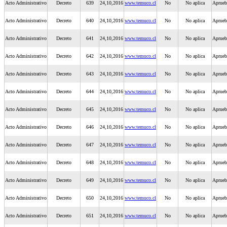
Acto Administrativo
Decreto
639
24,10,2016
www.temuco.cl
No
No aplica
Aprueb
Acto Administrativo
Decreto
640
24,10,2016
www.temuco.cl
No
No aplica
Aprueb
Acto Administrativo
Decreto
641
24,10,2016
www.temuco.cl
No
No aplica
Aprueba
Acto Administrativo
Decreto
642
24,10,2016
www.temuco.cl
No
No aplica
Aprueb
Acto Administrativo
Decreto
643
24,10,2016
www.temuco.cl
No
No aplica
Aprueb
Acto Administrativo
Decreto
644
24,10,2016
www.temuco.cl
No
No aplica
Aprueba
Acto Administrativo
Decreto
645
24,10,2016
www.temuco.cl
No
No aplica
Aprueb
Acto Administrativo
Decreto
646
24,10,2016
www.temuco.cl
No
No aplica
Aprueba
Acto Administrativo
Decreto
647
24,10,2016
www.temuco.cl
No
No aplica
Aprueb
Acto Administrativo
Decreto
648
24,10,2016
www.temuco.cl
No
No aplica
Aprueb
Acto Administrativo
Decreto
649
24,10,2016
www.temuco.cl
No
No aplica
Aprueba
Acto Administrativo
Decreto
650
24,10,2016
www.temuco.cl
No
No aplica
Aprueba
Acto Administrativo
Decreto
651
24,10,2016
www.temuco.cl
No
No aplica
Aprueba