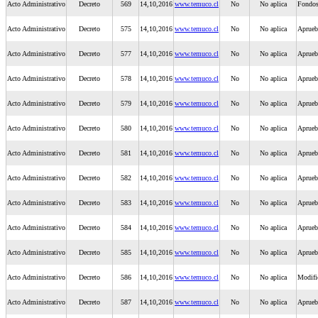
Acto Administrativo
Decreto
569
14,10,2016
www.temuco.cl
No
No aplica
Fondos
Acto Administrativo
Decreto
575
14,10,2016
www.temuco.cl
No
No aplica
Aprueb
Acto Administrativo
Decreto
577
14,10,2016
www.temuco.cl
No
No aplica
Aprueb
Acto Administrativo
Decreto
578
14,10,2016
www.temuco.cl
No
No aplica
Aprueba
Acto Administrativo
Decreto
579
14,10,2016
www.temuco.cl
No
No aplica
Aprueba
Acto Administrativo
Decreto
580
14,10,2016
www.temuco.cl
No
No aplica
Aprueb
Acto Administrativo
Decreto
581
14,10,2016
www.temuco.cl
No
No aplica
Aprueb
Acto Administrativo
Decreto
582
14,10,2016
www.temuco.cl
No
No aplica
Aprueb
Acto Administrativo
Decreto
583
14,10,2016
www.temuco.cl
No
No aplica
Aprueb
Acto Administrativo
Decreto
584
14,10,2016
www.temuco.cl
No
No aplica
Aprueb
Acto Administrativo
Decreto
585
14,10,2016
www.temuco.cl
No
No aplica
Aprueb
Acto Administrativo
Decreto
586
14,10,2016
www.temuco.cl
No
No aplica
Modific
Acto Administrativo
Decreto
587
14,10,2016
www.temuco.cl
No
No aplica
Aprueba