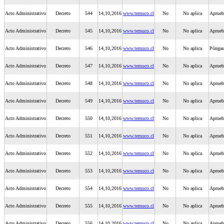
Acto Administrativo
Decreto
544
14,10,2016
www.temuco.cl
No
No aplica
Aprueba
Acto Administrativo
Decreto
545
14,10,2016
www.temuco.cl
No
No aplica
Aprueba
Acto Administrativo
Decreto
546
14,10,2016
www.temuco.cl
No
No aplica
Póngas
Acto Administrativo
Decreto
547
14,10,2016
www.temuco.cl
No
No aplica
Aprueba
Acto Administrativo
Decreto
548
14,10,2016
www.temuco.cl
No
No aplica
Aprueba
Acto Administrativo
Decreto
549
14,10,2016
www.temuco.cl
No
No aplica
Aprueba
Acto Administrativo
Decreto
550
14,10,2016
www.temuco.cl
No
No aplica
Aprueb
Acto Administrativo
Decreto
551
14,10,2016
www.temuco.cl
No
No aplica
Aprueb
Acto Administrativo
Decreto
552
14,10,2016
www.temuco.cl
No
No aplica
Aprueba
Acto Administrativo
Decreto
553
14,10,2016
www.temuco.cl
No
No aplica
Aprueb
Acto Administrativo
Decreto
554
14,10,2016
www.temuco.cl
No
No aplica
Aprueb
Acto Administrativo
Decreto
555
14,10,2016
www.temuco.cl
No
No aplica
Aprueba
Acto Administrativo
Decreto
556
14,10,2016
www.temuco.cl
No
No aplica
Aprueb