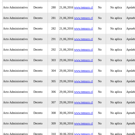
Acto Administrativo
Decreto
280
21,06,2016
www.temuco.cl
No
No aplica
Aprúeb
Acto Administrativo
Decreto
281
21,06,2016
www.temuco.cl
No
No aplica
Aprueba
Acto Administrativo
Decreto
282
21,06,2016
www.temuco.cl
No
No aplica
Aprueba
Acto Administrativo
Decreto
291
21,06,2016
www.temuco.cl
No
No aplica
Aprúeb
Acto Administrativo
Decreto
292
21,06,2016
www.temuco.cl
No
No aplica
Aprúeb
Acto Administrativo
Decreto
303
29,06,2016
www.temuco.cl
No
No aplica
Aprúeb
Acto Administrativo
Decreto
304
29,06,2016
www.temuco.cl
No
No aplica
Aprúebe
Acto Administrativo
Decreto
305
29,06,2016
www.temuco.cl
No
No aplica
Aprúeb
Acto Administrativo
Decreto
306
29,06,2016
www.temuco.cl
No
No aplica
Aprúeb
Acto Administrativo
Decreto
307
29,06,2016
www.temuco.cl
No
No aplica
Aprúeb
Acto Administrativo
Decreto
308
30,06,2016
www.temuco.cl
No
No aplica
Aprueb
Acto Administrativo
Decreto
309
30,06,2016
www.temuco.cl
No
No aplica
Apruéb
Acto Administrativo
Decreto
310
30,06,2016
www.temuco.cl
No
No aplica
Apruéb