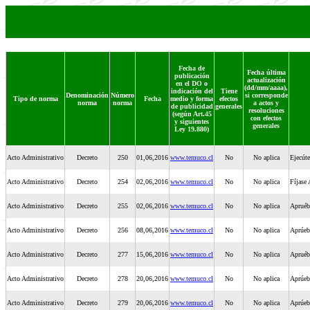
Fecha de
Fecha última
publicación
actualización
en el DO o
(dd/mm/aaaa),
indicación del
Tiene
Denominación
Número
si corresponde
Tipo de norma
Fecha
medio y forma
efectos
norma
norma
a actos y
de publicidad
generales
resoluciones
(según Art.45
con efectos
y siguientes
generales
Ley 19.880)
Acto Administrativo
Decreto
250
01,06,2016
www.temuco.cl
No
No aplica
Ejecút
Acto Administrativo
Decreto
254
02,06,2016
www.temuco.cl
No
No aplica
Fíjase
Acto Administrativo
Decreto
255
02,06,2016
www.temuco.cl
No
No aplica
Apruéb
Acto Administrativo
Decreto
256
08,06,2016
www.temuco.cl
No
No aplica
Aprúebe
Acto Administrativo
Decreto
277
15,06,2016
www.temuco.cl
No
No aplica
Apruébe
Acto Administrativo
Decreto
278
20,06,2016
www.temuco.cl
No
No aplica
Aprúeb
Acto Administrativo
Decreto
279
20,06,2016
www.temuco.cl
No
No aplica
Aprúeb