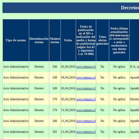
Decretos
Fecha de
Fecha última
publicación
actualización
en el DO o
(dd/mm/aaaa),
indicación del
Tiene
Denominación
Número
si corresponde
Tipo de norma
Fecha
medio y forma
efectos
norma
norma
a actos y
de publicidad
generales
resoluciones
(según Art.45
con efectos
y siguientes
generales
Ley 19.880)
Acto Administrativo
Decreto
166
01,04,2016
www.temuco.cl
No
No aplica
D.A. q
Acto Administrativo
Decreto
168
04,04,2016
www.temuco.cl
No
No aplica
Aprueb
Acto Administrativo
Decreto
169
05,04,2016
www.temuco.cl
No
No aplica
Apruéb
Acto Administrativo
Decreto
170
05,04,2016
www.temuco.cl
No
No aplica
Decret
Acto Administrativo
Decreto
179
11,04,2016
www.temuco.cl
No
No aplica
Apruéb
Acto Administrativo
Decreto
180
11,04,2016
www.temuco.cl
No
No aplica
Apruéb
Acto Administrativo
Decreto
181
11,04,2016
www.temuco.cl
No
No aplica
Apruéb