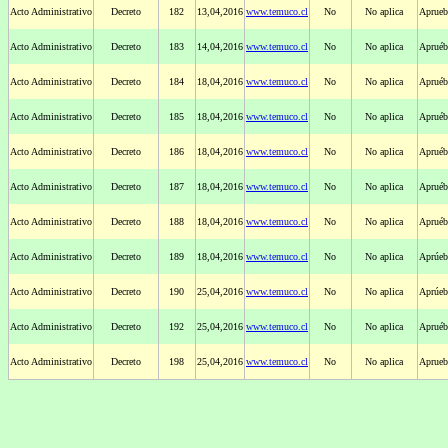
Acto Administrativo
Decreto
182
13,04,2016
www.temuco.cl
No
No aplica
Aprueb
Acto Administrativo
Decreto
183
14,04,2016
www.temuco.cl
No
No aplica
Apruéb
Acto Administrativo
Decreto
184
18,04,2016
www.temuco.cl
No
No aplica
Apruéb
Acto Administrativo
Decreto
185
18,04,2016
www.temuco.cl
No
No aplica
Apruéb
Acto Administrativo
Decreto
186
18,04,2016
www.temuco.cl
No
No aplica
Apruéb
Acto Administrativo
Decreto
187
18,04,2016
www.temuco.cl
No
No aplica
Apruéb
Acto Administrativo
Decreto
188
18,04,2016
www.temuco.cl
No
No aplica
Apruéb
Acto Administrativo
Decreto
189
18,04,2016
www.temuco.cl
No
No aplica
Aprúeb
Acto Administrativo
Decreto
190
25,04,2016
www.temuco.cl
No
No aplica
Aprúeb
Acto Administrativo
Decreto
192
25,04,2016
www.temuco.cl
No
No aplica
Apruéb
Acto Administrativo
Decreto
198
25,04,2016
www.temuco.cl
No
No aplica
Aprueb