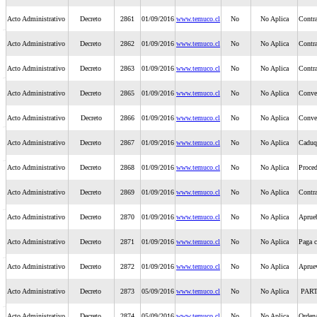
Acto Administrativo
Decreto
2861
01/09/2016
www.temuco.cl
No
No Aplica
Contr
Acto Administrativo
Decreto
2862
01/09/2016
www.temuco.cl
No
No Aplica
Contr
Acto Administrativo
Decreto
2863
01/09/2016
www.temuco.cl
No
No Aplica
Contr
Acto Administrativo
Decreto
2865
01/09/2016
www.temuco.cl
No
No Aplica
Conve
Acto Administrativo
Decreto
2866
01/09/2016
www.temuco.cl
No
No Aplica
Conve
Acto Administrativo
Decreto
2867
01/09/2016
www.temuco.cl
No
No Aplica
Caduqu
Acto Administrativo
Decreto
2868
01/09/2016
www.temuco.cl
No
No Aplica
Proced
Acto Administrativo
Decreto
2869
01/09/2016
www.temuco.cl
No
No Aplica
Contra
Acto Administrativo
Decreto
2870
01/09/2016
www.temuco.cl
No
No Aplica
Aprueb
Acto Administrativo
Decreto
2871
01/09/2016
www.temuco.cl
No
No Aplica
Paga c
Acto Administrativo
Decreto
2872
01/09/2016
www.temuco.cl
No
No Aplica
Apruev
Acto Administrativo
Decreto
2873
05/09/2016
www.temuco.cl
No
No Aplica
PART
Acto Administrativo
Decreto
2874
05/09/2016
www.temuco.cl
No
No Aplica
Ordena