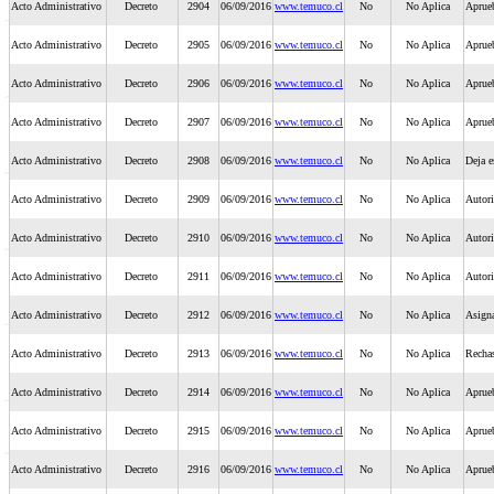
Acto Administrativo
Decreto
2904
06/09/2016
www.temuco.cl
No
No Aplica
Aprueb
Acto Administrativo
Decreto
2905
06/09/2016
www.temuco.cl
No
No Aplica
Aprueb
Acto Administrativo
Decreto
2906
06/09/2016
www.temuco.cl
No
No Aplica
Aprueb
Acto Administrativo
Decreto
2907
06/09/2016
www.temuco.cl
No
No Aplica
Aprueb
Acto Administrativo
Decreto
2908
06/09/2016
www.temuco.cl
No
No Aplica
Deja e
Acto Administrativo
Decreto
2909
06/09/2016
www.temuco.cl
No
No Aplica
Autori
Acto Administrativo
Decreto
2910
06/09/2016
www.temuco.cl
No
No Aplica
Autor
Acto Administrativo
Decreto
2911
06/09/2016
www.temuco.cl
No
No Aplica
Autori
Acto Administrativo
Decreto
2912
06/09/2016
www.temuco.cl
No
No Aplica
Asigna
Acto Administrativo
Decreto
2913
06/09/2016
www.temuco.cl
No
No Aplica
Rechas
Acto Administrativo
Decreto
2914
06/09/2016
www.temuco.cl
No
No Aplica
Aprueb
Acto Administrativo
Decreto
2915
06/09/2016
www.temuco.cl
No
No Aplica
Aprueb
Acto Administrativo
Decreto
2916
06/09/2016
www.temuco.cl
No
No Aplica
Aprueb