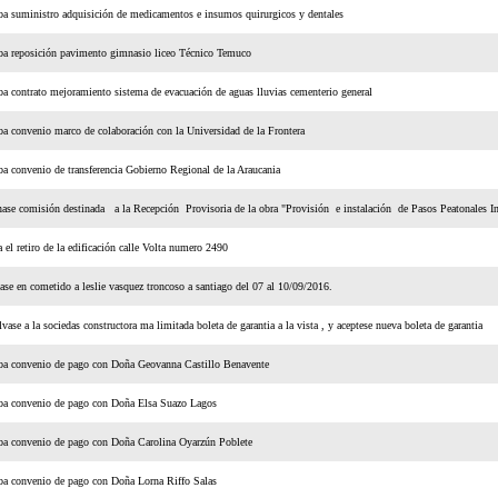
a suministro adquisición de medicamentos e insumos quirurgicos y dentales
ba reposición pavimento gimnasio liceo Técnico Temuco
a contrato mejoramiento sistema de evacuación de aguas lluvias cementerio general
a convenio marco de colaboración con la Universidad de la Frontera
a convenio de transferencia Gobierno Regional de la Araucania
ase comisión destinada a la Recepción Provisoria de la obra "Provisión e instalación de Pasos Peatonales In
 el retiro de la edificación calle Volta numero 2490
ase en cometido a leslie vasquez troncoso a santiago del 07 al 10/09/2016.
vase a la sociedas constructora ma limitada boleta de garantia a la vista , y aceptese nueva boleta de garantia
ba convenio de pago con Doña Geovanna Castillo Benavente
ba convenio de pago con Doña Elsa Suazo Lagos
ba convenio de pago con Doña Carolina Oyarzún Poblete
a convenio de pago con Doña Lorna Riffo Salas