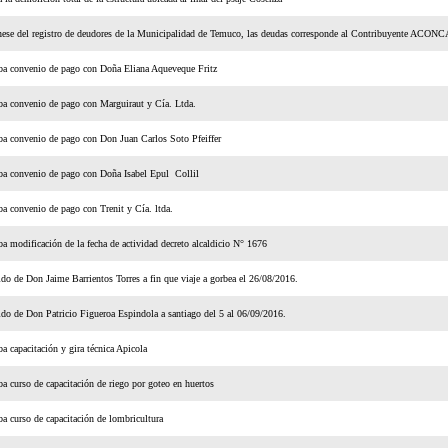
nese del registro de deudores de la Municipalidad de Temuco, las deudas corresponde al Contribuyente AC
ba convenio de pago con Doña Eliana Aqueveque Fritz
a convenio de pago con Marguiraut y Cía. Ltda.
a convenio de pago con Don Juan Carlos Soto Pfeiffer
a convenio de pago con Doña Isabel Epul Collil
a convenio de pago con Trenit y Cía. ltda.
a modificación de la fecha de actividad decreto alcaldicio N° 1676
do de Don Jaime Barrientos Torres a fin que viaje a gorbea el 26/08/2016.
do de Don Patricio Figueroa Espindola a santiago del 5 al 06/09/2016.
a capacitación y gira técnica Apicola
a curso de capacitación de riego por goteo en huertos
a curso de capacitación de lombricultura