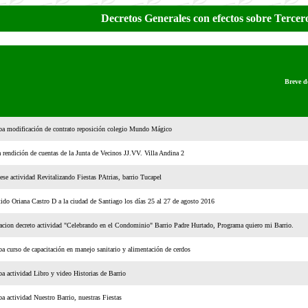
Decretos Generales con efectos sobre Ter
Breve de
a modificación de contrato reposición colegio Mundo Mágico
 rendición de cuentas de la Junta de Vecinos JJ.VV. Villa Andina 2
ese actividad Revitalizando Fiestas PAtrias, barrio Tucapel
do Oriana Castro D a la ciudad de Santiago los días 25 al 27 de agosto 2016
cion decreto actividad "Celebrando en el Condominio" Barrio Padre Hurtado, Programa quiero mi Barrio.
a curso de capacitación en manejo sanitario y alimentación de cerdos
a actividad Libro y video Historias de Barrio
a actividad Nuestro Barrio, nuestras Fiestas