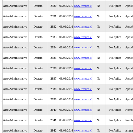
Acto Administrativo
Decreto
2930
06/09/2016
www.temuco.cl
No
No Aplica
Aprueb
Acto Administrativo
Decreto
2931
06/09/2016
www.temuco.cl
No
No Aplica
Aprue
Acto Administrativo
Decreto
2932
06/09/2016
www.temuco.cl
No
No Aplica
Aprueb
Acto Administrativo
Decreto
2933
06/09/2016
www.temuco.cl
No
No Aplica
Aprue
Acto Administrativo
Decreto
2934
06/09/2016
www.temuco.cl
No
No Aplica
Aprue
Acto Administrativo
Decreto
2935
06/09/2016
www.temuco.cl
No
No Aplica
Aprueb
Acto Administrativo
Decreto
2936
06/09/2016
www.temuco.cl
No
No Aplica
Aprue
Acto Administrativo
Decreto
2937
06/09/2016
www.temuco.cl
No
No Aplica
Aprueb
Acto Administrativo
Decreto
2938
06/09/2016
www.temuco.cl
No
No Aplica
Aprue
Acto Administrativo
Decreto
2939
09/09/2016
www.temuco.cl
No
No Aplica
Aprueb
Acto Administrativo
Decreto
2940
09/09/2016
www.temuco.cl
No
No Aplica
Nombra
Acto Administrativo
Decreto
2941
09/09/2016
www.temuco.cl
No
No Aplica
Nombra
Acto Administrativo
Decreto
2942
09/09/2016
www.temuco.cl
No
No Aplica
asigna