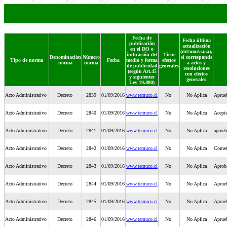
Fecha de
Fecha última
publicación
actualización
en el DO o
(dd/mm/aaaa),
indicación del
Tiene
Denominación
Número
si corresponde
Tipo de norma
Fecha
medio y forma
efectos
norma
norma
a actos y
de publicidad
generales
resoluciones
(según Art.45
con efectos
y siguientes
generales
Ley 19.880)
Acto Administrativo
Decreto
2839
01/09/2016
www.temuco.cl
No
No Aplica
Aprueb
Acto Administrativo
Decreto
2840
01/09/2016
www.temuco.cl
No
No Aplica
Acepta
Acto Administrativo
Decreto
2841
01/09/2016
www.temuco.cl
No
No Aplica
aprueb
Acto Administrativo
Decreto
2842
01/09/2016
www.temuco.cl
No
No Aplica
Cometi
Acto Administrativo
Decreto
2843
01/09/2016
www.temuco.cl
No
No Aplica
Aproba
Acto Administrativo
Decreto
2844
01/09/2016
www.temuco.cl
No
No Aplica
Aprueb
Acto Administrativo
Decreto
2845
01/09/2016
www.temuco.cl
No
No Aplica
Aprueb
Acto Administrativo
Decreto
2846
01/09/2016
www.temuco.cl
No
No Aplica
Aprueb