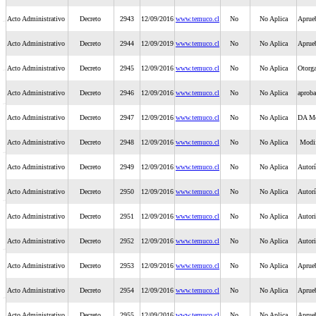
Acto Administrativo
Decreto
2943
12/09/2016
www.temuco.cl
No
No Aplica
Aprue
Acto Administrativo
Decreto
2944
12/09/2019
www.temuco.cl
No
No Aplica
Aprueb
Acto Administrativo
Decreto
2945
12/09/2016
www.temuco.cl
No
No Aplica
Otorga
Acto Administrativo
Decreto
2946
12/09/2016
www.temuco.cl
No
No Aplica
aproba
Acto Administrativo
Decreto
2947
12/09/2016
www.temuco.cl
No
No Aplica
DA Mo
Acto Administrativo
Decreto
2948
12/09/2016
www.temuco.cl
No
No Aplica
Modifi
Acto Administrativo
Decreto
2949
12/09/2016
www.temuco.cl
No
No Aplica
Autorí
Acto Administrativo
Decreto
2950
12/09/2016
www.temuco.cl
No
No Aplica
Autorí
Acto Administrativo
Decreto
2951
12/09/2016
www.temuco.cl
No
No Aplica
Autori
Acto Administrativo
Decreto
2952
12/09/2016
www.temuco.cl
No
No Aplica
Autori
Acto Administrativo
Decreto
2953
12/09/2016
www.temuco.cl
No
No Aplica
Aprueb
Acto Administrativo
Decreto
2954
12/09/2016
www.temuco.cl
No
No Aplica
Aprueb
Acto Administrativo
Decreto
2955
12/09/2016
www.temuco.cl
No
No Aplica
Aprueb