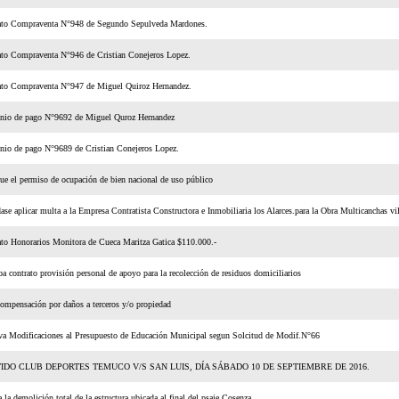
ato Compraventa N°948 de Segundo Sepulveda Mardones.
ato Compraventa N°946 de Cristian Conejeros Lopez.
ato Compraventa N°947 de Miguel Quiroz Hernandez.
nio de pago N°9692 de Miguel Quroz Hernandez
nio de pago N°9689 de Cristian Conejeros Lopez.
e el permiso de ocupación de bien nacional de uso público
ase aplicar multa a la Empresa Contratista Constructora e Inmobiliaria los Alarces.para la Obra Multicanchas vil
to Honorarios Monitora de Cueca Maritza Gatica $110.000.-
a contrato provisión personal de apoyo para la recolección de residuos domiciliarios
ompensación por daños a terceros y/o propiedad
a Modificaciones al Presupuesto de Educación Municipal segun Solcitud de Modif.N°66
IDO CLUB DEPORTES TEMUCO V/S SAN LUIS, DÍA SÁBADO 10 DE SEPTIEMBRE DE 2016.
 la demolición total de la estructura ubicada al final del psaje Cosenza