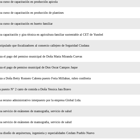
a curso de capacitación en producción apicola
a curso de capacitación en producción de plantines
a curso de capacitación en huerto familiar
a capacitación y gira técnica en agricultura familiar sustentable al CET de Yumbel
stipulado que fiscalizadores al comercio callejero de Seguridad Ciudana
za el pago del permiso municipal de Doña Maria Miranda Cuevas
iza el pago de permiso municipal de Don Oscar Campos Jaque
za a Doña Betty Romero Cabrera puesto Feria Millahue, rubro confiteria
 puesto N° 2 carro de comida a Doña Yessica Jara Bravo
a recurso administrativo interpuesto por la empresa Global Ltda.
a servicio de exámenes de mamografia, servicio de salud
a servicio de exámenes de mamografia, servicio de salud
a diseño de arquitectura, ingenieria y especialidades Cesfam Pueblo Nuevo