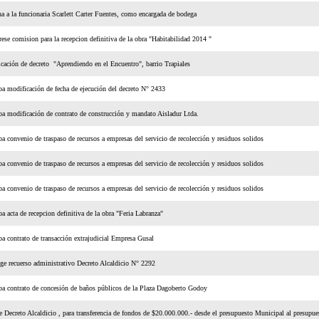
a a la funcionaria Scarlett Carter Fuentes, como encargada de bodega
se comision para la recepcion definitiva de la obra "Habitabilidad 2014 "
cación de decreto "Aprendiendo en el Encuentro", barrio Trapiales
a modificación de fecha de ejecución del decreto N° 2433
a modificación de contrato de construcción y mandato Aisladur Ltda.
a convenio de traspaso de recursos a empresas del servicio de recolección y residuos solidos
a convenio de traspaso de recursos a empresas del servicio de recolección y residuos solidos
a convenio de traspaso de recursos a empresas del servicio de recolección y residuos solidos
a acta de recepcion definitiva de la obra "Feria Labranza"
a contrato de transacción extrajudicial Empresa Gusal
ge recuerso administrativo Decreto Alcaldicio N° 2292
a contrato de concesión de baños públicos de la Plaza Dagoberto Godoy
 Decreto Alcaldicio , para transferencia de fondos de $20.000.000.- desde el presupuesto Municipal al presupue