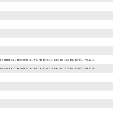
 el sector Isla Cautín desde las 19:00 hrs del día 15, hasta las 17:00 hrs. del día 17.09.2016.-
 el sector Isla Cautín desde las 19:00 hrs del día 15, hasta las 17:00 hrs. del día 17.09.2016.-