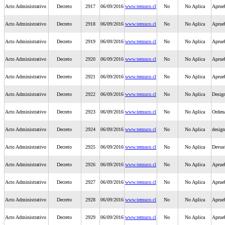
Acto Administrativo
Decreto
2917
06/09/2016
www.temuco.cl
No
No Aplica
Aprueb
Acto Administrativo
Decreto
2918
06/09/2016
www.temuco.cl
No
No Aplica
Aprue
Acto Administrativo
Decreto
2919
06/09/2016
www.temuco.cl
No
No Aplica
Aprueb
Acto Administrativo
Decreto
2920
06/09/2016
www.temuco.cl
No
No Aplica
Aprueb
Acto Administrativo
Decreto
2921
06/09/2016
www.temuco.cl
No
No Aplica
Aprueb
Acto Administrativo
Decreto
2922
06/09/2016
www.temuco.cl
No
No Aplica
Design
Acto Administrativo
Decreto
2923
06/09/2016
www.temuco.cl
No
No Aplica
Ordena
Acto Administrativo
Decreto
2924
06/09/2016
www.temuco.cl
No
No Aplica
design
Acto Administrativo
Decreto
2925
06/09/2016
www.temuco.cl
No
No Aplica
Devuel
Acto Administrativo
Decreto
2926
06/09/2016
www.temuco.cl
No
No Aplica
Aprue
Acto Administrativo
Decreto
2927
06/09/2016
www.temuco.cl
No
No Aplica
Aprue
Acto Administrativo
Decreto
2928
06/09/2016
www.temuco.cl
No
No Aplica
Aprue
Acto Administrativo
Decreto
2929
06/09/2016
www.temuco.cl
No
No Aplica
Aprueb