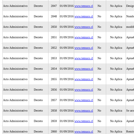
Acto Administrativo
Decreto
2847
01/09/2016
www.temuco.cl
No
No Aplica
Design
Acto Administrativo
Decreto
2848
01/09/2016
www.temuco.cl
No
No Aplica
Nombre
Acto Administrativo
Decreto
2850
01/09/2016
www.temuco.cl
No
No Aplica
modifi
Acto Administrativo
Decreto
2851
01/09/2016
www.temuco.cl
No
No Aplica
Aprueb
Acto Administrativo
Decreto
2852
01/09/2016
www.temuco.cl
No
No Aplica
Aprueb
Acto Administrativo
Decreto
2853
01/09/2016
www.temuco.cl
No
No Aplica
Aprueb
Acto Administrativo
Decreto
2854
01/09/2016
www.temuco.cl
No
No Aplica
Aprueb
Acto Administrativo
Decreto
2855
01/09/2016
www.temuco.cl
No
No Aplica
Aprueb
Acto Administrativo
Decreto
2856
01/09/2016
www.temuco.cl
No
No Aplica
Aprueb
Acto Administrativo
Decreto
2857
01/09/2016
www.temuco.cl
No
No Aplica
Aprueb
Acto Administrativo
Decreto
2858
01/09/2016
www.temuco.cl
No
No Aplica
Se aco
Acto Administrativo
Decreto
2859
01/09/2016
www.temuco.cl
No
No Aplica
Aprueb
Acto Administrativo
Decreto
2860
01/09/2016
www.temuco.cl
No
No Aplica
Remite