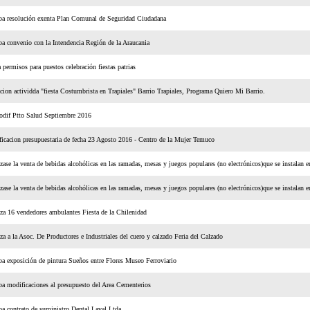
ba resolución exenta Plan Comunal de Seguridad Ciudadana
a convenio con la Intendencia Región de la Araucania
 permisos para puestos celebración fiestas patrias
cion actividda "fiesta Costumbrista en Trapiales" Barrio Trapiales, Programa Quiero Mi Barrio.
dif Ptto Salud Septiembre 2016
cacion presupuestaria de fecha 23 Agosto 2016 - Centro de la Mujer Temuco
zase la venta de bebidas alcohólicas en las ramadas, mesas y juegos populares (no electrónicos)que se instalan en
zase la venta de bebidas alcohólicas en las ramadas, mesas y juegos populares (no electrónicos)que se instalan en
za 16 vendedores ambulantes Fiesta de la Chilenidad
za a la Asoc. De Productores e Industriales del cuero y calzado Feria del Calzado
a exposición de pintura Sueños entre Flores Museo Ferroviario
a modificaciones al presupuesto del Area Cementerios
a contrato de suministro Dental Laval Ltda.