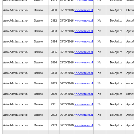
Acto Administrativo
Decreto
2890
05/09/2016
www.temuco.cl
No
No Aplica
Elimí
Acto Administrativo
Decreto
2892
05/09/2016
www.temuco.cl
No
No Aplica
Aprue
Acto Administrativo
Decreto
2893
05/09/2016
www.temuco.cl
No
No Aplica
Aprueb
Acto Administrativo
Decreto
2894
05/09/2016
www.temuco.cl
No
No Aplica
Aprueb
Acto Administrativo
Decreto
2895
05/09/2016
www.temuco.cl
No
No Aplica
Aprueb
Acto Administrativo
Decreto
2896
05/09/2016
www.temuco.cl
No
No Aplica
Aprueb
Acto Administrativo
Decreto
2898
06/09/2016
www.temuco.cl
No
No Aplica
Aprueb
Acto Administrativo
Decreto
2899
06/09/2016
www.temuco.cl
No
No Aplica
cometi
Acto Administrativo
Decreto
2900
06/09/2016
www.temuco.cl
No
No Aplica
cometi
Acto Administrativo
Decreto
2901
06/09/2016
www.temuco.cl
No
No Aplica
Aprueb
Acto Administrativo
Decreto
2902
06/09/2016
www.temuco.cl
No
No Aplica
Aprueb
Acto Administrativo
Decreto
2903
06/09/2016
www.temuco.cl
No
No Aplica
Aprueb