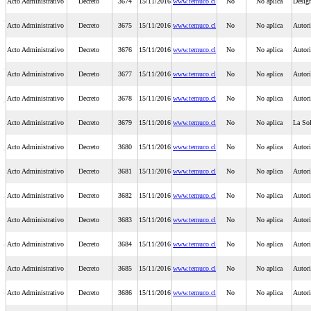
Acto Administrativo
Decreto
3674
15/11/2016
www.temuco.cl
No
No aplica
Design
Acto Administrativo
Decreto
3675
15/11/2016
www.temuco.cl
No
No aplica
Autori
Acto Administrativo
Decreto
3676
15/11/2016
www.temuco.cl
No
No aplica
Autori
Acto Administrativo
Decreto
3677
15/11/2016
www.temuco.cl
No
No aplica
Autori
Acto Administrativo
Decreto
3678
15/11/2016
www.temuco.cl
No
No aplica
Autori
Acto Administrativo
Decreto
3679
15/11/2016
www.temuco.cl
No
No aplica
La Sol
Acto Administrativo
Decreto
3680
15/11/2016
www.temuco.cl
No
No aplica
Autori
Acto Administrativo
Decreto
3681
15/11/2016
www.temuco.cl
No
No aplica
Autori
Acto Administrativo
Decreto
3682
15/11/2016
www.temuco.cl
No
No aplica
Autori
Acto Administrativo
Decreto
3683
15/11/2016
www.temuco.cl
No
No aplica
Autori
Acto Administrativo
Decreto
3684
15/11/2016
www.temuco.cl
No
No aplica
Autori
Acto Administrativo
Decreto
3685
15/11/2016
www.temuco.cl
No
No aplica
Autori
Acto Administrativo
Decreto
3686
15/11/2016
www.temuco.cl
No
No aplica
Autori