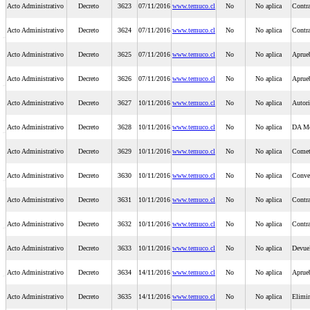
Acto Administrativo
Decreto
3623
07/11/2016
www.temuco.cl
No
No aplica
Contr
Acto Administrativo
Decreto
3624
07/11/2016
www.temuco.cl
No
No aplica
Contr
Acto Administrativo
Decreto
3625
07/11/2016
www.temuco.cl
No
No aplica
Aprueb
Acto Administrativo
Decreto
3626
07/11/2016
www.temuco.cl
No
No aplica
Aprueb
Acto Administrativo
Decreto
3627
10/11/2016
www.temuco.cl
No
No aplica
Autori
Acto Administrativo
Decreto
3628
10/11/2016
www.temuco.cl
No
No aplica
DA Mo
Acto Administrativo
Decreto
3629
10/11/2016
www.temuco.cl
No
No aplica
Cometi
Acto Administrativo
Decreto
3630
10/11/2016
www.temuco.cl
No
No aplica
Conve
Acto Administrativo
Decreto
3631
10/11/2016
www.temuco.cl
No
No aplica
Contr
Acto Administrativo
Decreto
3632
10/11/2016
www.temuco.cl
No
No aplica
Contr
Acto Administrativo
Decreto
3633
10/11/2016
www.temuco.cl
No
No aplica
Devuel
Acto Administrativo
Decreto
3634
14/11/2016
www.temuco.cl
No
No aplica
Aprueb
Acto Administrativo
Decreto
3635
14/11/2016
www.temuco.cl
No
No aplica
Elimin