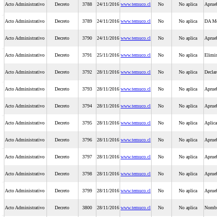
Acto Administrativo
Decreto
3788
24/11/2016
www.temuco.cl
No
No aplica
Aprueb
Acto Administrativo
Decreto
3789
24/11/2016
www.temuco.cl
No
No aplica
DA Mo
Acto Administrativo
Decreto
3790
24/11/2016
www.temuco.cl
No
No aplica
Aprueb
Acto Administrativo
Decreto
3791
25/11/2016
www.temuco.cl
No
No aplica
Elimin
Acto Administrativo
Decreto
3792
28/11/2016
www.temuco.cl
No
No aplica
Declar
Acto Administrativo
Decreto
3793
28/11/2016
www.temuco.cl
No
No aplica
Aprueb
Acto Administrativo
Decreto
3794
28/11/2016
www.temuco.cl
No
No aplica
Aprue
Acto Administrativo
Decreto
3795
28/11/2016
www.temuco.cl
No
No aplica
Aplica
Acto Administrativo
Decreto
3796
28/11/2016
www.temuco.cl
No
No aplica
Aprueb
Acto Administrativo
Decreto
3797
28/11/2016
www.temuco.cl
No
No aplica
Aprueb
Acto Administrativo
Decreto
3798
28/11/2016
www.temuco.cl
No
No aplica
Aprueb
Acto Administrativo
Decreto
3799
28/11/2016
www.temuco.cl
No
No aplica
Aprueb
Acto Administrativo
Decreto
3800
28/11/2016
www.temuco.cl
No
No aplica
Nombre