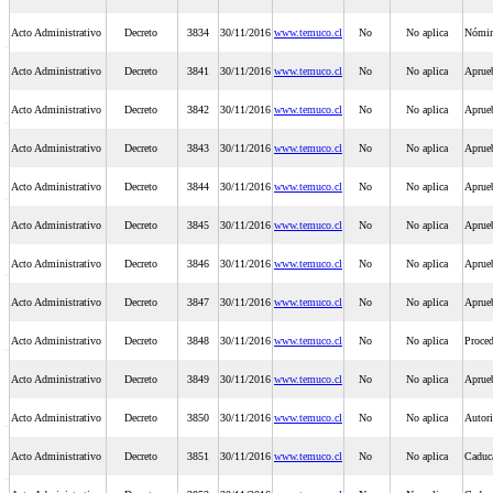
Acto Administrativo
Decreto
3834
30/11/2016
www.temuco.cl
No
No aplica
Nómina
Acto Administrativo
Decreto
3841
30/11/2016
www.temuco.cl
No
No aplica
Aprue
Acto Administrativo
Decreto
3842
30/11/2016
www.temuco.cl
No
No aplica
Aprue
Acto Administrativo
Decreto
3843
30/11/2016
www.temuco.cl
No
No aplica
Aprue
Acto Administrativo
Decreto
3844
30/11/2016
www.temuco.cl
No
No aplica
Aprueb
Acto Administrativo
Decreto
3845
30/11/2016
www.temuco.cl
No
No aplica
Aprue
Acto Administrativo
Decreto
3846
30/11/2016
www.temuco.cl
No
No aplica
Aprueb
Acto Administrativo
Decreto
3847
30/11/2016
www.temuco.cl
No
No aplica
Aprue
Acto Administrativo
Decreto
3848
30/11/2016
www.temuco.cl
No
No aplica
Proced
Acto Administrativo
Decreto
3849
30/11/2016
www.temuco.cl
No
No aplica
Aprueb
Acto Administrativo
Decreto
3850
30/11/2016
www.temuco.cl
No
No aplica
Autori
Acto Administrativo
Decreto
3851
30/11/2016
www.temuco.cl
No
No aplica
Caduca