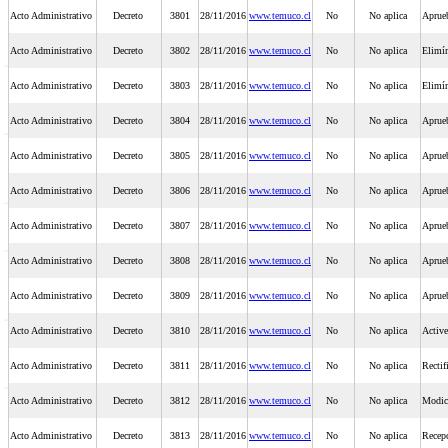
Acto Administrativo
Decreto
3801
28/11/2016
www.temuco.cl
No
No aplica
Aprueb
Acto Administrativo
Decreto
3802
28/11/2016
www.temuco.cl
No
No aplica
Elimín
Acto Administrativo
Decreto
3803
28/11/2016
www.temuco.cl
No
No aplica
Elimín
Acto Administrativo
Decreto
3804
28/11/2016
www.temuco.cl
No
No aplica
Aprueb
Acto Administrativo
Decreto
3805
28/11/2016
www.temuco.cl
No
No aplica
Aprueb
Acto Administrativo
Decreto
3806
28/11/2016
www.temuco.cl
No
No aplica
Aprue
Acto Administrativo
Decreto
3807
28/11/2016
www.temuco.cl
No
No aplica
Aprueb
Acto Administrativo
Decreto
3808
28/11/2016
www.temuco.cl
No
No aplica
Aprueb
Acto Administrativo
Decreto
3809
28/11/2016
www.temuco.cl
No
No aplica
Aprueb
Acto Administrativo
Decreto
3810
28/11/2016
www.temuco.cl
No
No aplica
Active
Acto Administrativo
Decreto
3811
28/11/2016
www.temuco.cl
No
No aplica
Rectif
Acto Administrativo
Decreto
3812
28/11/2016
www.temuco.cl
No
No aplica
Modica
Acto Administrativo
Decreto
3813
28/11/2016
www.temuco.cl
No
No aplica
Recepc