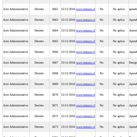
Acto Administrativo
Decreto
3662
15/11/2016
www.temuco.cl
No
No aplica
aprueb
Acto Administrativo
Decreto
3663
15/11/2016
www.temuco.cl
No
No aplica
Aprue
Acto Administrativo
Decreto
3664
15/11/2016
www.temuco.cl
No
No aplica
Autori
Acto Administrativo
Decreto
3665
15/11/2016
www.temuco.cl
No
No aplica
Aprueb
Acto Administrativo
Decreto
3666
15/11/2016
www.temuco.cl
No
No aplica
Aprueb
Acto Administrativo
Decreto
3667
15/11/2016
www.temuco.cl
No
No aplica
Design
Acto Administrativo
Decreto
3668
15/11/2016
www.temuco.cl
No
No aplica
Aprueb
Acto Administrativo
Decreto
3669
15/11/2016
www.temuco.cl
No
No aplica
Aprueb
Acto Administrativo
Decreto
3670
15/11/2016
www.temuco.cl
No
No aplica
Aprueb
Acto Administrativo
Decreto
3671
15/11/2016
www.temuco.cl
No
No aplica
Aprue
Acto Administrativo
Decreto
3672
15/11/2016
www.temuco.cl
No
No aplica
Aprueb
Acto Administrativo
Decreto
3673
15/11/2016
www.temuco.cl
No
No aplica
Aprueb