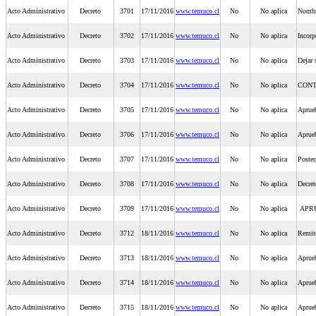
Acto Administrativo
Decreto
3701
17/11/2016
www.temuco.cl
No
No aplica
Nombra
Acto Administrativo
Decreto
3702
17/11/2016
www.temuco.cl
No
No aplica
Incorp
Acto Administrativo
Decreto
3703
17/11/2016
www.temuco.cl
No
No aplica
Dejar 
Acto Administrativo
Decreto
3704
17/11/2016
www.temuco.cl
No
No aplica
CONT
Acto Administrativo
Decreto
3705
17/11/2016
www.temuco.cl
No
No aplica
Aprueb
Acto Administrativo
Decreto
3706
17/11/2016
www.temuco.cl
No
No aplica
Aprue
Acto Administrativo
Decreto
3707
17/11/2016
www.temuco.cl
No
No aplica
Poster
Acto Administrativo
Decreto
3708
17/11/2016
www.temuco.cl
No
No aplica
Decret
Acto Administrativo
Decreto
3709
17/11/2016
www.temuco.cl
No
No aplica
APRU
Acto Administrativo
Decreto
3712
18/11/2016
www.temuco.cl
No
No aplica
Remite
Acto Administrativo
Decreto
3713
18/11/2016
www.temuco.cl
No
No aplica
Aprueb
Acto Administrativo
Decreto
3714
18/11/2016
www.temuco.cl
No
No aplica
Aprueb
Acto Administrativo
Decreto
3715
18/11/2016
www.temuco.cl
No
No aplica
Aprueb