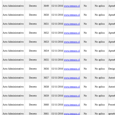
Acto Administrativo
Decreto
3649
15/11/2016
www.temuco.cl
No
No aplica
Aprueb
Acto Administrativo
Decreto
3650
15/11/2016
www.temuco.cl
No
No aplica
Aprueb
Acto Administrativo
Decreto
3651
15/11/2016
www.temuco.cl
No
No aplica
Aprue
Acto Administrativo
Decreto
3652
15/11/2016
www.temuco.cl
No
No aplica
Aprueb
Acto Administrativo
Decreto
3653
15/11/2016
www.temuco.cl
No
No aplica
Aprueb
Acto Administrativo
Decreto
3654
15/11/2016
www.temuco.cl
No
No aplica
Aprueb
Acto Administrativo
Decreto
3655
15/11/2016
www.temuco.cl
No
No aplica
Aprueb
Acto Administrativo
Decreto
3656
15/11/2016
www.temuco.cl
No
No aplica
Design
Acto Administrativo
Decreto
3657
15/11/2016
www.temuco.cl
No
No aplica
Autori
Acto Administrativo
Decreto
3658
15/11/2016
www.temuco.cl
No
No aplica
Autori
Acto Administrativo
Decreto
3659
15/11/2016
www.temuco.cl
No
No aplica
Aprueb
Acto Administrativo
Decreto
3660
15/11/2016
www.temuco.cl
No
No aplica
Proced
Acto Administrativo
Decreto
3661
15/11/2016
www.temuco.cl
No
No aplica
aprueb