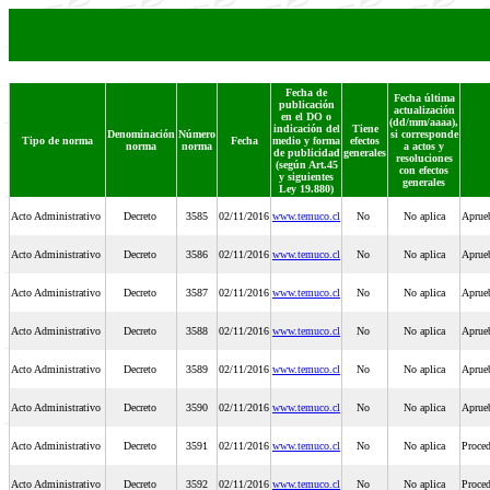
Fecha de
Fecha última
publicación
actualización
en el DO o
(dd/mm/aaaa),
indicación del
Tiene
Denominación
Número
si corresponde
Tipo de norma
Fecha
medio y forma
efectos
norma
norma
a actos y
de publicidad
generales
resoluciones
(según Art.45
con efectos
y siguientes
generales
Ley 19.880)
Acto Administrativo
Decreto
3585
02/11/2016
www.temuco.cl
No
No aplica
Aprueb
Acto Administrativo
Decreto
3586
02/11/2016
www.temuco.cl
No
No aplica
Aprueb
Acto Administrativo
Decreto
3587
02/11/2016
www.temuco.cl
No
No aplica
Aprueb
Acto Administrativo
Decreto
3588
02/11/2016
www.temuco.cl
No
No aplica
Aprueb
Acto Administrativo
Decreto
3589
02/11/2016
www.temuco.cl
No
No aplica
Aprue
Acto Administrativo
Decreto
3590
02/11/2016
www.temuco.cl
No
No aplica
Aprueb
Acto Administrativo
Decreto
3591
02/11/2016
www.temuco.cl
No
No aplica
Proced
Acto Administrativo
Decreto
3592
02/11/2016
www.temuco.cl
No
No aplica
Proce