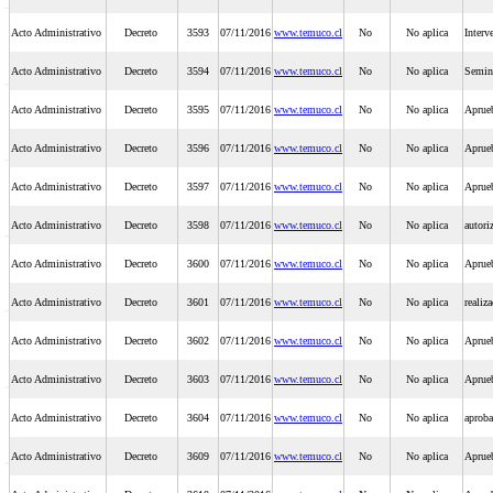
Acto Administrativo
Decreto
3593
07/11/2016
www.temuco.cl
No
No aplica
Interv
Acto Administrativo
Decreto
3594
07/11/2016
www.temuco.cl
No
No aplica
Semina
Acto Administrativo
Decreto
3595
07/11/2016
www.temuco.cl
No
No aplica
Aprue
Acto Administrativo
Decreto
3596
07/11/2016
www.temuco.cl
No
No aplica
Aprueb
Acto Administrativo
Decreto
3597
07/11/2016
www.temuco.cl
No
No aplica
Aprueb
Acto Administrativo
Decreto
3598
07/11/2016
www.temuco.cl
No
No aplica
autor
Acto Administrativo
Decreto
3600
07/11/2016
www.temuco.cl
No
No aplica
Aprueb
Acto Administrativo
Decreto
3601
07/11/2016
www.temuco.cl
No
No aplica
realiz
Acto Administrativo
Decreto
3602
07/11/2016
www.temuco.cl
No
No aplica
Aprueb
Acto Administrativo
Decreto
3603
07/11/2016
www.temuco.cl
No
No aplica
Aprueb
Acto Administrativo
Decreto
3604
07/11/2016
www.temuco.cl
No
No aplica
aproba
Acto Administrativo
Decreto
3609
07/11/2016
www.temuco.cl
No
No aplica
Aprueb