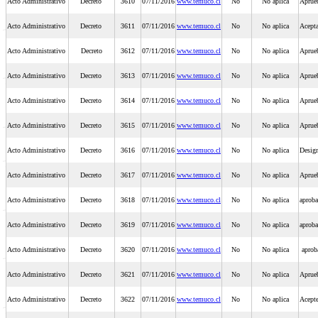
Acto Administrativo
Decreto
3610
07/11/2016
www.temuco.cl
No
No aplica
Aprueb
Acto Administrativo
Decreto
3611
07/11/2016
www.temuco.cl
No
No aplica
Acepta
Acto Administrativo
Decreto
3612
07/11/2016
www.temuco.cl
No
No aplica
Aprue
Acto Administrativo
Decreto
3613
07/11/2016
www.temuco.cl
No
No aplica
Aprueb
Acto Administrativo
Decreto
3614
07/11/2016
www.temuco.cl
No
No aplica
Aprue
Acto Administrativo
Decreto
3615
07/11/2016
www.temuco.cl
No
No aplica
Aprueb
Acto Administrativo
Decreto
3616
07/11/2016
www.temuco.cl
No
No aplica
Design
Acto Administrativo
Decreto
3617
07/11/2016
www.temuco.cl
No
No aplica
Aprue
Acto Administrativo
Decreto
3618
07/11/2016
www.temuco.cl
No
No aplica
aproba
Acto Administrativo
Decreto
3619
07/11/2016
www.temuco.cl
No
No aplica
aproba
Acto Administrativo
Decreto
3620
07/11/2016
www.temuco.cl
No
No aplica
aproba
Acto Administrativo
Decreto
3621
07/11/2016
www.temuco.cl
No
No aplica
Aprueb
Acto Administrativo
Decreto
3622
07/11/2016
www.temuco.cl
No
No aplica
Acepte