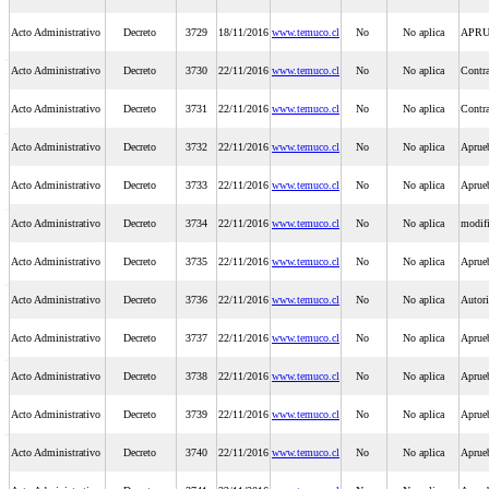
Acto Administrativo
Decreto
3729
18/11/2016
www.temuco.cl
No
No aplica
APRU
Acto Administrativo
Decreto
3730
22/11/2016
www.temuco.cl
No
No aplica
Contr
Acto Administrativo
Decreto
3731
22/11/2016
www.temuco.cl
No
No aplica
Contr
Acto Administrativo
Decreto
3732
22/11/2016
www.temuco.cl
No
No aplica
Aprueb
Acto Administrativo
Decreto
3733
22/11/2016
www.temuco.cl
No
No aplica
Aprue
Acto Administrativo
Decreto
3734
22/11/2016
www.temuco.cl
No
No aplica
modifi
Acto Administrativo
Decreto
3735
22/11/2016
www.temuco.cl
No
No aplica
Aprueb
Acto Administrativo
Decreto
3736
22/11/2016
www.temuco.cl
No
No aplica
Autori
Acto Administrativo
Decreto
3737
22/11/2016
www.temuco.cl
No
No aplica
Aprue
Acto Administrativo
Decreto
3738
22/11/2016
www.temuco.cl
No
No aplica
Aprueb
Acto Administrativo
Decreto
3739
22/11/2016
www.temuco.cl
No
No aplica
Aprueb
Acto Administrativo
Decreto
3740
22/11/2016
www.temuco.cl
No
No aplica
Aprueb