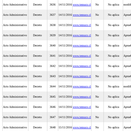
Acto Administrativo
Decreto
3636
14/11/2016
www.temuco.cl
No
No aplica
modifi
Acto Administrativo
Decreto
3637
14/11/2016
www.temuco.cl
No
No aplica
Aprueb
Acto Administrativo
Decreto
3638
14/11/2016
www.temuco.cl
No
No aplica
Aprueb
Acto Administrativo
Decreto
3639
14/11/2016
www.temuco.cl
No
No aplica
Aprueb
Acto Administrativo
Decreto
3640
14/11/2016
www.temuco.cl
No
No aplica
Aprue
Acto Administrativo
Decreto
3641
14/11/2016
www.temuco.cl
No
No aplica
Aprue
Acto Administrativo
Decreto
3642
14/11/2016
www.temuco.cl
No
No aplica
Aprueb
Acto Administrativo
Decreto
3643
14/11/2016
www.temuco.cl
No
No aplica
Aprueb
Acto Administrativo
Decreto
3644
14/11/2016
www.temuco.cl
No
No aplica
modifi
Acto Administrativo
Decreto
3645
14/11/2016
www.temuco.cl
No
No aplica
Aprueb
Acto Administrativo
Decreto
3646
14/11/2016
www.temuco.cl
No
No aplica
Aprueb
Acto Administrativo
Decreto
3647
14/11/2016
www.temuco.cl
No
No aplica
Aprueb
Acto Administrativo
Decreto
3648
15/11/2016
www.temuco.cl
No
No aplica
Aprue