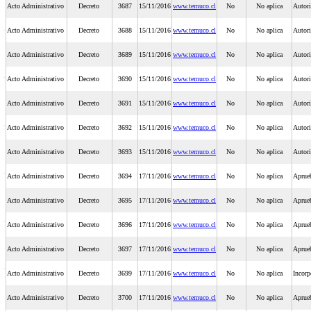
Acto Administrativo
Decreto
3687
15/11/2016
www.temuco.cl
No
No aplica
Autori
Acto Administrativo
Decreto
3688
15/11/2016
www.temuco.cl
No
No aplica
Autori
Acto Administrativo
Decreto
3689
15/11/2016
www.temuco.cl
No
No aplica
Autori
Acto Administrativo
Decreto
3690
15/11/2016
www.temuco.cl
No
No aplica
Autori
Acto Administrativo
Decreto
3691
15/11/2016
www.temuco.cl
No
No aplica
Autori
Acto Administrativo
Decreto
3692
15/11/2016
www.temuco.cl
No
No aplica
Autori
Acto Administrativo
Decreto
3693
15/11/2016
www.temuco.cl
No
No aplica
Autori
Acto Administrativo
Decreto
3694
17/11/2016
www.temuco.cl
No
No aplica
Aprueb
Acto Administrativo
Decreto
3695
17/11/2016
www.temuco.cl
No
No aplica
Aprueb
Acto Administrativo
Decreto
3696
17/11/2016
www.temuco.cl
No
No aplica
Aprueb
Acto Administrativo
Decreto
3697
17/11/2016
www.temuco.cl
No
No aplica
Aprueb
Acto Administrativo
Decreto
3699
17/11/2016
www.temuco.cl
No
No aplica
Incorp
Acto Administrativo
Decreto
3700
17/11/2016
www.temuco.cl
No
No aplica
Aprueb