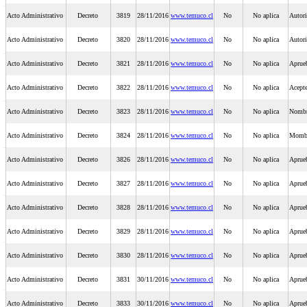
Acto Administrativo
Decreto
3819
28/11/2016
www.temuco.cl
No
No aplica
Autori
Acto Administrativo
Decreto
3820
28/11/2016
www.temuco.cl
No
No aplica
Autori
Acto Administrativo
Decreto
3821
28/11/2016
www.temuco.cl
No
No aplica
Aprueb
Acto Administrativo
Decreto
3822
28/11/2016
www.temuco.cl
No
No aplica
Acepte
Acto Administrativo
Decreto
3823
28/11/2016
www.temuco.cl
No
No aplica
Nombra
Acto Administrativo
Decreto
3824
28/11/2016
www.temuco.cl
No
No aplica
Mombre
Acto Administrativo
Decreto
3826
28/11/2016
www.temuco.cl
No
No aplica
Aprueb
Acto Administrativo
Decreto
3827
28/11/2016
www.temuco.cl
No
No aplica
Aprueb
Acto Administrativo
Decreto
3828
28/11/2016
www.temuco.cl
No
No aplica
Aprueb
Acto Administrativo
Decreto
3829
28/11/2016
www.temuco.cl
No
No aplica
Aprueb
Acto Administrativo
Decreto
3830
28/11/2016
www.temuco.cl
No
No aplica
Aprueb
Acto Administrativo
Decreto
3831
30/11/2016
www.temuco.cl
No
No aplica
Aprueb
Acto Administrativo
Decreto
3833
30/11/2016
www.temuco.cl
No
No aplica
Aprueb