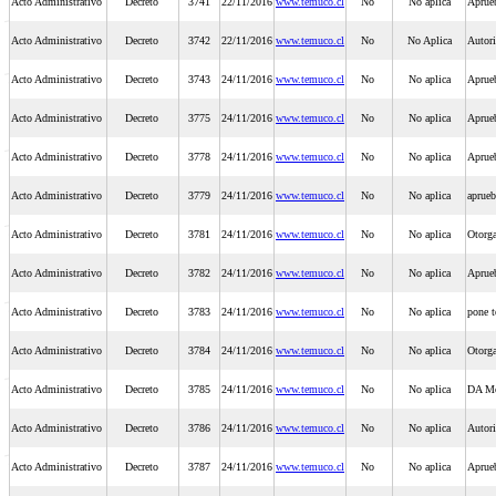
Acto Administrativo
Decreto
3741
22/11/2016
www.temuco.cl
No
No aplica
Aprueb
Acto Administrativo
Decreto
3742
22/11/2016
www.temuco.cl
No
No Aplica
Autori
Acto Administrativo
Decreto
3743
24/11/2016
www.temuco.cl
No
No aplica
Aprueb
Acto Administrativo
Decreto
3775
24/11/2016
www.temuco.cl
No
No aplica
Aprue
Acto Administrativo
Decreto
3778
24/11/2016
www.temuco.cl
No
No aplica
Aprueb
Acto Administrativo
Decreto
3779
24/11/2016
www.temuco.cl
No
No aplica
aprueb
Acto Administrativo
Decreto
3781
24/11/2016
www.temuco.cl
No
No aplica
Otorga
Acto Administrativo
Decreto
3782
24/11/2016
www.temuco.cl
No
No aplica
Aprueb
Acto Administrativo
Decreto
3783
24/11/2016
www.temuco.cl
No
No aplica
pone t
Acto Administrativo
Decreto
3784
24/11/2016
www.temuco.cl
No
No aplica
Otorga
Acto Administrativo
Decreto
3785
24/11/2016
www.temuco.cl
No
No aplica
DA Mo
Acto Administrativo
Decreto
3786
24/11/2016
www.temuco.cl
No
No aplica
Autori
Acto Administrativo
Decreto
3787
24/11/2016
www.temuco.cl
No
No aplica
Aprue