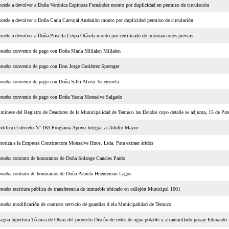
ocede a devolver a Doña Verónica Espinoza Fernández monto por duplicidad en permiso de circulación
ocede a devolver a Doña Carla Carvajal Anabalón monto por duplicidad permiso de circulación
ocede a devolver a Doña Priscila Cerpa Otárola monto por certificado de informaciones previas
rueba convenio de pago con Doña María Millalen Millalen
rueba convenio de pago con Don Jorge Gutiérrez Sprenger
rueba convenio de pago con Doña Silki Alvear Valenzuela
rueba convenio de pago con Doña Yasna Monsalve Salgado
iminese del Registro de Deudores de la Municipalidad de Temuco las Deudas cuyo detalle se adjunta, 15 de Pa
difica el decreto N° 163 Programa Apoyo Integral al Adulto Mayor
toriza a la Empresa Constructora Monsalve Hnos. Ltda. Para extraer áridos
rueba contrato de honorarios de Doña Solange Canales Pardo
rueba contrato de honorarios de Doña Pamela Huenteman Lagos
rueba escritura pública de transferencia de inmueble ubicado en callejón Municipal 1001
rueba modificación de contrato servicio de guardias d ela Municipalidad de Temuco
signa Inpectora Técnica de Obras del proyecto Diseño de redes de agua potable y alcantarillado pasaje Eduxardo