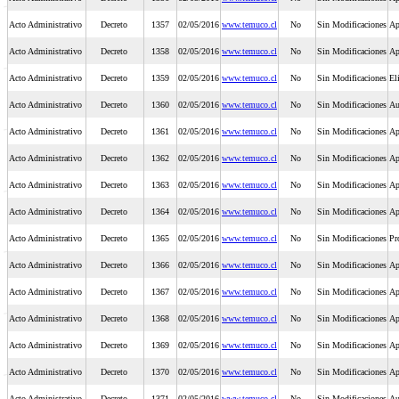
Acto Administrativo
Decreto
1357
02/05/2016
www.temuco.cl
No
Sin Modificaciones
Ap
Acto Administrativo
Decreto
1358
02/05/2016
www.temuco.cl
No
Sin Modificaciones
Ap
Acto Administrativo
Decreto
1359
02/05/2016
www.temuco.cl
No
Sin Modificaciones
El
Acto Administrativo
Decreto
1360
02/05/2016
www.temuco.cl
No
Sin Modificaciones
Au
Acto Administrativo
Decreto
1361
02/05/2016
www.temuco.cl
No
Sin Modificaciones
Ap
Acto Administrativo
Decreto
1362
02/05/2016
www.temuco.cl
No
Sin Modificaciones
Ap
Acto Administrativo
Decreto
1363
02/05/2016
www.temuco.cl
No
Sin Modificaciones
Ap
Acto Administrativo
Decreto
1364
02/05/2016
www.temuco.cl
No
Sin Modificaciones
Ap
Acto Administrativo
Decreto
1365
02/05/2016
www.temuco.cl
No
Sin Modificaciones
Pr
Acto Administrativo
Decreto
1366
02/05/2016
www.temuco.cl
No
Sin Modificaciones
Ap
Acto Administrativo
Decreto
1367
02/05/2016
www.temuco.cl
No
Sin Modificaciones
Ap
Acto Administrativo
Decreto
1368
02/05/2016
www.temuco.cl
No
Sin Modificaciones
Ap
Acto Administrativo
Decreto
1369
02/05/2016
www.temuco.cl
No
Sin Modificaciones
Ap
Acto Administrativo
Decreto
1370
02/05/2016
www.temuco.cl
No
Sin Modificaciones
Ap
Acto Administrativo
Decreto
1371
02/05/2016
www.temuco.cl
No
Sin Modificaciones
Au