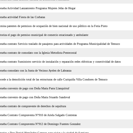
rueba Actividad Lanzamiento Programa Mujeres Jefas de Hogar
rueba actividad Fiesta de las Corbatas
imina patentes de permisos de ocupación de bien nacional de uso público en la Feria Pinto
toriza el pago de permiso municipal de comercio estacionado y ambulante
rueba contrato Servicio traslado de pasajeros para actividades de Programa Municipalidad de Temuco
rueba contrato de comodato con la Iglesia Metodista Pentecostal
rueba contrato Suministro servicio de instalación y reparación redes eléctricas y conectividad de datos
rueba comodato con la Junta de Vecinso Ayelen de Labranza
ocede a la demolición total de las estructuras de calle Curiquiña Villa Condores de Temuco
rueba convenio de pago con Doña Maria Parra Llanquitruf
rueba convenio de pago con Doña Maria Stuardo Sandoval
rueba contrato de compravente de derechos de sepultura
rueba Contrato Compraventa N°910 de Ariela Salgado Contreras
rueba Contrato Compraventa N°912 de Domingo Fuentes Gonzalez
toriza a Don Daniel Hernández Campos para viajar a la ciudad de Santiago