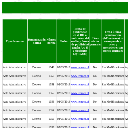
Fecha de
publicación
Fecha última
en el DO o
actualización
indicación del
Tiene
(dd/mm/aaaa), si
Denominación
Número
Tipo de norma
Fecha
medio y forma
efectos
corresponde a
norma
norma
de publicidad
generales
actos y
(según Art.45
resoluciones con
y siguientes
efectos generales
Ley 19.880)
Acto Administrativo
Decreto
1348
02/05/2016
www.temuco.cl
No
Sin Modificaciones
Ap
Acto Administrativo
Decreto
1350
02/05/2016
www.temuco.cl
No
Sin Modificaciones
Ap
Acto Administrativo
Decreto
1351
02/05/2016
www.temuco.cl
No
Sin Modificaciones
Ap
Acto Administrativo
Decreto
1352
02/05/2016
www.temuco.cl
No
Sin Modificaciones
Ap
Acto Administrativo
Decreto
1353
02/05/2016
www.temuco.cl
No
Sin Modificaciones
Ag
Acto Administrativo
Decreto
1354
02/05/2016
www.temuco.cl
No
Sin Modificaciones
De
Acto Administrativo
Decreto
1355
02/05/2016
www.temuco.cl
No
Sin Modificaciones
Ap
Acto Administrativo
Decreto
1356
02/05/2016
www.temuco.cl
No
Sin Modificaciones
Ap