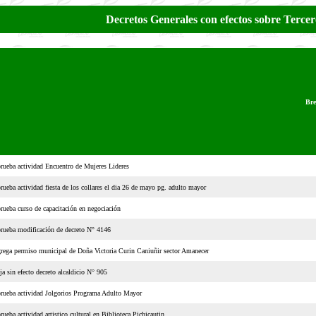
Decretos Generales con efectos sobre Terc
Bre
rueba actividad Encuentro de Mujeres Lideres
rueba actividad fiesta de los collares el dia 26 de mayo pg. adulto mayor
rueba curso de capacitación en negociación
rueba modificación de decreto N° 4146
rega permiso municipal de Doña Victoria Curin Caniuñir sector Amanecer
ja sin efecto decreto alcaldicio N° 905
rueba actividad Jolgorios Programa Adulto Mayor
rueba actividad artistico cultural en Biblioteca Pichicautin