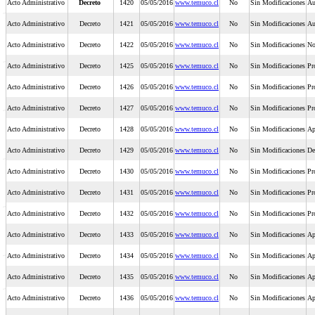
Acto Administrativo
Decreto
1420
05/05/2016
www.temuco.cl
No
Sin Modificaciones
Au
Acto Administrativo
Decreto
1421
05/05/2016
www.temuco.cl
No
Sin Modificaciones
Au
Acto Administrativo
Decreto
1422
05/05/2016
www.temuco.cl
No
Sin Modificaciones
No
Acto Administrativo
Decreto
1425
05/05/2016
www.temuco.cl
No
Sin Modificaciones
Pr
Acto Administrativo
Decreto
1426
05/05/2016
www.temuco.cl
No
Sin Modificaciones
Pr
Acto Administrativo
Decreto
1427
05/05/2016
www.temuco.cl
No
Sin Modificaciones
Pr
Acto Administrativo
Decreto
1428
05/05/2016
www.temuco.cl
No
Sin Modificaciones
Ap
Acto Administrativo
Decreto
1429
05/05/2016
www.temuco.cl
No
Sin Modificaciones
De
Acto Administrativo
Decreto
1430
05/05/2016
www.temuco.cl
No
Sin Modificaciones
Pr
Acto Administrativo
Decreto
1431
05/05/2016
www.temuco.cl
No
Sin Modificaciones
Pr
Acto Administrativo
Decreto
1432
05/05/2016
www.temuco.cl
No
Sin Modificaciones
Pr
Acto Administrativo
Decreto
1433
05/05/2016
www.temuco.cl
No
Sin Modificaciones
Ap
Acto Administrativo
Decreto
1434
05/05/2016
www.temuco.cl
No
Sin Modificaciones
Ap
Acto Administrativo
Decreto
1435
05/05/2016
www.temuco.cl
No
Sin Modificaciones
Ap
Acto Administrativo
Decreto
1436
05/05/2016
www.temuco.cl
No
Sin Modificaciones
Ap