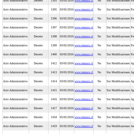
Acto Administrativo
Decreto
1393
03/05/2016
www.temuco.cl
No
Sin Modificaciones
Pr
Acto Administrativo
Decreto
1395
03/05/2016
www.temuco.cl
No
Sin Modificaciones
Pr
Acto Administrativo
Decreto
1396
03/05/2016
www.temuco.cl
No
Sin Modificaciones
Pr
Acto Administrativo
Decreto
1397
03/05/2016
www.temuco.cl
No
Sin Modificaciones
Pr
Acto Administrativo
Decreto
1398
03/05/2016
www.temuco.cl
No
Sin Modificaciones
Pr
Acto Administrativo
Decreto
1399
03/05/2016
www.temuco.cl
No
Sin Modificaciones
Pr
Acto Administrativo
Decreto
1400
03/05/2016
www.temuco.cl
No
Sin Modificaciones
Pr
Acto Administrativo
Decreto
1412
03/05/2016
www.temuco.cl
No
Sin Modificaciones
Ap
Acto Administrativo
Decreto
1413
03/05/2016
www.temuco.cl
No
Sin Modificaciones
Ap
Acto Administrativo
Decreto
1414
03/05/2016
www.temuco.cl
No
Sin Modificaciones
Ap
Acto Administrativo
Decreto
1415
03/05/2016
www.temuco.cl
No
Sin Modificaciones
Ap
Acto Administrativo
Decreto
1416
03/05/2016
www.temuco.cl
No
Sin Modificaciones
Ap
Acto Administrativo
Decreto
1417
05/05/2016
www.temuco.cl
No
Sin Modificaciones
Ap
Acto Administrativo
Decreto
1418
05/05/2016
www.temuco.cl
No
Sin Modificaciones
Ap
Acto Administrativo
Decreto
1419
05/05/2016
www.temuco.cl
No
Sin Modificaciones
Au