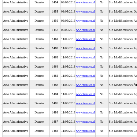
Acto Administrativo
Decreto
1454
09/05/2016
www.temuco.cl
No
Sin Modificaciones
Au
Acto Administrativo
Decreto
1455
09/05/2016
www.temuco.cl
No
Sin Modificaciones
De
Acto Administrativo
Decreto
1456
09/05/2016
www.temuco.cl
No
Sin Modificaciones
Ap
Acto Administrativo
Decreto
1457
09/05/2016
www.temuco.cl
No
Sin Modificaciones
No
Acto Administrativo
Decreto
1461
11/05/2016
www.temuco.cl
No
Sin Modificaciones
De
Acto Administrativo
Decreto
1462
11/05/2016
www.temuco.cl
No
Sin Modificaciones
Ap
Acto Administrativo
Decreto
1463
11/05/2016
www.temuco.cl
No
Sin Modificaciones
ap
Acto Administrativo
Decreto
1464
11/05/2016
www.temuco.cl
No
Sin Modificaciones
ap
Acto Administrativo
Decreto
1482
11/05/2016
www.temuco.cl
No
Sin Modificaciones
Ap
Ap
Acto Administrativo
Decreto
1483
11/05/2016
www.temuco.cl
No
Sin Modificaciones
Acto Administrativo
Decreto
1484
11/05/2016
www.temuco.cl
No
Sin Modificaciones
Ap
Acto Administrativo
Decreto
1485
11/05/2016
www.temuco.cl
No
Sin Modificaciones
Ap
Acto Administrativo
Decreto
1486
11/05/2016
www.temuco.cl
No
Sin Modificaciones
Po
Acto Administrativo
Decreto
1487
11/05/2016
www.temuco.cl
No
Sin Modificaciones
Ap
Acto Administrativo
Decreto
1488
11/05/2016
www.temuco.cl
No
Sin Modificaciones
Co