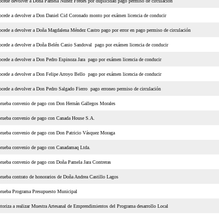
ocede devolver a Doña Pamela Nuñez Fredes por duplicidad pago permiso de circulación
ocede a devolver a Don Daniel Cid Coronado monto por exámen licencia de conducir
ocede a devolver a Doña Magdalena Méndez Castro pago por error en pago permiso de circulación
ocede a devolver a Doña Belén Canio Sandoval pago por exámen licencia de conducir
ocede a devolver a Don Pedro Espinoza Jara pago por exámen licencia de conducir
ocede a devolver a Don Felipe Arroyo Bello pago por exámen licencia de conducir
ocede a devolver a Don Pedro Salgado Fierro pago erroneo permiso de circulación
rueba convenio de pago con Don Hernán Gallegos Morales
rueba convenio de pago con Canada House S.A.
rueba convenio de pago con Don Patricio Vásquez Moraga
rueba convenio de pago con Canadamaq Ltda.
rueba convenio de pago con Doña Pamela Jara Contreras
rueba contrato de honorarios de Doña Andrea Castillo Lagos
rueba Programa Presupuesto Municipal
toriza a realizar Muestra Artesanal de Emprendimientos del Programa desarrollo Local