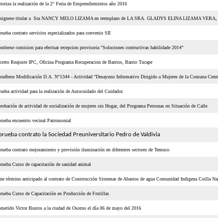
toriza la realización de la 2° Feria de Emprendiemintos año 2016
signese titular a Sra NANCY MELO LIZAMA en reemplazo de LA SRA. GLADYS ELINA LIZAMA VERA, cambio p
rueba contrato servicios especializados para convenio SII
mbrese comision para efectuar recepcion provisoria "Soluciones contructivas habilidade 2014"
creto Reajuste IPC, Oficina Programa Recuperacion de Barrios, Barrio Tucape
ruébese Modificación D.A. N°1344 - Actividad "Desayuno Informativo Dirigido a Mujeres de la Comuna Centr
rueba actividad para la realización de Autocuidado del Cuidador.
robación de actividad de socialización de mujeres sin Hogar, del Programa Personas en Situación de Calle.
rueba encuentro vecinal Patromonial
rueba contrato la Sociedad Preuniversitario Pedro de Valdivia
rueba contrato mejoramiento y provisión iluminación en diferentes sectores de Temuco
rueba Curso de capacitación de sanidad animal
ne término anticipado al contrato de Construcción Sistemas de Abastos de agua Comunidad Indigena Coilla Na
rueba Curso de Capacitación en Producción de Frutillas
metido Victor Bustos a la ciudad de Osorno el día 06 de mayo del 2016