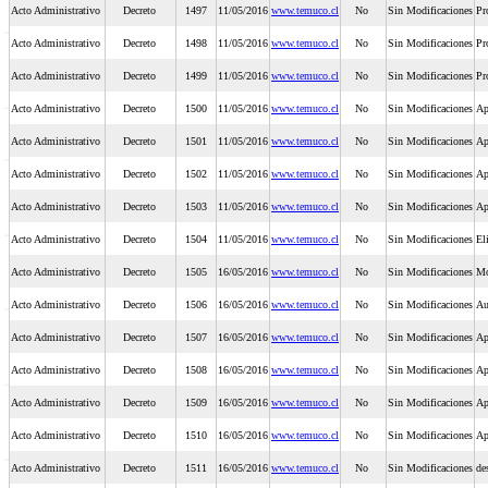
Acto Administrativo
Decreto
1497
11/05/2016
www.temuco.cl
No
Sin Modificaciones
Pr
Acto Administrativo
Decreto
1498
11/05/2016
www.temuco.cl
No
Sin Modificaciones
Pr
Acto Administrativo
Decreto
1499
11/05/2016
www.temuco.cl
No
Sin Modificaciones
Pr
Acto Administrativo
Decreto
1500
11/05/2016
www.temuco.cl
No
Sin Modificaciones
Ap
Acto Administrativo
Decreto
1501
11/05/2016
www.temuco.cl
No
Sin Modificaciones
Ap
Acto Administrativo
Decreto
1502
11/05/2016
www.temuco.cl
No
Sin Modificaciones
Ap
Acto Administrativo
Decreto
1503
11/05/2016
www.temuco.cl
No
Sin Modificaciones
Ap
Acto Administrativo
Decreto
1504
11/05/2016
www.temuco.cl
No
Sin Modificaciones
El
Acto Administrativo
Decreto
1505
16/05/2016
www.temuco.cl
No
Sin Modificaciones
Mo
Acto Administrativo
Decreto
1506
16/05/2016
www.temuco.cl
No
Sin Modificaciones
Au
Acto Administrativo
Decreto
1507
16/05/2016
www.temuco.cl
No
Sin Modificaciones
Ap
Acto Administrativo
Decreto
1508
16/05/2016
www.temuco.cl
No
Sin Modificaciones
Ap
Acto Administrativo
Decreto
1509
16/05/2016
www.temuco.cl
No
Sin Modificaciones
Ap
Acto Administrativo
Decreto
1510
16/05/2016
www.temuco.cl
No
Sin Modificaciones
Ap
Acto Administrativo
Decreto
1511
16/05/2016
www.temuco.cl
No
Sin Modificaciones
de