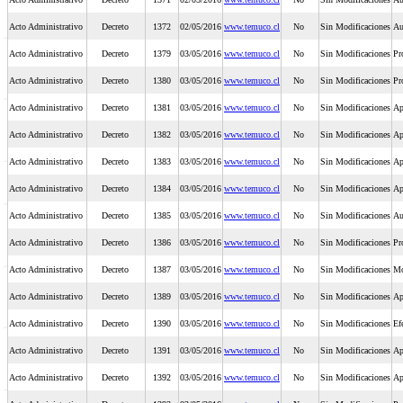
Acto Administrativo
Decreto
1372
02/05/2016
www.temuco.cl
No
Sin Modificaciones
Au
Acto Administrativo
Decreto
1379
03/05/2016
www.temuco.cl
No
Sin Modificaciones
Pr
Acto Administrativo
Decreto
1380
03/05/2016
www.temuco.cl
No
Sin Modificaciones
Pr
Acto Administrativo
Decreto
1381
03/05/2016
www.temuco.cl
No
Sin Modificaciones
Ap
Acto Administrativo
Decreto
1382
03/05/2016
www.temuco.cl
No
Sin Modificaciones
Ap
Acto Administrativo
Decreto
1383
03/05/2016
www.temuco.cl
No
Sin Modificaciones
Ap
Acto Administrativo
Decreto
1384
03/05/2016
www.temuco.cl
No
Sin Modificaciones
Ap
Acto Administrativo
Decreto
1385
03/05/2016
www.temuco.cl
No
Sin Modificaciones
Au
Acto Administrativo
Decreto
1386
03/05/2016
www.temuco.cl
No
Sin Modificaciones
Pr
Acto Administrativo
Decreto
1387
03/05/2016
www.temuco.cl
No
Sin Modificaciones
Mo
Acto Administrativo
Decreto
1389
03/05/2016
www.temuco.cl
No
Sin Modificaciones
Ap
Acto Administrativo
Decreto
1390
03/05/2016
www.temuco.cl
No
Sin Modificaciones
Ef
Acto Administrativo
Decreto
1391
03/05/2016
www.temuco.cl
No
Sin Modificaciones
Ap
Acto Administrativo
Decreto
1392
03/05/2016
www.temuco.cl
No
Sin Modificaciones
Ap