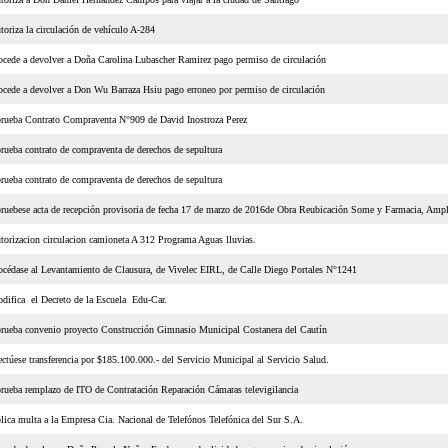
toriza la circulación de vehículo A-284
ocede a devolver a Doña Carolina Lubascher Ramirez pago permiso de circulación
ocede a devolver a Don Wu Barraza Hsiu pago erroneo por permiso de circulación
rueba Contrato Compraventa N°909 de David Inostroza Perez
rueba contrato de compraventa de derechos de sepultura
rueba contrato de compraventa de derechos de sepultura
ruebese acta de recepción provisoria de fecha 17 de marzo de 2016de Obra Reubicación Some y Farmacia, Am
torizacion circulacion camioneta A 312 Programa Aguas lluvias.
océdase al Levantamiento de Clausura, de Vivelec EIRL, de Calle Diego Portales N°1241
difica el Decreto de la Escuela Edu-Car.
rueba convenio proyecto Construcción Gimnasio Municipal Costanera del Cautín
ectúese transferencia por $185.100.000.- del Servicio Municipal al Servicio Salud.
rueba remplazo de ITO de Contratación Reparación Cámaras televigilancia
lica multa a la Empresa Cia. Nacional de Telefónos Telefónica del Sur S.A.