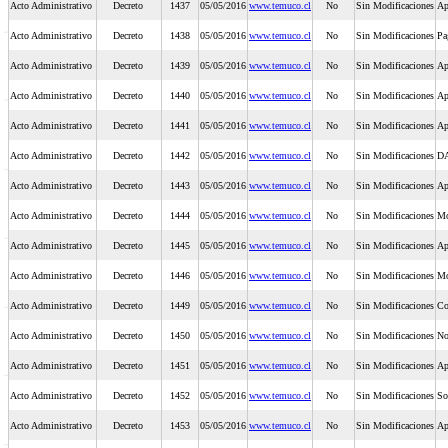
Acto Administrativo
Decreto
1437
05/05/2016
www.temuco.cl
No
Sin Modificaciones
Ap
Acto Administrativo
Decreto
1438
05/05/2016
www.temuco.cl
No
Sin Modificaciones
Pa
Acto Administrativo
Decreto
1439
05/05/2016
www.temuco.cl
No
Sin Modificaciones
Ap
Acto Administrativo
Decreto
1440
05/05/2016
www.temuco.cl
No
Sin Modificaciones
Ap
Acto Administrativo
Decreto
1441
05/05/2016
www.temuco.cl
No
Sin Modificaciones
Ap
Acto Administrativo
Decreto
1442
05/05/2016
www.temuco.cl
No
Sin Modificaciones
DA
Acto Administrativo
Decreto
1443
05/05/2016
www.temuco.cl
No
Sin Modificaciones
Ap
Acto Administrativo
Decreto
1444
05/05/2016
www.temuco.cl
No
Sin Modificaciones
Mo
Acto Administrativo
Decreto
1445
05/05/2016
www.temuco.cl
No
Sin Modificaciones
Ap
Acto Administrativo
Decreto
1446
05/05/2016
www.temuco.cl
No
Sin Modificaciones
Mo
Acto Administrativo
Decreto
1449
05/05/2016
www.temuco.cl
No
Sin Modificaciones
Co
Acto Administrativo
Decreto
1450
05/05/2016
www.temuco.cl
No
Sin Modificaciones
No
Acto Administrativo
Decreto
1451
05/05/2016
www.temuco.cl
No
Sin Modificaciones
Ap
Acto Administrativo
Decreto
1452
05/05/2016
www.temuco.cl
No
Sin Modificaciones
So
Acto Administrativo
Decreto
1453
05/05/2016
www.temuco.cl
No
Sin Modificaciones
Ap