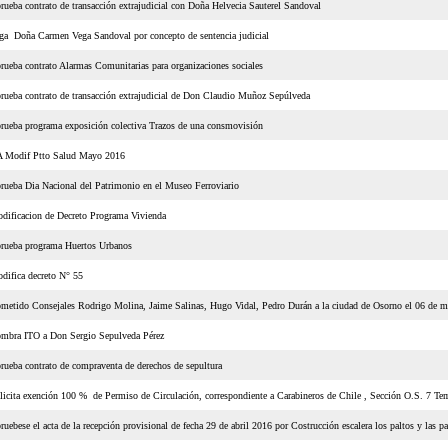
rueba contrato de transacción extrajudicial con Doña Helvecia Sauterel Sandoval
ga Doña Carmen Vega Sandoval por concepto de sentencia judicial
rueba contrato Alarmas Comunitarias para organizaciones sociales
rueba contrato de transacción extrajudicial de Don Claudio Muñoz Sepúlveda
rueba programa exposición colectiva Trazos de una consmovisión
 Modif Ptto Salud Mayo 2016
rueba Dia Nacional del Patrimonio en el Museo Ferroviario
dificacion de Decreto Programa Vivienda
rueba programa Huertos Urbanos
difica decreto N° 55
metido Consejales Rodrigo Molina, Jaime Salinas, Hugo Vidal, Pedro Durán a la ciudad de Osorno el 06 de 
mbra ITO a Don Sergio Sepulveda Pérez
rueba contrato de compraventa de derechos de sepultura
licita exención 100 % de Permiso de Circulación, correspondiente a Carabineros de Chile , Sección O.S. 7
ruebese el acta de la recepción provisional de fecha 29 de abril 2016 por Costrucción escalera los paltos y las p