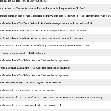
toriza a realizar 1era. Feria de Emprendiemiento
toriza a realizar Muestra Artesanal de Emprendimientos del Programa desarrollo Local
mbrese comision para efectuar la recepción definitiva de la obra "Construccion Red de alcantarillado Villa el Ma
ocede a devolver a Don Daniel Nahuelfil Sepulveda monto por tramite de licencia de conducir
ocede a devolver a Doña Karol Alvarado Osses monto por tramite de licencia de conducir
ocede a devolver a Doña Sonia Vukusich Covasic por tramite permiso de circulación
rueba contrato pintura interior, reposición de pavimentos y obras menores Liceo G. Mistral
creto que modifica decreto n°1234, futbol rural
ocede a devolver a Don Roberto Watkins Cisternas fondos duplicados
ocede a devolver a Doña Rina Rojas Conejeros permisos de circulación
ocede a devolver a Don Roberto Watkins Cisternas fondos duplicados
rueba convenio de pago con Doña Margarit Garrido Inostroza
rueba contrato de compraventa de derechos de sepultura
rueba contratación de servicios técnicos especializados sistema eléctrico del inmueble mercado municipal
rueba contratación servicios especializados para Convenio SII