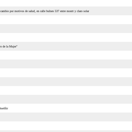
or motivos de salud, en calle bulnes 537 entre montt y claro solar
o de la Mujer"
huelñir