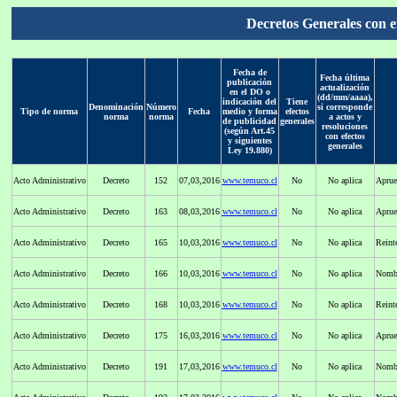
Decretos Generales con
Fecha de
Fecha última
publicación
actualización
en el DO o
(dd/mm/aaaa),
indicación del
Tiene
Denominación
Número
si corresponde
Tipo de norma
Fecha
medio y forma
efectos
norma
norma
a actos y
de publicidad
generales
resoluciones
(según Art.45
con efectos
y siguientes
generales
Ley 19.880)
Acto Administrativo
Decreto
152
07,03,2016
www.temuco.cl
No
No aplica
Aprue
Acto Administrativo
Decreto
163
08,03,2016
www.temuco.cl
No
No aplica
Aprue
Acto Administrativo
Decreto
165
10,03,2016
www.temuco.cl
No
No aplica
Reinte
Acto Administrativo
Decreto
166
10,03,2016
www.temuco.cl
No
No aplica
Nombr
Acto Administrativo
Decreto
168
10,03,2016
www.temuco.cl
No
No aplica
Reint
Acto Administrativo
Decreto
175
16,03,2016
www.temuco.cl
No
No aplica
Aprue
Acto Administrativo
Decreto
191
17,03,2016
www.temuco.cl
No
No aplica
Nombr