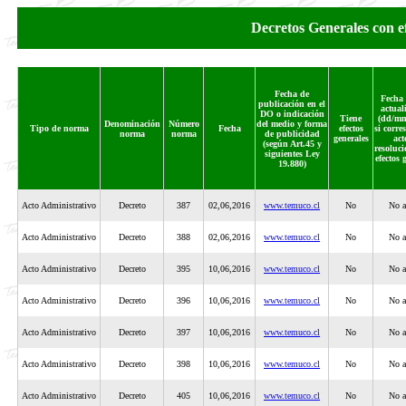
Decretos Generales con 
Fecha de
Fecha 
publicación en el
actual
DO o indicación
Tiene
(dd/mm
Denominación
Número
del medio y forma
Tipo de norma
Fecha
efectos
si corre
norma
norma
de publicidad
generales
act
(según Art.45 y
resoluci
siguientes Ley
efectos 
19.880)
Acto Administrativo
Decreto
387
02,06,2016
www.temuco.cl
No
No a
Acto Administrativo
Decreto
388
02,06,2016
www.temuco.cl
No
No a
Acto Administrativo
Decreto
395
10,06,2016
www.temuco.cl
No
No a
Acto Administrativo
Decreto
396
10,06,2016
www.temuco.cl
No
No a
Acto Administrativo
Decreto
397
10,06,2016
www.temuco.cl
No
No a
Acto Administrativo
Decreto
398
10,06,2016
www.temuco.cl
No
No a
Acto Administrativo
Decreto
405
10,06,2016
www.temuco.cl
No
No a