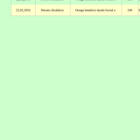
22,02,2016
Decreto Alcaldicio
Otorga beneficio Ayuda Social a
240