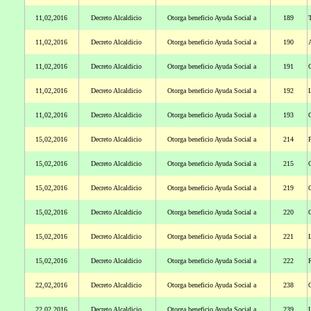
11,02,2016
Decreto Alcaldicio
Otorga beneficio Ayuda Social a
189
11,02,2016
Decreto Alcaldicio
Otorga beneficio Ayuda Social a
190
11,02,2016
Decreto Alcaldicio
Otorga beneficio Ayuda Social a
191
C
11,02,2016
Decreto Alcaldicio
Otorga beneficio Ayuda Social a
192
11,02,2016
Decreto Alcaldicio
Otorga beneficio Ayuda Social a
193
G
15,02,2016
Decreto Alcaldicio
Otorga beneficio Ayuda Social a
214
P
15,02,2016
Decreto Alcaldicio
Otorga beneficio Ayuda Social a
215
O
15,02,2016
Decreto Alcaldicio
Otorga beneficio Ayuda Social a
219
15,02,2016
Decreto Alcaldicio
Otorga beneficio Ayuda Social a
220
O
15,02,2016
Decreto Alcaldicio
Otorga beneficio Ayuda Social a
221
L
15,02,2016
Decreto Alcaldicio
Otorga beneficio Ayuda Social a
222
22,02,2016
Decreto Alcaldicio
Otorga beneficio Ayuda Social a
238
C
22,02,2016
Decreto Alcaldicio
Otorga beneficio Ayuda Social a
239
L