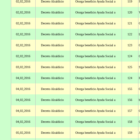
02,02,2016
Decreto Alcaldicio
Otorga beneficio Ayuda Social a
119
02,02,2016
Decreto Alcaldicio
Otorga beneficio Ayuda Social a
120
V
02,02,2016
Decreto Alcaldicio
Otorga beneficio Ayuda Social a
121
C
02,02,2016
Decreto Alcaldicio
Otorga beneficio Ayuda Social a
122
02,02,2016
Decreto Alcaldicio
Otorga beneficio Ayuda Social a
123
02,02,2016
Decreto Alcaldicio
Otorga beneficio Ayuda Social a
124
C
03,02,2016
Decreto Alcaldicio
Otorga beneficio Ayuda Social a
125
S
04,02,2016
Decreto Alcaldicio
Otorga beneficio Ayuda Social a
124
04,02,2016
Decreto Alcaldicio
Otorga beneficio Ayuda Social a
155
04,02,2016
Decreto Alcaldicio
Otorga beneficio Ayuda Social a
156
b
04,02,2016
Decreto Alcaldicio
Otorga beneficio Ayuda Social a
157
04,02,2016
Decreto Alcaldicio
Otorga beneficio Ayuda Social a
158
05,02,2016
Decreto Alcaldicio
Otorga beneficio Ayuda Social a
159