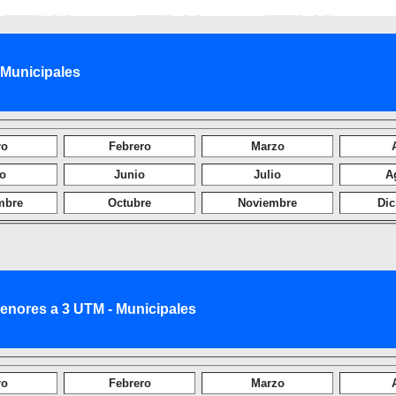
Municipales
ro
Febrero
Marzo
o
Junio
Julio
A
mbre
Octubre
Noviembre
Dic
ores a 3 UTM - Municipales
ro
Febrero
Marzo