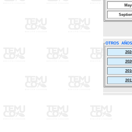
May
Septie
OTROS AÑO
202
202
201
201