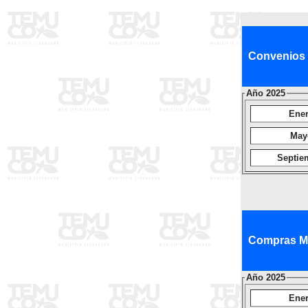
Convenios 
Año 2025
Ene
May
Septie
Compras Men
Año 2025
Ene