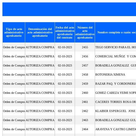
Fecha del acto
Número del
Tipo de acto
Denominación del
administrativo
acto
administrativo
acto administrativo
Nombre completo o razón soci
aprobatorio
administrativo
aprobatorio
aprobatorio
del contrato
aprobatorio
Orden de Compra
AUTORIZA COMPRA
02-10-2023
2455
TEGO SERVICIO PARA EL H
Orden de Compra
AUTORIZA COMPRA
02-10-2023
2456
COMERCIAL MUÑOZ Y COM
Orden de Compra
AUTORIZA COMPRA
02-10-2023
2457
BOBADILLA GONZALEZ GU
Orden de Compra
AUTORIZA COMPRA
02-10-2023
2458
BOTONERIA XIMENA
Orden de Compra
AUTORIZA COMPRA
02-10-2023
2459
BAZAR PAQ. Y CORDONERI
Orden de Compra
AUTORIZA COMPRA
02-10-2023
2460
GOMEZ CABEZA YEIMI SOP
Orden de Compra
AUTORIZA COMPRA
02-10-2023
2461
CACERES TORRES ROSA O
Orden de Compra
AUTORIZA COMPRA
02-10-2023
2462
KLAIBER ESPERGUEL JOS
Orden de Compra
AUTORIZA COMPRA
02-10-2023
2463
BOBADILLA GONZALEZ GU
Orden de Compra
AUTORIZA COMPRA
02-10-2023
2464
ARAVENA Y CASTRO LIMIT