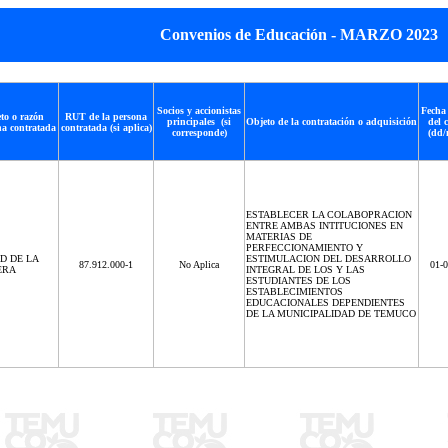
Convenios de Educación - MARZO 2023
Socios y accionistas
Fecha 
to o razón
RUT de la persona
principales (si
Objeto de la contratación o adquisición
del 
na contratada
contratada (si aplica)
corresponde)
(dd/
ESTABLECER LA COLABOPRACION
ENTRE AMBAS INTITUCIONES EN
MATERIAS DE
PERFECCIONAMIENTO Y
D DE LA
ESTIMULACION DEL DESARROLLO
87.912.000-1
No Aplica
01-
ERA
INTEGRAL DE LOS Y LAS
ESTUDIANTES DE LOS
ESTABLECIMIENTOS
EDUCACIONALES DEPENDIENTES
DE LA MUNICIPALIDAD DE TEMUCO