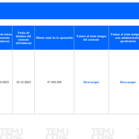
Fecha de
de inicio
Enlace al texto integr
término del
Enlace al texto integro
contrato
Monto total de la operación
acto administrati
contrato
del contrato
mm/aa)
aprobatorio
(dd/mm/aa)
03-2023
31-12-2023
47.600.000
Descargar
Descargar