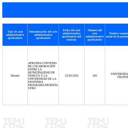
Fecha del acto
Número del
Tipo de acto
Denominación del acto
administrativo
acto
Nombre comple
administrativo
administrativo
aprobatorio del
administrativo
social de la perso
aprobatorio
aprobatorio
contrato
aprobatorio
APRUEBA CONVENIO
DE COLABORACIÓN
ENTRE LA
MUNICIPALIDAD DE
UNIVERSIDA
Decreto
TEMUCO Y LA
22-03-2023
183
FRONT
UNIVERSIDAD DE LA
FRONTERA
PROGRAMA PROENTA
UFRO