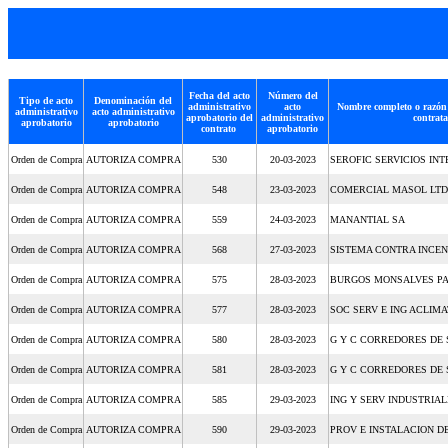
Fecha del acto
Número del
Tipo de acto
Denominación del
administrativo
acto
Nombre completo o razón 
administrativo
acto administrativo
aprobatorio del
administrativo
contrat
aprobatorio
aprobatorio
contrato
aprobatorio
Orden de Compra
AUTORIZA COMPRA
530
20-03-2023
SEROFIC SERVICIOS IN
Orden de Compra
AUTORIZA COMPRA
548
23-03-2023
COMERCIAL MASOL LT
Orden de Compra
AUTORIZA COMPRA
559
24-03-2023
MANANTIAL SA
Orden de Compra
AUTORIZA COMPRA
568
27-03-2023
SISTEMA CONTRA INCEN
Orden de Compra
AUTORIZA COMPRA
575
28-03-2023
BURGOS MONSALVES PA
Orden de Compra
AUTORIZA COMPRA
577
28-03-2023
SOC SERV E ING ACLIMA
Orden de Compra
AUTORIZA COMPRA
580
28-03-2023
G Y C CORREDORES DE
Orden de Compra
AUTORIZA COMPRA
581
28-03-2023
G Y C CORREDORES DE
Orden de Compra
AUTORIZA COMPRA
585
29-03-2023
ING Y SERV INDUSTRIAL
Orden de Compra
AUTORIZA COMPRA
590
29-03-2023
PROV E INSTALACION 