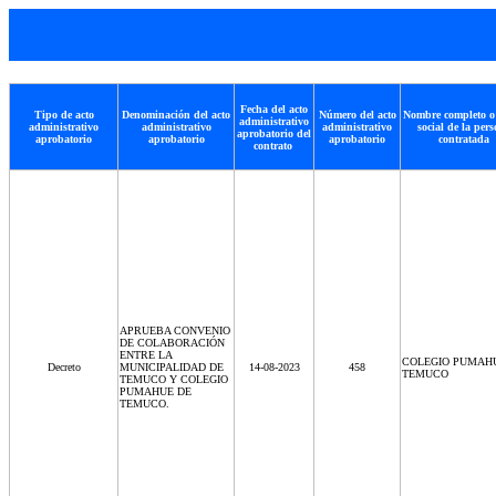
Fecha del acto
Tipo de acto
Denominación del acto
Número del acto
Nombre completo o
administrativo
administrativo
administrativo
administrativo
social de la per
aprobatorio del
aprobatorio
aprobatorio
aprobatorio
contratada
contrato
APRUEBA CONVENIO
DE COLABORACIÓN
ENTRE LA
COLEGIO PUMAH
Decreto
MUNICIPALIDAD DE
14-08-2023
458
TEMUCO
TEMUCO Y COLEGIO
PUMAHUE DE
TEMUCO.