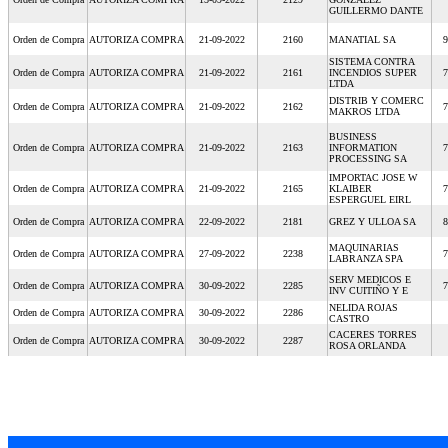
GUILLERMO DANTE
Orden de Compra
AUTORIZA COMPRA
21-09-2022
2160
MANATIAL SA
9
SISTEMA CONTRA
Orden de Compra
AUTORIZA COMPRA
21-09-2022
2161
INCENDIOS SUPER
7
LTDA
DISTRIB Y COMERC
Orden de Compra
AUTORIZA COMPRA
21-09-2022
2162
7
MAKROS LTDA
BUSINESS
Orden de Compra
AUTORIZA COMPRA
21-09-2022
2163
INFORMATION
7
PROCESSING SA
IMPORTAC JOSE W
Orden de Compra
AUTORIZA COMPRA
21-09-2022
2165
KLAIBER
7
ESPERGUEL EIRL
Orden de Compra
AUTORIZA COMPRA
22-09-2022
2181
GREZ Y ULLOA SA
8
MAQUINARIAS
Orden de Compra
AUTORIZA COMPRA
27-09-2022
2238
7
LABRANZA SPA
SERV MEDICOS E
Orden de Compra
AUTORIZA COMPRA
30-09-2022
2285
7
INV CUITIÑO Y E
NELIDA ROJAS
Orden de Compra
AUTORIZA COMPRA
30-09-2022
2286
CASTRO
CACERES TORRES
Orden de Compra
AUTORIZA COMPRA
30-09-2022
2287
ROSA ORLANDA