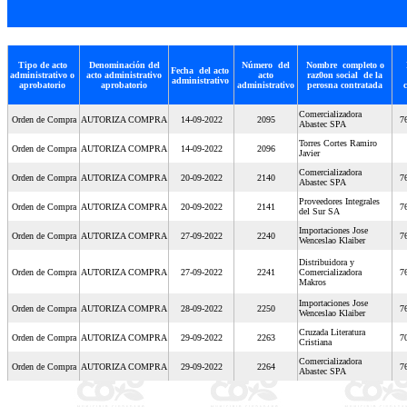
Tipo de acto
Denominación del
Número del
Nombre completo o
Fecha del acto
administrativo o
acto administrativo
acto
raz0on social de la
administrativo
aprobatorio
aprobatorio
administrativo
perosna contratada
Comercializadora
Orden de Compra
AUTORIZA COMPRA
14-09-2022
2095
7
Abastec SPA
Torres Cortes Ramiro
Orden de Compra
AUTORIZA COMPRA
14-09-2022
2096
Javier
Comercializadora
Orden de Compra
AUTORIZA COMPRA
20-09-2022
2140
7
Abastec SPA
Proveedores Integrales
Orden de Compra
AUTORIZA COMPRA
20-09-2022
2141
7
del Sur SA
Importaciones Jose
Orden de Compra
AUTORIZA COMPRA
27-09-2022
2240
7
Wenceslao Klaiber
Distribuidora y
Orden de Compra
AUTORIZA COMPRA
27-09-2022
2241
Comercializadora
7
Makros
Importaciones Jose
Orden de Compra
AUTORIZA COMPRA
28-09-2022
2250
7
Wenceslao Klaiber
Cruzada Literatura
Orden de Compra
AUTORIZA COMPRA
29-09-2022
2263
7
Cristiana
Comercializadora
Orden de Compra
AUTORIZA COMPRA
29-09-2022
2264
7
Abastec SPA