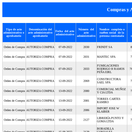
Compras y A
Tipo de acto
Denominación del
Número del
Nombre completo o
Fecha del acto
administrativo o
acto administrativo
acto
raz0on social de la
administrativo
aprobatorio
aprobatorio
administrativo
perosna contratada
Orden de Compra
AUTORIZA COMPRA
07-09-2022
2030
FRINDT SA
8
Orden de Compra
AUTORIZA COMPRA
07-09-2022
2031
MANTEC SPA
7
FUMIGACIONES
Orden de Compra
AUTORIZA COMPRA
07-09-2022
2033
RODRIGO H RAMOS
7
PEÑA EIRL
CONSTRUCTORA
Orden de Compra
AUTORIZA COMPRA
12-09-2022
2069
7
SAEL SPA
COMERCIAL MUÑOZ
Orden de Compra
AUTORIZA COMPRA
13-09-2022
2080
7
Y CIA LTDA
TORRES CARTES
Orden de Compra
AUTORIZA COMPRA
13-09-2022
2081
RAMIRO
IMPORT JOSE W
Orden de Compra
AUTORIZA COMPRA
13-09-2022
2086
7
KLAIBER
LIBRERÍA PUNTO Y
Orden de Compra
AUTORIZA COMPRA
15-09-2022
2127
7
GOMA LTDA
BOBADILLA
Orden de Compra
AUTORIZA COMPRA
15-09-2022
2129
GONZALEZ