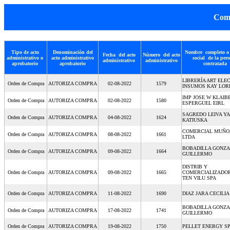
Comp
Tipo de acto
Denominación del
Nombre completo o
Fecha del acto
Número del acto
administrativo o
acto administrativo
social de la per
administrativo
administrativo
aprobatorio
aprobatorio
contratada
LIBRERÍA ART ELEC
Orden de Compra
AUTORIZA COMPRA
02-08-2022
1579
INSUMOS KAY LOR
IMP JOSE W KLAIB
Orden de Compra
AUTORIZA COMPRA
02-08-2022
1580
ESPERGUEL EIRL
SAGREDO LEIVA YA
Orden de Compra
AUTORIZA COMPRA
04-08-2022
1624
KATIUSKA
COMERCIAL MUÑOZ
Orden de Compra
AUTORIZA COMPRA
08-08-2022
1661
LTDA
BOBADILLA GONZA
Orden de Compra
AUTORIZA COMPRA
09-08-2022
1664
GUILLERMO
DISTRIB Y
Orden de Compra
AUTORIZA COMPRA
09-08-2022
1665
COMERCIALIZADOR
TEN VILU SPA
Orden de Compra
AUTORIZA COMPRA
11-08-2022
1690
DIAZ JARA CECILIA
BOBADILLA GONZA
Orden de Compra
AUTORIZA COMPRA
17-08-2022
1741
GUILLERMO
Orden de Compra
AUTORIZA COMPRA
19-08-2022
1750
PELLET ENERGY S