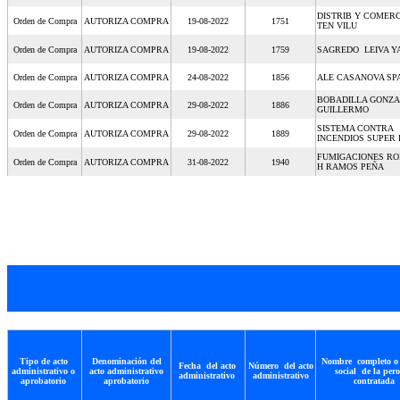
DISTRIB Y COMER
Orden de Compra
AUTORIZA COMPRA
19-08-2022
1751
TEN VILU
Orden de Compra
AUTORIZA COMPRA
19-08-2022
1759
SAGREDO LEIVA Y
Orden de Compra
AUTORIZA COMPRA
24-08-2022
1856
ALE CASANOVA SP
BOBADILLA GONZA
Orden de Compra
AUTORIZA COMPRA
29-08-2022
1886
GUILLERMO
SISTEMA CONTRA
Orden de Compra
AUTORIZA COMPRA
29-08-2022
1889
INCENDIOS SUPER 
FUMIGACIONES RO
Orden de Compra
AUTORIZA COMPRA
31-08-2022
1940
H RAMOS PEÑA
Tipo de acto
Denominación del
Nombre completo o
Fecha del acto
Número del acto
administrativo o
acto administrativo
social de la per
administrativo
administrativo
aprobatorio
aprobatorio
contratada