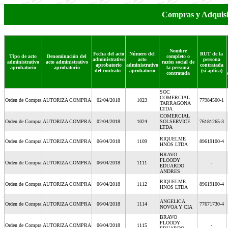
Compras y Adquisi
Nombre
Fecha del acto
Número del
RUT de la
Tipo de acto
Denominación del
completo o
administrativo
acto
persona
administrativo
acto administrativo
razón social de
aprobatorio
administrativo
contratada
aprobatorio
aprobatorio
la persona
del contrato
aprobatorio
(si aplica)
contratada
SOC
COMERCIAL
Orden de Compra
AUTORIZA COMPRA
02/04/2018
1023
77984500-1
TARRAGONA
LTDA
COMERCIAL
Orden de Compra
AUTORIZA COMPRA
02/04/2018
1024
SOLSERVICE
76181265-3
LTDA
RIQUELME
Orden de Compra
AUTORIZA COMPRA
06/04/2018
1109
89619100-4
HNOS LTDA
BRAVO
FLOODY
Orden de Compra
AUTORIZA COMPRA
06/04/2018
1111
-
EDUARDO
ANDRES
RIQUELME
Orden de Compra
AUTORIZA COMPRA
06/04/2018
1112
89619100-4
HNOS LTDA
ANGELICA
Orden de Compra
AUTORIZA COMPRA
06/04/2018
1114
77671730-4
NOVOA Y CIA
BRAVO
FLOODY
Orden de Compra
AUTORIZA COMPRA
06/04/2018
1115
-