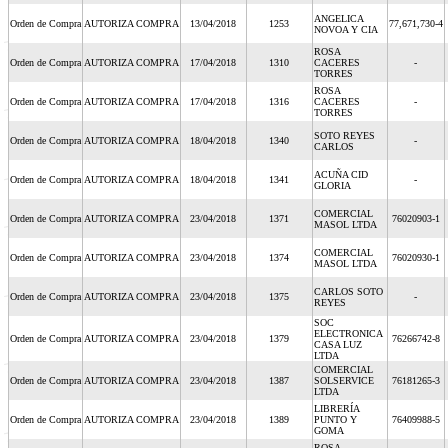
ANGELICA
Orden de Compra
AUTORIZA COMPRA
13/04/2018
1253
77,671,730-4
NOVOA Y CIA
ROSA
Orden de Compra
AUTORIZA COMPRA
17/04/2018
1310
CACERES
-
TORRES
ROSA
Orden de Compra
AUTORIZA COMPRA
17/04/2018
1316
CACERES
-
TORRES
SOTO REYES
Orden de Compra
AUTORIZA COMPRA
18/04/2018
1340
-
CARLOS
ACUÑA CID
Orden de Compra
AUTORIZA COMPRA
18/04/2018
1341
-
GLORIA
COMERCIAL
Orden de Compra
AUTORIZA COMPRA
23/04/2018
1371
76020903-1
MASOL LTDA
COMERCIAL
Orden de Compra
AUTORIZA COMPRA
23/04/2018
1374
76020930-1
MASOL LTDA
CARLOS SOTO
Orden de Compra
AUTORIZA COMPRA
23/04/2018
1375
-
REYES
SOC
ELECTRONICA
Orden de Compra
AUTORIZA COMPRA
23/04/2018
1379
76266742-8
CASA LUZ
LTDA
COMERCIAL
Orden de Compra
AUTORIZA COMPRA
23/04/2018
1387
SOLSERVICE
76181265-3
LTDA
LIBRERÍA
Orden de Compra
AUTORIZA COMPRA
23/04/2018
1389
PUNTO Y
76409988-5
GOMA
ROSA