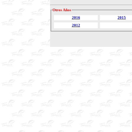
Otros Años
2016
2015
2012