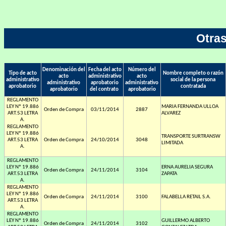
Otra
Denominación del
Fecha del acto
Número del
Tipo de acto
Nombre completo o razón
acto
administrativo
acto
administrativo
social de la persona
administrativo
aprobatorio
administrativo
aprobatorio
contratada
aprobatorio
del contrato
aprobatorio
REGLAMENTO
LEY Nº 19.886
MARIA FERNANDA ULLOA
Orden de Compra
03/11/2014
2887
ART.53 LETRA
ALVAREZ
A.
REGLAMENTO
LEY Nº 19.886
TRANSPORTE SURTRANSW
ART.53 LETRA
Orden de Compra
24/10/2014
3048
LIMITADA
A.
REGLAMENTO
LEY Nº 19.886
ERNA AURELIA SEGURA
Orden de Compra
24/11/2014
3104
ART.53 LETRA
ZAPATA
A.
REGLAMENTO
LEY Nº 19.886
Orden de Compra
24/11/2014
3100
FALABELLA RETAIL S.A.
ART.53 LETRA
A.
REGLAMENTO
LEY Nº 19.886
GUILLERMO ALBERTO
Orden de Compra
24/11/2014
3102