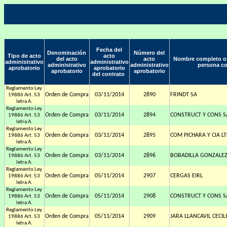
Fecha del
Denominación
Número del
Tipo de acto
acto
del acto
acto
Nombre completo o r
administrativo
administrativo
administrativo
administrativo
persona co
aprobatorio
aprobatorio
aprobatorio
aprobatorio
del contrato
Reglamento Ley
Orden de Compra
03/11/2014
2890
FRINDT SA
19886 Art. 53
letra A.
Reglamento Ley
Orden de Compra
03/11/2014
2894
CONSTRUCT Y CONS 
19886 Art. 53
letra A.
Reglamento Ley
Orden de Compra
03/11/2014
2895
COM PICHARA Y CIA L
19886 Art. 53
letra A.
Reglamento Ley
Orden de Compra
03/11/2014
2896
BOBADILLA GONZALE
19886 Art. 53
letra A.
Reglamento Ley
Orden de Compra
05/11/2014
2907
CERGAS EIRL
19886 Art. 53
letra A.
Reglamento Ley
Orden de Compra
05/11/2014
2908
CONSTRUCT Y CONS 
19886 Art. 53
letra A.
Reglamento Ley
Orden de Compra
05/11/2014
2909
JARA LLANCAVIL CECIL
19886 Art. 53
letra A.