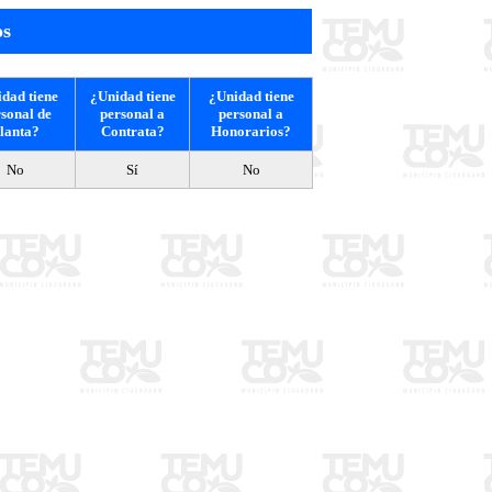
os
dad tiene
¿Unidad tiene
¿Unidad tiene
sonal de
personal a
personal a
lanta?
Contrata?
Honorarios?
No
Sí
No