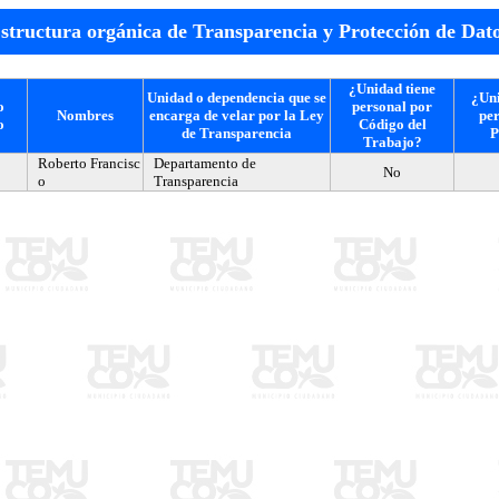
structura orgánica de Transparencia y Protección de Dat
¿Unidad tiene
Unidad o dependencia que se
¿Uni
o
personal por
Nombres
encarga de velar por la Ley
per
o
Código del
de Transparencia
P
Trabajo?
Roberto Francisc
Departamento de
No
o
Transparencia