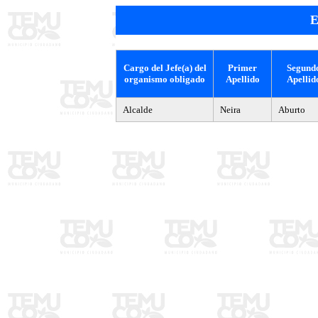
E
Cargo del Jefe(a) del
Primer
Segund
organismo obligado
Apellido
Apellid
Alcalde
Neira
Aburto