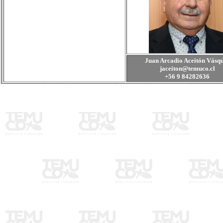
Juan Arcadio Aceitón Vásq
jaceiton@temuco.cl
+56 9 84282636