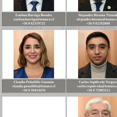
Esteban Barriga Rosales
Alejandro Bizama Tiznad
esteban.barriga@temuco.cl
alejandro.bizama@temuco.
+56 9 82319721
+56 9 82192009
Claudia Peñailillo Guzmán
Carlos Sepúlveda Vergar
claudia.penailillo@temuco.cl
carlos.sepulveda@temuco.
+56 9 59414476
+56 9 72903113