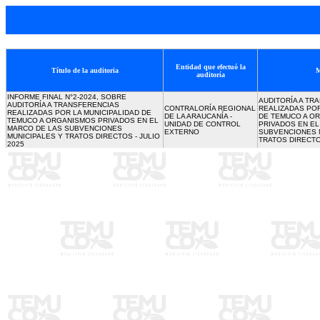
Entidad que efectuó la
Título de la auditoria
M
auditoría
INFORME FINAL N°2-2024, SOBRE
AUDITORÍA A TR
AUDITORÍA A TRANSFERENCIAS
CONTRALORÍA REGIONAL
REALIZADAS POR
REALIZADAS POR LA MUNICIPALIDAD DE
DE LA ARAUCANÍA -
DE TEMUCO A O
TEMUCO A ORGANISMOS PRIVADOS EN EL
UNIDAD DE CONTROL
PRIVADOS EN EL
MARCO DE LAS SUBVENCIONES
EXTERNO
SUBVENCIONES 
MUNICIPALES Y TRATOS DIRECTOS - JULIO
TRATOS DIRECT
2025