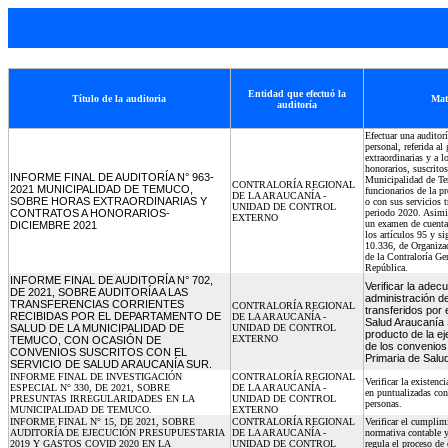
Entidad que efectuó la
Título de la auditoria
Mat
auditoría
Efectuar una auditor
personal, referida al
extraordinarias y a l
honorarios, suscritos
INFORME FINAL DE AUDITORÍA N° 963-
Municipalidad de T
CONTRALORÍA REGIONAL
2021 MUNICIPALIDAD DE TEMUCO,
funcionarios de la pr
DE LA ARAUCANÍA -
SOBRE HORAS EXTRAORDINARIAS Y
o con sus servicios t
UNIDAD DE CONTROL
CONTRATOS A HONORARIOS-
periodo 2020. Asimi
EXTERNO
un examen de cuenta
DICIEMBRE 2021
los artículos 95 y si
10.336, de Organiza
de la Contraloría Gen
República.
INFORME FINAL DE AUDITORÍA N° 702,
Verificar la adec
DE 2021, SOBRE AUDITORÍA A LAS
administración d
TRANSFERENCIAS CORRIENTES
CONTRALORÍA REGIONAL
transferidos por 
RECIBIDAS POR EL DEPARTAMENTO DE
DE LA ARAUCANÍA -
Salud Araucanía
SALUD DE LA MUNICIPALIDAD DE
UNIDAD DE CONTROL
producto de la e
EXTERNO
TEMUCO, CON OCASIÓN DE
de los convenios
CONVENIOS SUSCRITOS CON EL
Primaria de Salu
SERVICIO DE SALUD ARAUCANÍA SUR.
INFORME FINAL DE INVESTIGACIÓN
CONTRALORÍA REGIONAL
Verificar la existenci
ESPECIAL N° 330, DE 2021, SOBRE
DE LA ARAUCANÍA -
en puntualizadas con
PRESUNTAS IRREGULARIDADES EN LA
UNIDAD DE CONTROL
personas.
MUNICIPALIDAD DE TEMUCO.
EXTERNO
INFORME FINAL N° 15, DE 2021, SOBRE
CONTRALORÍA REGIONAL
Verificar el cumplim
AUDITORÍA DE EJECUCIÓN PRESUPUESTARIA
DE LA ARAUCANÍA -
normativa contable y
2019 Y GASTOS COVID 2020 EN LA
UNIDAD DE CONTROL
regula el proceso de 