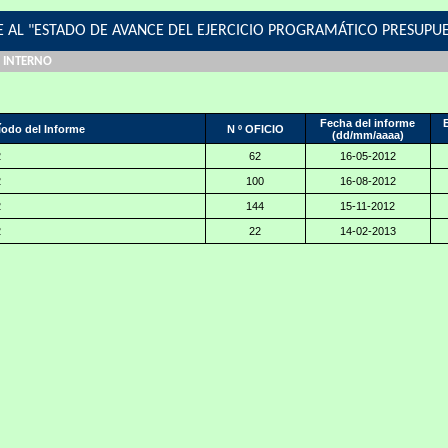
 AL "ESTADO DE AVANCE DEL EJERCICIO PROGRAMÁTICO PRESUPU
 INTERNO
Fecha del informe
E
íodo del Informe
N º OFICIO
(dd/mm/aaaa)
2
62
16-05-2012
2
100
16-08-2012
2
144
15-11-2012
2
22
14-02-2013