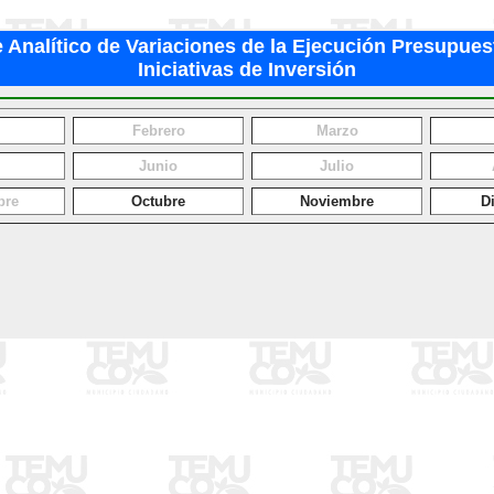
 Analítico de Variaciones de la Ejecución Presupues
Iniciativas de Inversión
Febrero
Marzo
Junio
Julio
bre
Octubre
Noviembre
D