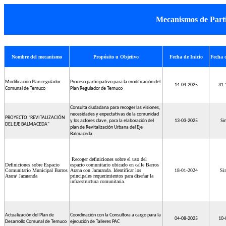
Mecanismos de Part
Nombre del mecanismo
Propósito u Objetivo
Fecha de Inicio
Fecha 
Modificación Plan regulador
Proceso participativo para la modificación del
14-04-2025
31-
Comunal de Temuco
Plan Regulador de Temuco
Consulta ciudadana para recoger las visiones,
necesidades y expectativas de la comunidad
PROYECTO “REVITALIZACIÓN
y los actores clave, para la elaboración del
13-03-2025
Si
DEL EJE BALMACEDA"
plan de Revitalización Urbana del Eje
Balmaceda.
Recoger definiciones sobre el uso del
Definiciones sobre Espacio
espacio comunitario ubicado en calle Barros
Comunitario Municipal Barros
Arana con Jacaranda. Identificar los
18-01-2024
Si
Arara/ Jacaranda
principales requerimientos para diseñar la
infraestructura comunitaria.
Actualización del Plan de
Coordinación con la Consultora a cargo para la
04-08-2025
10-
Desarrollo Comunal de Temuco
ejecución de Talleres PAC