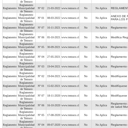
de Temuco
Reglamento
Reglamento
Municipalidad
Nº 02
21-03-2022
www.temuco.cl
No
No Aplica
REGLAMENTO 
de Temuco
Reglamento
ANEXO DE 
Reglamento
Municipalidad
Nº 01
08-03-2022
www.temuco.cl
No
No Aplica
PARA LOS 
de Temuco
Reglamento
Reglamento
Municipalidad
Nº 07
16-11-2021
www.temuco.cl
No
No Aplica
Reglamento d
de Temuco
Reglamento
Reglamento
Municipalidad
Nº 06
05-10-2021
www.temuco.cl
No
No Aplica
Modifica Reg
de Temuco
Reglamento
Reglamento
Municipalidad
Nº 05
30-09-2021
www.temuco.cl
No
No Aplica
Reglamento d
de Temuco
Reglamento
Reglamento
Municipalidad
Nº 04
27-05-2021
www.temuco.cl
No
No Aplica
Reglamento I
de Temuco
Reglamento
Reglamento
Municipalidad
Nº 03
19-04-2021
www.temuco.cl
No
No Aplica
Reglamento q
de Temuco
Reglamento
Reglamento
Municipalidad
Nº 02
19-04-2021
www.temuco.cl
No
No Aplica
Modifíquese 
de Temuco
Reglamento
Reglamento
Municipalidad
Nº 01
15-02-2021
www.temuco.cl
No
No Aplica
Modifíquese 
de Temuco
Reglamento
Reglamento
Municipalidad
Nº 07
18-11-2020
www.temuco.cl
No
No Aplica
Modifíquese 
de Temuco
Reglamento
Reglamento p
Reglamento
Municipalidad
Nº 06
16-10-2020
www.temuco.cl
No
No Aplica
de salud Mun
de Temuco
Reglamento
Reglamento
Municipalidad
Nº 05
17-08-2020
www.temuco.cl
No
No Aplica
Reglamento d
de Temuco
Reglamento
Reglamento
Municipalidad
Nº 04
09-07-2020
www.temuco.cl
No
No Aplica
Reglamento q
de Temuco