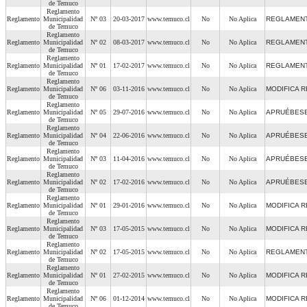
de Temuco
Reglamento
Reglamento
Municipalidad
Nº 03
20-03-2017
www.temuco.cl
No
No Aplica
REGLAMENT
de Temuco
Reglamento
Reglamento
Municipalidad
Nº 02
08-03-2017
www.temuco.cl
No
No Aplica
REGLAMENT
de Temuco
Reglamento
Reglamento
Municipalidad
Nº 01
17-02-2017
www.temuco.cl
No
No Aplica
REGLAMENT
de Temuco
Reglamento
Reglamento
Municipalidad
Nº 06
03-11-2016
www.temuco.cl
No
No Aplica
MODIFICA 
de Temuco
Reglamento
Reglamento
Municipalidad
Nº 05
29-07-2016
www.temuco.cl
No
No Aplica
APRUÉBESE
de Temuco
Reglamento
Reglamento
Municipalidad
Nº 04
22-06-2016
www.temuco.cl
No
No Aplica
APRUÉBESE
de Temuco
Reglamento
Reglamento
Municipalidad
Nº 03
11-04-2016
www.temuco.cl
No
No Aplica
APRUÉBESE
de Temuco
Reglamento
Reglamento
Municipalidad
Nº 02
17-02-2016
www.temuco.cl
No
No Aplica
APRUÉBESE
de Temuco
Reglamento
Reglamento
Municipalidad
Nº 01
29-01-2016
www.temuco.cl
No
No Aplica
MODIFICA 
de Temuco
Reglamento
Reglamento
Municipalidad
Nº 03
17-05-2015
www.temuco.cl
No
No Aplica
MODIFICA R
de Temuco
Reglamento
Reglamento
Municipalidad
Nº 02
17-05-2015
www.temuco.cl
No
No Aplica
REGLAMENT
de Temuco
Reglamento
Reglamento
Municipalidad
Nº 01
27-02-2015
www.temuco.cl
No
No Aplica
MODIFICA R
de Temuco
Reglamento
Reglamento
Municipalidad
Nº 06
01-12-2014
www.temuco.cl
No
No Aplica
MODIFICA 
de Temuco