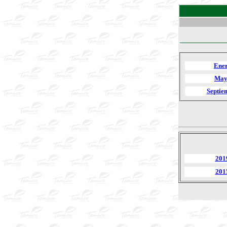
Ene
May
Septie
201
201