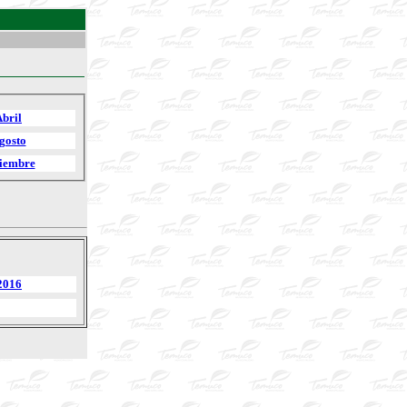
bril
gosto
iembre
2016