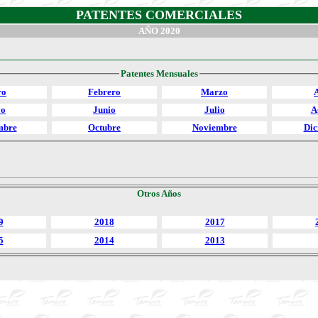
PATENTES COMERCIALES
AÑO 2020
Patentes Mensuales
ro
Febrero
Marzo
A
o
Junio
Julio
A
mbre
Octubre
Noviembre
Dic
Otros Años
9
2018
2017
5
2014
2013