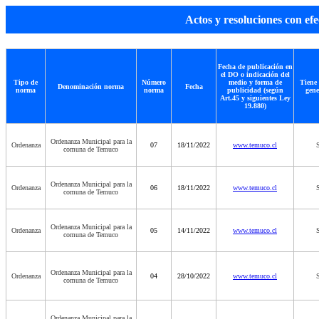
Actos y resoluciones con 
Fecha de publicación en
el DO o indicación del
Tipo de
Número
medio y forma de
Tiene 
Denominación norma
Fecha
norma
norma
publicidad (según
gene
Art.45 y siguientes Ley
19.880)
Ordenanza Municipal para la
Ordenanza
07
18/11/2022
www.temuco.cl
S
comuna de Temuco
Ordenanza Municipal para la
Ordenanza
06
18/11/2022
www.temuco.cl
S
comuna de Temuco
Ordenanza Municipal para la
Ordenanza
05
14/11/2022
www.temuco.cl
S
comuna de Temuco
Ordenanza Municipal para la
Ordenanza
04
28/10/2022
www.temuco.cl
S
comuna de Temuco
Ordenanza Municipal para la