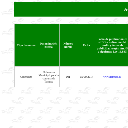
A
Fecha de publicación en
el DO o indicación del
Denominación
Número
Tipo de norma
Fecha
medio y forma de
norma
norma
publicidad (según Art.45
y siguientes Ley 19.880)
Ordenanza
Municipal para la
Ordenanza
001
15/09/2017
www.temuco.cl
comuna de
Temuco