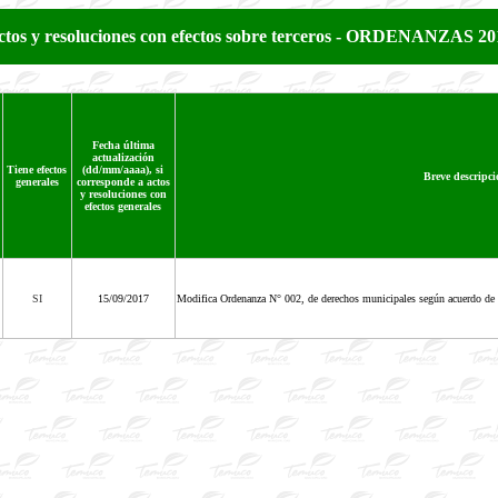
ctos y resoluciones con efectos sobre terceros - ORDENANZAS 20
Fecha última
actualización
Tiene efectos
(dd/mm/aaaa), si
Breve descripci
generales
corresponde a actos
y resoluciones con
efectos generales
SI
15/09/2017
Modifica Ordenanza N° 002, de derechos municipales según acuerdo de 